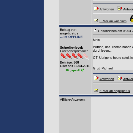
Antworten
Antwor
E-Mail an wusblum
Beitrag von
:
Geschrieben am 05.04
angeljustus
... ist OFFLINE
Moin,
Wilfried, das Thema haben w
Schreiberlevel:
durchlesen...
Forenoberprimaner
OT: Übrigens heute spielt i
Beiträge:
568
--
User seit
16.04.2011
Gruß Michael
Antworten
Antwor
E-Mail an angeljustus
Affiliate-Anzeigen: