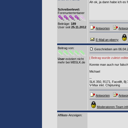
Ah ok, ja dann habe ich es 
Schreiberlevel:
Forenuntertertianer
Beiträge:
189
User seit
25.11.2012
Antworten
Antwor
E-Mail an pberry
Beitrag von
:
Geschrieben am 06.04
[ Beitrag wurde zuletzt edi
User
existiert nicht
mehr bei MBSLK.de
Konnte man auch nur falsch
Michael
--
SLK 350, R171, Facelift, B
V-Max inkl. Chiptuning
Antworten
Antwor
Moderatoren-Team inf
Affiliate-Anzeigen: