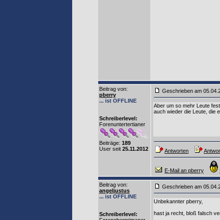
Beitrag von
:
Geschrieben am 05.04
pberry
... ist OFFLINE
Aber um so mehr Leute fests
auch wieder die Leute, die e
Schreiberlevel:
Forenuntertertianer
Beiträge:
189
User seit
25.11.2012
Antworten
Antwor
E-Mail an pberry
Beitrag von
:
Geschrieben am 05.04
angeljustus
... ist OFFLINE
Unbekannter pberry,
hast ja recht, bloß falsch 
Schreiberlevel: