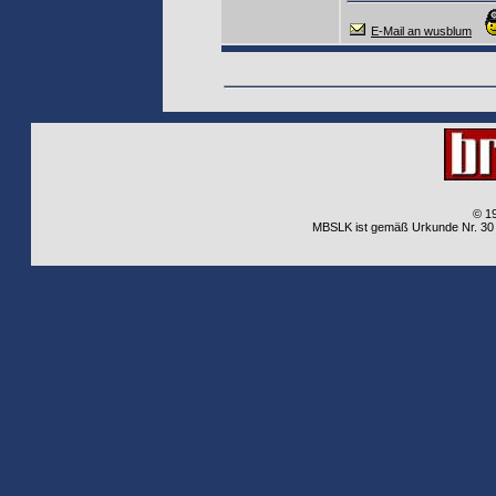
E-Mail an wusblum
© 1
MBSLK ist gemäß Urkunde Nr. 30