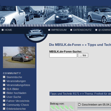
;
HOME
IMPRESSUM
DATENSCHUTZ
@ ADMINI
Die MBSLK.de-Foren » » Tipps und Tech
VÄTH
MBSLK.de-Foren-Suche:
COMMUNITY
Stammtische
Veranstaltungen
Veranstaltungsfotos
SLK-Bilder
Bilder hochladen
Tipps und Technik R171 » » Thema: Freiheit für d
User-Suche
Fahrer-Verzeichnis
Beitrag von
:
Geschrieben am 05.04
Community-Check
Erlebnisberichte