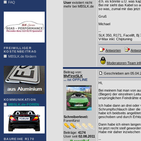
d.h. es könnte u.U. was kap
FAQ
User
existiert nicht
Bei mir sieht das Kabel so 
mehr bei MBSLK.de
so was, zumal mir das jetzt
DIAS
Gruß
Michael
--
SLK 350, R171, Facelift, B
V-Max inkl. Chiptuning
FREIWILLIGER
Antworten
Antwor
KOSTENBEITRAG
MBSLK.de fördern
Moderatoren-Team inf
ALFRA
Beitrag von
:
Geschrieben am 05.04
MyFirstSLK
... ist OFFLINE
Hi,
Bei meinem hat man von au
(Biegen) der einzelnen Leit
ursprünglichen Feindrähte e
KOMMUNIKATION
MBSLK.de-FOREN
Ich habe dann an drei oder 
Schrumpfschlauch über die 
habe ich beidseits angelöte
Schreiberlevel:
geschoben und durch Erhitzen
Forenfürst
Dann habe ich einen langen 
Ist jetzt recht steif geworden 
Habe mir daher inzwischen d
Beiträge:
4174
User seit
02.08.2011
BAUREIHE R170
--