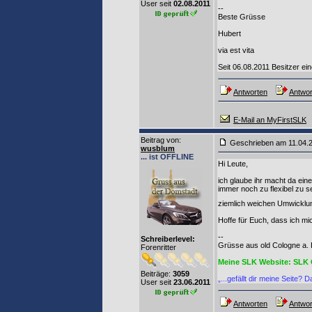
User seit
02.08.2011
--
Beste Grüsse
Hubert
via est vita
Seit 06.08.2011 Besitzer ei
Antworten
Antwor
E-Mail an MyFirstSLK
Beitrag von
:
Geschrieben am 11.04.
wusblum
... ist OFFLINE
Hi Leute,
ich glaube ihr macht da ein
immer noch zu flexibel zu s
ziemlich weichen Umwicklung
Hoffe für Euch, dass ich mic
--
Schreiberlevel:
Grüsse aus old Cologne a. R
Forenritter
Meine SLK Website: SLK 
Beiträge:
3059
„...gefällt dir meine Seite
User seit
23.06.2011
Antworten
Antwor