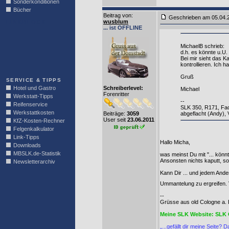
Sonderkonditionen
Bücher
Beitrag von
:
Geschrieben am 05.04
wusblum
LINKBLOCK
... ist OFFLINE
MichaelB schrieb:
d.h. es könnte u.U.
Bei mir sieht das K
kontrollieren. Ich 
Gruß
SERVICE & TIPPS
Hotel und Gastro
Schreiberlevel:
Michael
Forenritter
Werkstatt-Tipps
--
Reifenservice
SLK 350, R171, Fac
Werkstattkosten
Beiträge:
3059
abgeflacht (Andy), 
User seit
23.06.2011
KfZ-Kosten-Rechner
Felgenkalkulator
Link-Tipps
Hallo Micha,
Downloads
MBSLK.de-Statistik
was meinst Du mit "... könnt
Ansonsten nichts kaputt, s
Newsletterarchiv
Kann Dir ... und jedem Ande
Ummantelung zu ergreifen. 
--
Grüsse aus old Cologne a. R
Meine SLK Website: SLK 
„...gefällt dir meine Seite