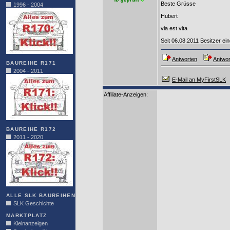
Beste Grüsse
1996 - 2004
Hubert
via est vita
Seit 06.08.2011 Besitzer ei
Antworten
Antwor
BAUREIHE R171
2004 - 2011
E-Mail an MyFirstSLK
Affiliate-Anzeigen:
BAUREIHE R172
2011 - 2020
ALLE SLK BAUREIHEN
SLK Geschichte
MARKTPLATZ
Kleinanzeigen