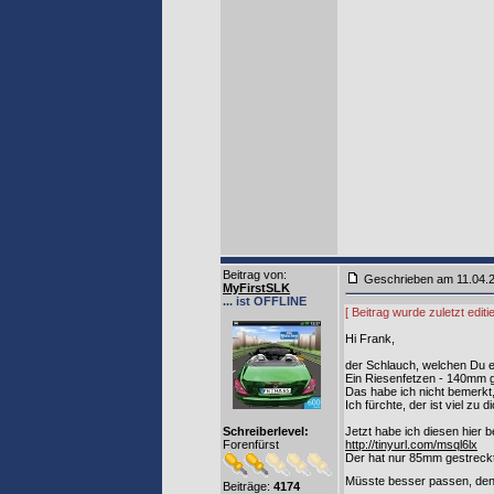
Beitrag von
:
Geschrieben am 11.04.
MyFirstSLK
... ist OFFLINE
[ Beitrag wurde zuletzt edi
Hi Frank,
der Schlauch, welchen Du 
Ein Riesenfetzen - 140mm 
Das habe ich nicht bemerkt,
Ich fürchte, der ist viel zu
Schreiberlevel:
Jetzt habe ich diesen hier be
Forenfürst
http://tinyurl.com/msql6lx
Der hat nur 85mm gestreck
Müsste besser passen, de
Beiträge:
4174