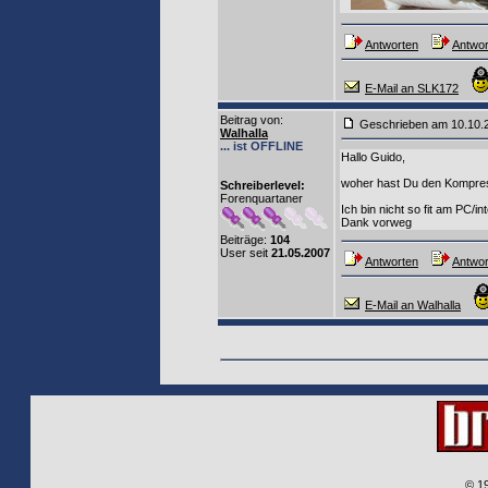
Antworten
Antwor
E-Mail an SLK172
Beitrag von
:
Geschrieben am 10.10.
Walhalla
... ist OFFLINE
Hallo Guido,
woher hast Du den Kompr
Schreiberlevel:
Forenquartaner
Ich bin nicht so fit am PC/i
Dank vorweg
Beiträge:
104
User seit
21.05.2007
Antworten
Antwor
E-Mail an Walhalla
© 1