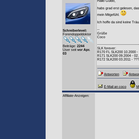
Hallo Guido,
habs grad erst gelesen, das
mein Mitgefühl.
Ich hoffe da sind keine Trä
--
Schreiberlevel:
Grüße
Forendoppeldoktor
Coco
---------------------------------
Beiträge:
2244
SLK forever:
User seit
vor Apr.
R170 FL SLK200 10.2000 -
03
R171 SLK200 09.2004 - 02
R172 SLK200 03.2011 - ??
Antworten
Antwor
E-Mail an coco
M
Affiliate-Anzeigen: