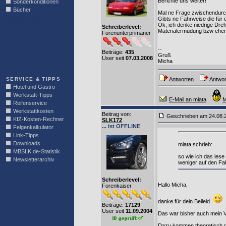
Berichte uns weiter!
Sonderkonditionen
Bücher
Mal ne Frage zwischendurc
Gibts ne Fahrweise die für 
LINKBLOCK
Ok, ich denke niedrige Dreh
Schreiberlevel:
Materialermüdung bzw eher 
Forenunterprimaner
--
Beiträge:
435
Gruß
User seit
07.03.2008
Micha
SERVICE & TIPPS
Antworten
Antwor
Hotel und Gastro
Werkstatt-Tipps
E-Mail an miata
M
Reifenservice
Werkstattkosten
Beitrag von
:
Geschrieben am 24.08.
KfZ-Kosten-Rechner
SLK172
... ist OFFLINE
Felgenkalkulator
Link-Tipps
Downloads
miata schrieb:
MBSLK.de-Statistik
so wie ich das lese
Newsletterarchiv
weniger auf den Fah
Schreiberlevel:
Hallo Micha,
Forenkaiser
danke für dein Beileid.
Beiträge:
17129
User seit
11.09.2004
Das war bisher auch mein 
Dazu kommen theoretisch no