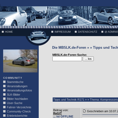
;
HOME
IMPRESSUM
DATENSCHUTZ
@ ADMINI
Die MBSLK.de-Foren » » Tipps und Tech
VÄTH
MBSLK.de-Foren-Suche:
COMMUNITY
Stammtische
Veranstaltungen
Veranstaltungsfotos
SLK-Bilder
Bilder hochladen
Tipps und Technik R171 » » Thema: Kompressor
User-Suche
Fahrer-Verzeichnis
Beitrag von
:
Geschrieben am 10.07
Community-Check
ReGIT
Erlebnisberichte
... ist OFFLINE