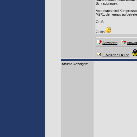
Schraubringe).
Ansonsten sind Kompressors
M271, der jemals aufgetrete
Gruß
Guido
Antworten
Antwor
E-Mail an SLK172
Affiliate-Anzeigen: