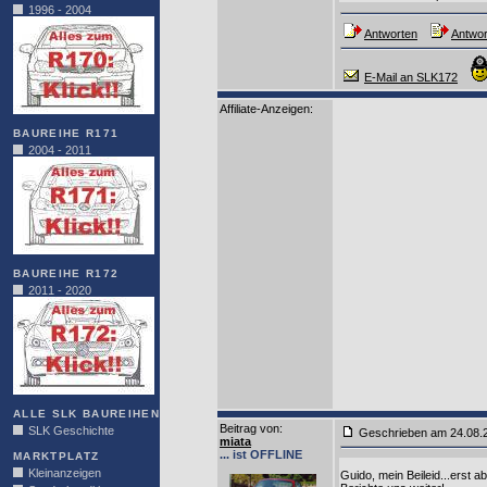
1996 - 2004
Antworten
Antwor
E-Mail an SLK172
Affiliate-Anzeigen:
BAUREIHE R171
2004 - 2011
BAUREIHE R172
2011 - 2020
ALLE SLK BAUREIHEN
Beitrag von
:
SLK Geschichte
Geschrieben am 24.08.
miata
... ist OFFLINE
MARKTPLATZ
Kleinanzeigen
Guido, mein Beileid...erst a