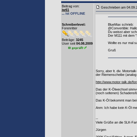
Beitrag von
:
Geschrieben am 04.09.
jw61
... ist OFFLINE
Schreiberlevel:
BlueMax schrieb:
Forenritter
@Convertible: Hallo
Du weisst aber sch
Der M111 mit dem "
Beiträge:
3245
Wollte es nur mal s
User seit
04.08.2009
Gruß
Sorry, aber lt. div. Motort
der Riemenscheibe (analog
http://www.motor-talk.de/
Das der K-Ölwechsel sinnvol
(noch seltenen) Schadensfäl
Das K-Öl bekommt man bei M
Anm: Ich habe kein K-Öl m
--
Viele Grüße an die SLK-Fa
Jürgen
200K Final Edition, Autom.