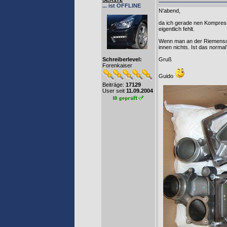
... ist OFFLINE
N'abend,
da ich gerade nen Kompress
eigentlich fehlt.
Wenn man an der Riemenschei
innen nichts. Ist das normal
Schreiberlevel:
Gruß
Forenkaiser
Guido
Beiträge:
17129
User seit
11.09.2004