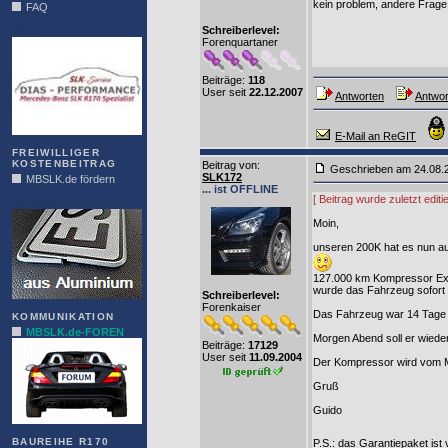
kein problem, andere Frage 
FAQ
Schreiberlevel:
DIAS
Forenquartaner
Beiträge:
118
User seit
22.12.2007
Antworten
Antwor
E-Mail an ReGIT
FREIWILLIGER
KOSTENBEITRAG
Beitrag von
:
Geschrieben am 24.08.
SLK172
MBSLK.de fördern
... ist OFFLINE
[ Beitrag wurde zuletzt edi
ALFRA
Moin,
unseren 200K hat es nun au
127.000 km Kompressor Exi
wurde das Fahrzeug sofort 
Schreiberlevel:
Forenkaiser
Das Fahrzeug war 14 Tage v
KOMMUNIKATION
MBSLK.de-FOREN
Morgen Abend soll er wieder 
Beiträge:
17129
User seit
11.09.2004
Der Kompressor wird vom MBG
Gruß
Guido
BAUREIHE R170
P.S.: das Garantiepaket ist