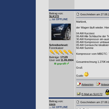
Beitrag von
:
Geschrieben am 27.08.
SLK172
... ist OFFLINE
Mahlzeit,
der Wagen läuft wieder. Hie
04 AW Kurztest
06 AW Alle Schläuche der Te
30 AW Kompressor ein-aus
05 AW Kompressor umbau
Schreiberlevel:
05 AW Geräusche lokalisie
Forenkaiser
50 AW Summe
Kompressor vom MBGTC: 780
Beiträge:
17129
User seit
11.09.2004
Gesamtrechnung 1.270€ in
Gruß
Guido
Antworten
Antwor
E-Mail an SLK172
Beitrag von
:
Geschrieben am 27.08.
coco
... ist OFFLINE