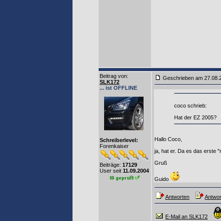
Beitrag von
:
Geschrieben am 27.08.
SLK172
... ist OFFLINE
coco schrieb:
Hat der EZ 2005?
Hallo Coco,
Schreiberlevel:
Forenkaiser
ja, hat er. Da es das erste "
Gruß
Beiträge:
17129
User seit
11.09.2004
Guido
Antworten
Antwor
E-Mail an SLK172