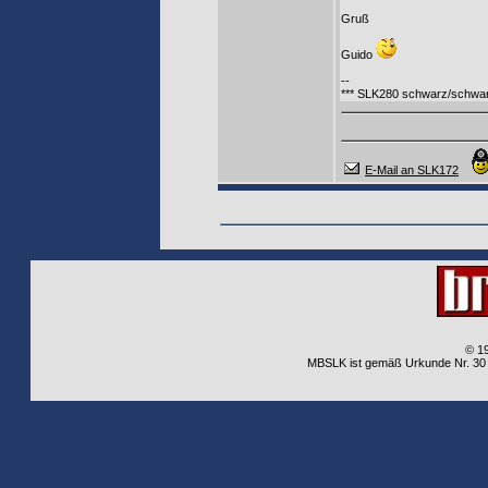
Gruß
Guido
--
*** SLK280 schwarz/schwar
E-Mail an SLK172
© 1
MBSLK ist gemäß Urkunde Nr. 30