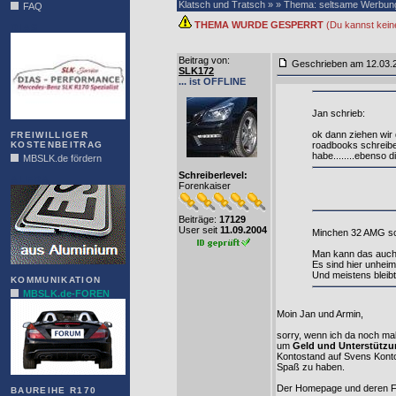
Klatsch und Tratsch » » Thema: seltsame Werbun
FAQ
THEMA WURDE GESPERRT
(Du kannst kein
DIAS
Beitrag von
:
Geschrieben am 12.03
SLK172
... ist OFFLINE
Jan schrieb:
ok dann ziehen wir 
FREIWILLIGER
KOSTENBEITRAG
roadbooks schreiben
habe........ebenso di
MBSLK.de fördern
Schreiberlevel:
ALFRA
Forenkaiser
Beiträge:
17129
User seit
11.09.2004
Minchen 32 AMG sc
Man kann das auch
Es sind hier unheim
Und meistens bleib
KOMMUNIKATION
MBSLK.de-FOREN
Moin Jan und Armin,
sorry, wenn ich da noch mal
um
Geld und Unterstützu
Kontostand auf Svens Konto
Spaß zu haben.
Der Homepage und deren Fina
BAUREIHE R170