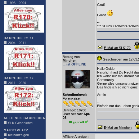
1996 - 2004
Gruß
Guido
--
*** SLK280 schwarz/schwar
BAUREIHE R171
2004 - 2011
E-Mail an SLK172
Beitrag von
:
Geschrieben am 12.03
Minchen
... ist OFFLINE
Hallo Guido !
Natürlich hast Du Recht das 
Ich wollte nur mal darauf h
BAUREIHE R172
Community.
2011 - 2020
Gerne alles umsonst nutzen
Das finde ich so nicht ganz
Schreiberlevel:
Armin
Forenkaiser
--
Einfach nur das Leben gen
Beiträge:
10700
User seit
vor Apr.
03
ALLE SLK BAUREIHEN
SLK Geschichte
E-Mail an Minchen
MARKTPLATZ
Kleinanzeigen
Affiliate-Anzeigen: