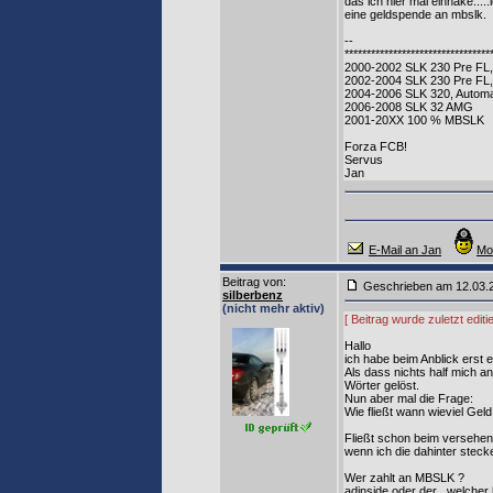
das ich hier mal einhake...
eine geldspende an mbslk.
--
*********************************
2000-2002 SLK 230 Pre FL,
2002-2004 SLK 230 Pre FL,
2004-2006 SLK 320, Autom
2006-2008 SLK 32 AMG
2001-20XX 100 % MBSLK
Forza FCB!
Servus
Jan
E-Mail an Jan
Mo
Beitrag von
:
Geschrieben am 12.03
silberbenz
(nicht mehr aktiv)
[ Beitrag wurde zuletzt edi
Hallo
ich habe beim Anblick erst 
Als dass nichts half mich a
Wörter gelöst.
Nun aber mal die Frage:
Wie fließt wann wieviel Ge
Fließt schon beim versehen
wenn ich die dahinter ste
Wer zahlt an MBSLK ?
adinside oder der , welcher 