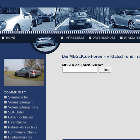
;
HOME
IMPRESSUM
DATENSCHUTZ
@ ADMINI
Die MBSLK.de-Foren » » Klatsch und Tr
VÄTH
MBSLK.de-Foren-Suche:
COMMUNITY
Stammtische
Veranstaltungen
Veranstaltungsfotos
SLK-Bilder
Bilder hochladen
User-Suche
Fahrer-Verzeichnis
Community-Check
Erlebnisberichte