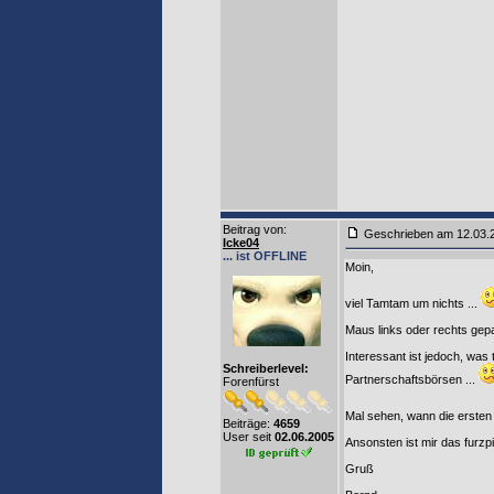
Beitrag von
:
Geschrieben am 12.03
Icke04
... ist OFFLINE
Moin,
viel Tamtam um nichts ...
Maus links oder rechts gepa
Interessant ist jedoch, was
Schreiberlevel:
Partnerschaftsbörsen ...
Forenfürst
Mal sehen, wann die ersten S
Beiträge:
4659
User seit
02.06.2005
Ansonsten ist mir das furzp
Gruß