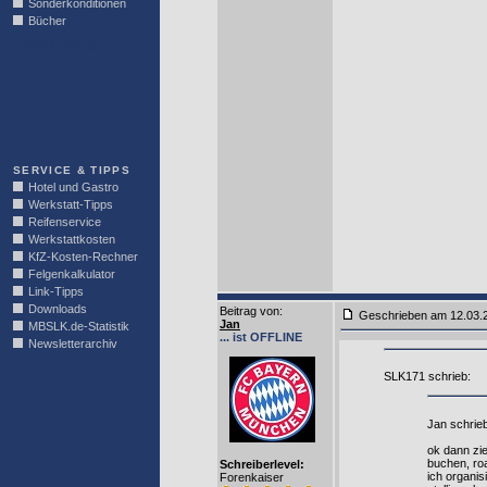
Sonderkonditionen
Bücher
LINKBLOCK
SERVICE & TIPPS
Hotel und Gastro
Werkstatt-Tipps
Reifenservice
Werkstattkosten
KfZ-Kosten-Rechner
Felgenkalkulator
Link-Tipps
Downloads
Beitrag von
:
Geschrieben am 12.03.
Jan
MBSLK.de-Statistik
... ist OFFLINE
Newsletterarchiv
SLK171 schrieb:
Jan schrieb
ok dann zie
buchen, roa
Schreiberlevel:
ich organisi
Forenkaiser