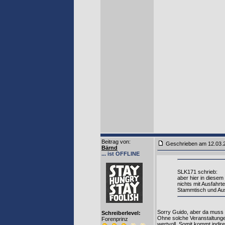
Beitrag von
:
Geschrieben am 12.03
Bärnd
... ist OFFLINE
SLK171 schrieb:
aber hier in diese
nichts mit Ausfahrt
Stammtisch und Aus
Sorry Guido, aber da muss i
Schreiberlevel:
Ohne solche Veranstaltunge
Forenprinz
wertvoll. Somit kommt indire