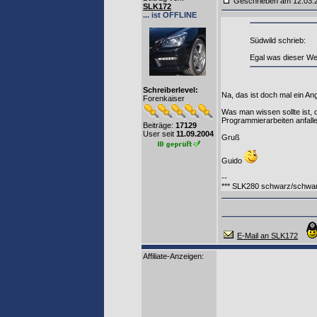
Geschrieben am 12.03
SLK172
... ist OFFLINE
Südwild schrieb:
Egal was dieser Web
Schreiberlevel:
Na, das ist doch mal ein An
Forenkaiser
Was man wissen sollte ist, 
Programmierarbeiten anfalle
Beiträge:
17129
User seit
11.09.2004
Gruß
Guido
--
*** SLK280 schwarz/schwar
E-Mail an SLK172
Affiliate-Anzeigen: