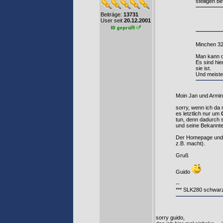
stelligen be
Beiträge:
13731
User seit
20.12.2001
Minchen 32
Man kann d
Es sind hie
sie ist.
Und meiste
Moin Jan und Armin
sorry, wenn ich da 
es letztlich nur um
tun, denn dadurch s
und seine Bekannt
Der Homepage und de
z.B. macht).
Gruß
Guido
--
*** SLK280 schwarz
sorry guido,