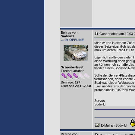
Beitrag von
:
Geschrieben am 12.03
Südwild
... ist OFFLINE
Mich würde in diesem Zusam
dieser Seite eigentlich ist
muß um deren Erhalt zu si
Eigentlich sollte den viele
diese Werbuing doch genug
zu können. Ich schaffe das 
Schreiberlevel:
wieder einem Sponsor-News
Forenquartaner
Sollte der Server-Platz di
verursachen, dann könnte ic
Beiträge:
127
Egal was dieser Webspace hi
User seit
20.11.2008
...mit mindestens der gleic
professionelle 24/7/365 War
--
Servus
Südwild
E-Mail an Südwild
Beitrag von
: