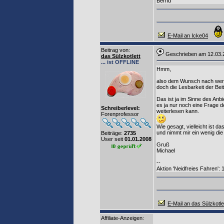
Bernd
E-Mail an Icke04
Beitrag von
:
Geschrieben am 12.03
das Sülzkotlett
... ist OFFLINE
Hmm,
also dem Wunsch nach werbe
doch die Lesbarkeit der Bei
Das ist ja im Sinne des Anb
es ja nur noch eine Frage d
Schreiberlevel:
weiterlesen kann.
Forenprofessor
Wie gesagt, vielleicht ist d
und nimmt mir ein wenig di
Beiträge:
2735
User seit
01.01.2008
Gruß
Michael
--
Aktion 'Neidfreies Fahren':
E-Mail an das Sülzkotle
Affiliate-Anzeigen: