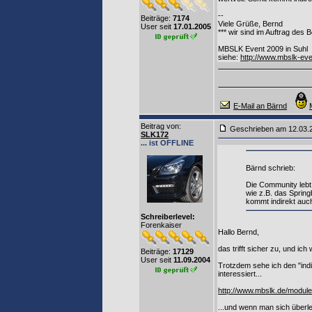
--
Beiträge:
7174
Viele Grüße, Bernd
User seit
17.01.2005
*** wir sind im Auftrag des
MBSLK Event 2009 in Suhl
siehe:
http://www.mbslk-ev
E-Mail an Bärnd
Beitrag von
:
Geschrieben am 12.03
SLK172
... ist OFFLINE
Bärnd schrieb:
Die Community lebt 
wie z.B. das Sprin
kommt indirekt auch
Schreiberlevel:
Forenkaiser
Hallo Bernd,
das trifft sicher zu, und ic
Beiträge:
17129
User seit
11.09.2004
Trotzdem sehe ich den "indir
interessiert...
http://www.mbslk.de/modu
...und wenn man sich überl