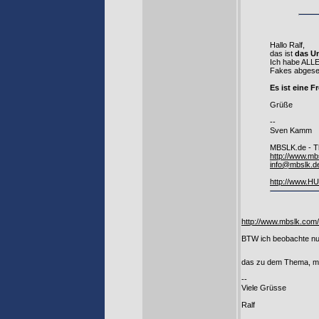
Hallo Ralf,
das ist
das U
Ich habe ALLE
Fakes abgese
Es ist eine F
Grüße
--
Sven Kamm
MBSLK.de - T
http://www.mb
info@mbslk.d
http://www.H
http://www.mbslk.com
BTW ich beobachte nur
das zu dem Thema, mö
--
Viele Grüsse
Ralf