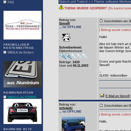
Klatsch und Tratsch » » Thema: seltsame Werbun
FAQ
THEMA WURDE GESPERRT
(Du kannst kein
DIAS
Beitrag von
:
Geschrieben am 3
SteveR
... ist OFFLINE
[ Beitrag wurde zuletz
Hallo!
Also ich hab mich an 
FREIWILLIGER
Schreiberlevel:
die blauen Wörter auf
KOSTENBEITRAG
Diplomforenuser
das Ganze bringt, bzw.
MBSLK.de fördern
ALFRA
Gruss und gute Nacht
Beiträge:
1410
SteveR
User seit
06.11.2003
--
SLK55 -iridiumsilber-
KOMMUNIKATION
E-Mail an SteveR
MBSLK.de-FOREN
Beitrag von
:
Geschrieben am 0
schraubi
... ist OFFLINE
[ Beitrag wurde zuletz
Hallo,
BAUREIHE R170