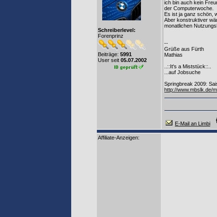
ich bin auch kein Freu
der Computerwoche.
Es ist ja ganz schön,
Aber konstruktiver wär
monatlichen Nutzungsbe
Schreiberlevel:
Forenprinz
--
Grüße aus Fürth
Beiträge:
5991
Mathias
User seit
05.07.2002
..::It's a Miststück::..
...auf Jobsuche
Springbreak 2009: Sai
http://www.mbslk.de
E-Mail an Limbi
Affiliate-Anzeigen: