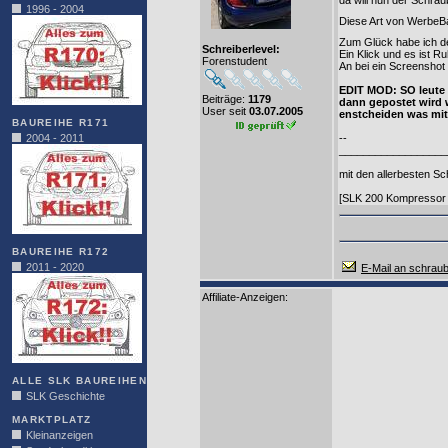
da will nun der Schra
1996 - 2004
Diese Art von WerbeBa
Zum Glück habe ich de
Schreiberlevel:
Ein Klick und es ist 
Forenstudent
An bei ein Screenshot 
EDIT MOD: SO leute 
Beiträge:
1179
dann gepostet wird 
User seit
03.07.2005
enstcheiden was mit
BAUREIHE R171
2004 - 2011
--
__________________
mit den allerbesten 
[SLK 200 Kompressor 
BAUREIHE R172
2011 - 2020
E-Mail an schraub
Affiliate-Anzeigen:
ALLE SLK BAUREIHEN
SLK Geschichte
MARKTPLATZ
Kleinanzeigen