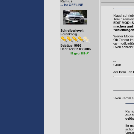
Ramius
... ist OFFLINE
Klausi schrieb
TealC zensier
EDIT MOD: SO
machen und h
"Anleitungen
Schreiberlevel:
Forenkönig
Werter Moderat
Ob Zensur im
op=modload&n
Beiträge:
9098
Sven schreibt
User seit
02.03.2006
--
Gruß
der Bern...äh 
Sven Kamm sc
Ramiu
Zudem
gelös
Ihr m
schon
Vorra