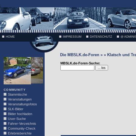
;
HOME
IMPRESSUM
DATENSCHUTZ
@ ADMINI
Die MBSLK.de-Foren » » Klatsch und Tr
VÄTH
MBSLK.de-Foren-Suche:
COMMUNITY
Stammtische
Veranstaltungen
Veranstaltungsfotos
SLK-Bilder
Bilder hochladen
User-Suche
Fahrer-Verzeichnis
Community-Check
Erlebnisberichte