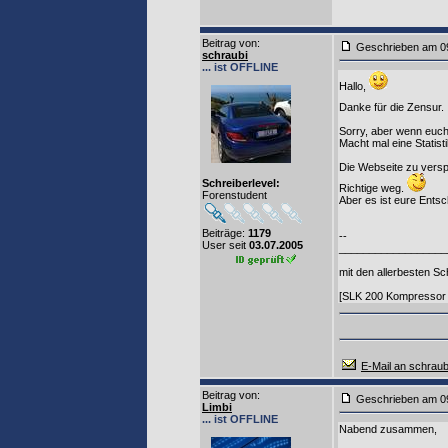
Beitrag von
:
Geschrieben am 0
schraubi
... ist OFFLINE
Hallo,
Danke für die Zensur.
Sorry, aber wenn euch 
Macht mal eine Statisti
Die Webseite zu versp
Schreiberlevel:
Richtige weg.
Forenstudent
Aber es ist eure Ents
Beiträge:
1179
--
User seit
03.07.2005
__________________
mit den allerbesten 
[SLK 200 Kompressor 
E-Mail an schraub
Beitrag von
:
Geschrieben am 0
Limbi
... ist OFFLINE
Nabend zusammen,