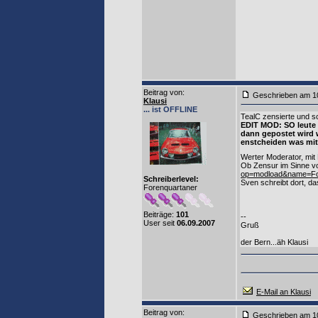
Beitrag von
:
Geschrieben am 1
Klausi
... ist OFFLINE
TealC zensierte und s
EDIT MOD: SO leute 
dann gepostet wird 
enstcheiden was mit
Werter Moderator, mit 
Ob Zensur im Sinne v
op=modload&name=For
Schreiberlevel:
Sven schreibt dort, d
Forenquartaner
Beiträge:
101
--
User seit
06.09.2007
Gruß
der Bern...äh Klausi
E-Mail an Klausi
Beitrag von
:
Geschrieben am 1