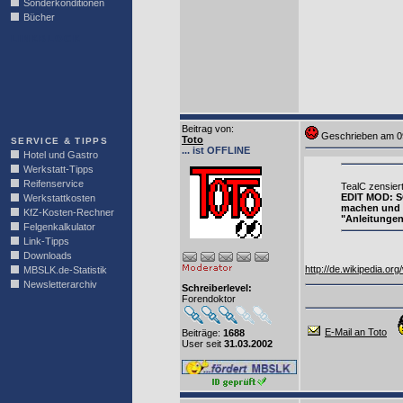
Sonderkonditionen
Bücher
LINKBLOCK
Beitrag von
:
Geschrieben am 0
Toto
SERVICE & TIPPS
... ist OFFLINE
Hotel und Gastro
Werkstatt-Tipps
Reifenservice
TealC zensier
EDIT MOD: SO
Werkstattkosten
machen und h
KfZ-Kosten-Rechner
"Anleitungen
Felgenkalkulator
Link-Tipps
Downloads
http://de.wikipedia.or
MBSLK.de-Statistik
Newsletterarchiv
Schreiberlevel:
Forendoktor
E-Mail an Toto
Beiträge:
1688
User seit
31.03.2002