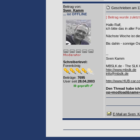
Beitrag von
:
Geschrieben am 1
Sven_Kamm
... ist OFFLINE
[ Beitrag wurde zulet
Hallo Ralf,
ich bitte das in aller
Nächste Woche ist die
Bis dahin - sonnige O
--
Sven Kamm
Schreiberlevel:
Forenkönig
MBSLK.de - The SLK
http://www.mbslk.de
info@mbslk.de
Beiträge:
7695
http://www.HUB-car.c
User seit
28.04.2003
Den Thread habe ich
op=modload&name=F
E-Mail an Sven_