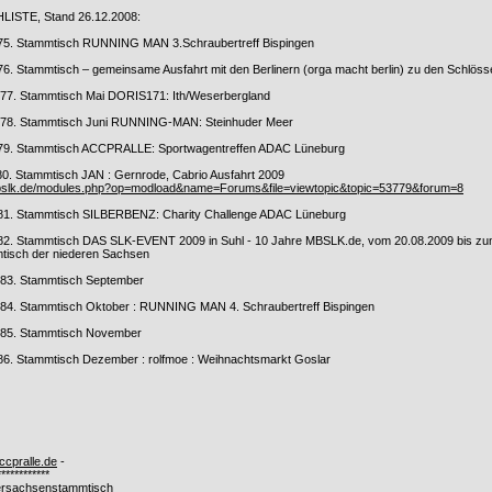
ISTE, Stand 26.12.2008:
 75. Stammtisch RUNNING MAN 3.Schraubertreff Bispingen
76. Stammtisch – gemeinsame Ausfahrt mit den Berlinern (orga macht berlin) zu den Schlö
--77. Stammtisch Mai DORIS171: Ith/Weserbergland
--78. Stammtisch Juni RUNNING-MAN: Steinhuder Meer
 79. Stammtisch ACCPRALLE: Sportwagentreffen ADAC Lüneburg
80. Stammtisch JAN : Gernrode, Cabrio Ausfahrt 2009
bslk.de/modules.php?op=modload&name=Forums&file=viewtopic&topic=53779&forum=8
 81. Stammtisch SILBERBENZ: Charity Challenge ADAC Lüneburg
 82. Stammtisch DAS SLK-EVENT 2009 in Suhl - 10 Jahre MBSLK.de, vom 20.08.2009 bis z
tisch der niederen Sachsen
--83. Stammtisch September
--84. Stammtisch Oktober : RUNNING MAN 4. Schraubertreff Bispingen
--85. Stammtisch November
 86. Stammtisch Dezember : rolfmoe : Weihnachtsmarkt Goslar
ccpralle.de
-
************
rsachsenstammtisch