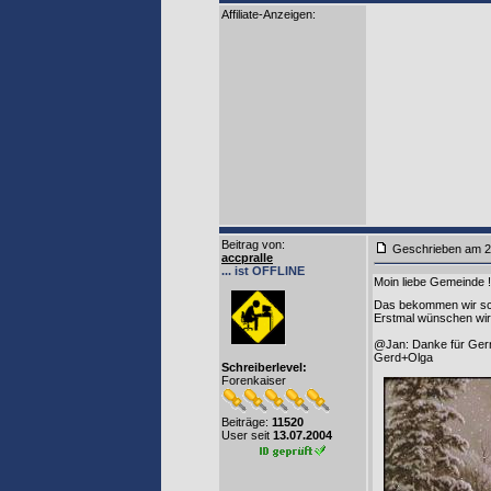
Affiliate-Anzeigen:
Beitrag von
:
Geschrieben am
accpralle
... ist OFFLINE
Moin liebe Gemeinde !
Das bekommen wir sc
Erstmal wünschen wir 
@Jan: Danke für Gern
Gerd+Olga
Schreiberlevel:
Forenkaiser
Beiträge:
11520
User seit
13.07.2004