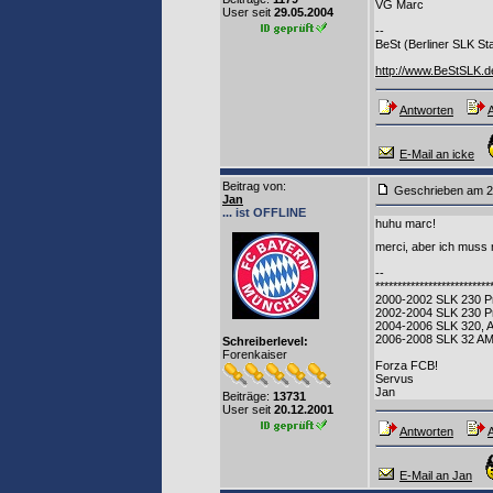
VG Marc
User seit
29.05.2004
--
BeSt (Berliner SLK S
http://www.BeStSLK.d
Antworten
A
E-Mail an icke
Beitrag von
:
Geschrieben am
Jan
... ist OFFLINE
huhu marc!
merci, aber ich muss
--
**************************
2000-2002 SLK 230 Pr
2002-2004 SLK 230 P
2004-2006 SLK 320, 
2006-2008 SLK 32 A
Schreiberlevel:
Forenkaiser
Forza FCB!
Servus
Jan
Beiträge:
13731
User seit
20.12.2001
Antworten
A
E-Mail an Jan