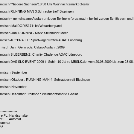
mmtisch "Niedere Sachsen"18.30 Uhr Weihnachtsmarkt Goslar
mmtisch RUNNING MAN 3.Schraubertreff Bispingen
mmtisch – gemeinsame Ausfahrt mit den Berlinern (orga macht berlin) zu den Schlössern un
ammtisch Mai DORIS171: Ith/Weserbergland
tammtisch Juni RUNNING-MAN: Steinhuder Meer
ammtisch ACCPRALLE: Sportwagentreffen ADAC Lüneburg
mtisch Jan : Gernrode, Cabrio Ausfahrt 2009
ammtisch SILBERBENZ: Charity Challenge ADAC Lüneburg
mmtisch DAS SLK-EVENT 2009 in Suhl - 10 Jahre MBSLK.de, vom 20.08.2009 bis zum 23.08
ammtisch September
ammtisch Oktober : RUNNING MAN 4. Schraubertreff Bispingen
ammtisch November
mmtisch Dezember : rolfmoe : Weihnachtsmarkt Goslar
***************
e FL, Handschalter
re FL, Automat
Automat
MG