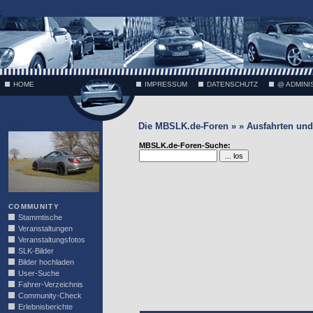
;
HOME
IMPRESSUM
DATENSCHUTZ
@ ADMINI
Die MBSLK.de-Foren » » Ausfahrten und 
VÄTH
MBSLK.de-Foren-Suche:
COMMUNITY
Stammtische
Veranstaltungen
Veranstaltungsfotos
SLK-Bilder
Bilder hochladen
User-Suche
Fahrer-Verzeichnis
Community-Check
Erlebnisberichte