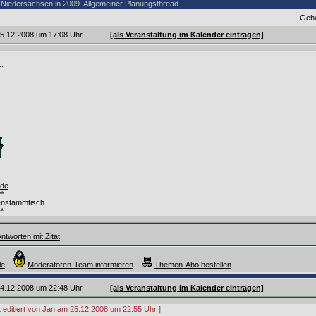
 Niedersachsen in 2009. Allgemeiner Planungsthread.
Gehe
 15.12.2008 um 17:08 Uhr
[als Veranstaltung im Kalender eintragen]
..
.de
-
**
nstammtisch
**
ntworten mit Zitat
le
Moderatoren-Team informieren
Themen-Abo bestellen
 24.12.2008 um 22:48 Uhr
[als Veranstaltung im Kalender eintragen]
t editiert von Jan am 25.12.2008 um 22:55 Uhr ]