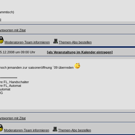
tammtisch)
e
ntworten mit Zitat
Moderatoren-Team informieren
Themen-Abo bestellen
 25.12.2008 um 09:00 Uhr
[als Veranstaltung im Kalender eintragen]
 noch jemanden zur saisoneröffnung ´09 überreden
***************
e FL, Handschalter
re FL, Automat
Automat
MG
ntworten mit Zitat
Moderatoren-Team informieren
Themen-Abo bestellen