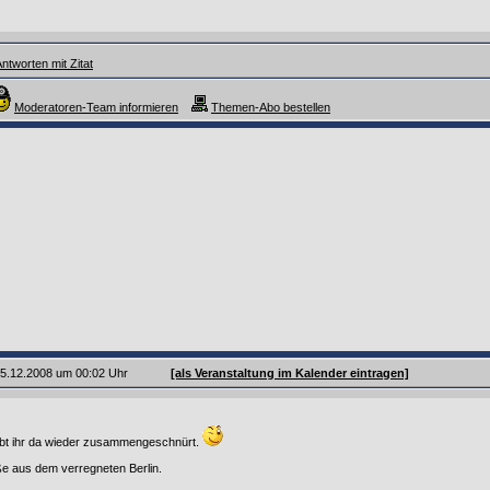
ntworten mit Zitat
Moderatoren-Team informieren
Themen-Abo bestellen
 25.12.2008 um 00:02 Uhr
[als Veranstaltung im Kalender eintragen]
bt ihr da wieder zusammengeschnürt.
e aus dem verregneten Berlin.