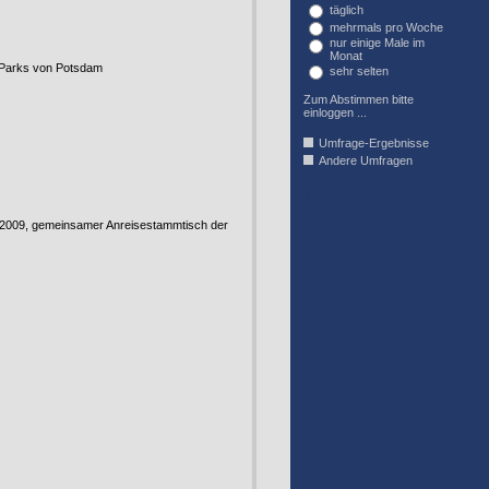
täglich
mehrmals pro Woche
nur einige Male im
Monat
d Parks von Potsdam
sehr selten
Zum Abstimmen bitte
einloggen ...
Umfrage-Ergebnisse
Andere Umfragen
AFFIL_R_U
.2009, gemeinsamer Anreisestammtisch der