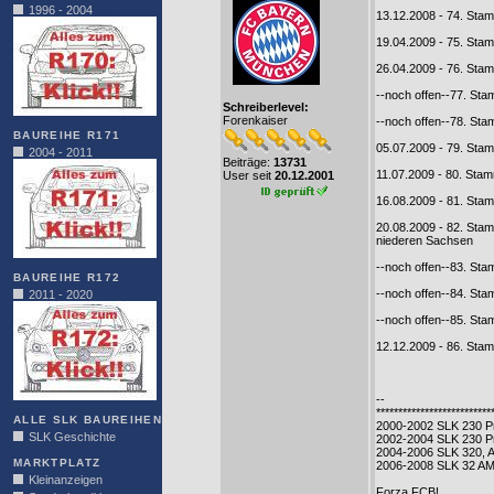
1996 - 2004
13.12.2008 - 74. Sta
19.04.2009 - 75. Sta
26.04.2009 - 76. Sta
--noch offen--77. St
Schreiberlevel:
Forenkaiser
--noch offen--78. S
BAUREIHE R171
05.07.2009 - 79. St
2004 - 2011
Beiträge:
13731
11.07.2009 - 80. Stam
User seit
20.12.2001
16.08.2009 - 81. St
20.08.2009 - 82. Sta
niederen Sachsen
--noch offen--83. St
BAUREIHE R172
--noch offen--84. St
2011 - 2020
--noch offen--85. St
12.12.2009 - 86. Sta
--
**************************
ALLE SLK BAUREIHEN
2000-2002 SLK 230 Pr
SLK Geschichte
2002-2004 SLK 230 P
2004-2006 SLK 320, 
MARKTPLATZ
2006-2008 SLK 32 A
Kleinanzeigen
Forza FCB!