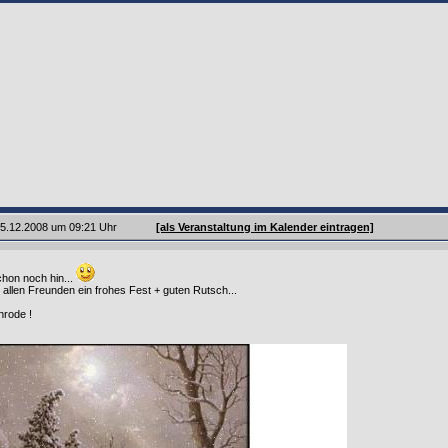
 25.12.2008 um 09:21 Uhr
[als Veranstaltung im Kalender eintragen]
hon noch hin...
allen Freunden ein frohes Fest + guten Rutsch...
rode !