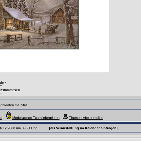
.de
-
**
nstammtisch
**
ntworten mit Zitat
le
Moderatoren-Team informieren
Themen-Abo bestellen
 26.12.2008 um 09:21 Uhr
[als Veranstaltung im Kalender eintragen]