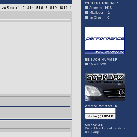
WER IST ONLINE?
 zu Seite: (
1
|
2
|
3
|
4
|
5
|
6
|
7
|
8
|
9
|
10
|
11
)
Anonym :
1413
Mitglieder:
2
Im Chat :
0
XCAR-STYLE
BESUCH NUMMER
35.938.920
DER SCHWARZ
GOOGLE@MBSLK
UMFRAGE
Wie oft bist Du auf mbslk.de
unterwegs?