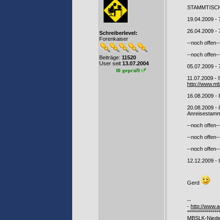
STAMMTISCHL
19.04.2009 -
26.04.2009 - 
Schreiberlevel:
Forenkaiser
--noch offen
--noch offen
Beiträge:
11520
User seit
13.07.2004
05.07.2009 -
11.07.2009 - 
http://www.m
16.08.2009 -
20.08.2009 -
Anreisestamm
--noch offen
--noch offen
--noch offen
12.12.2009 -
Gerd
--
-
http://www.a
****************
MBSLK-Niede