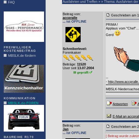
Ausfahrten und Treffen » » Thema: Ausfahrten der
FAQ
DIAS
Beitrag von
:
Geschrieben am
accpralle
... ist OFFLINE
PRIMA !
Applaus vom "Chef"...
Gerd
FREIWILLIGER
Schreiberlevel:
KOSTENBEITRAG
Forenkaiser
MBSLK.de fördern
ALFRA
Beiträge:
11520
User seit
13.07.2004
--
-
http://www.accpralle
**************************
MBSLK-Niedersachse
**************************
KOMMUNIKATION
MBSLK.de-FOREN
Antworten
A
E-Mail an accpral
Beitrag von
:
Geschrieben am
Jan
... ist OFFLINE
[ Beitrag wurde zuletz
BAUREIHE R170