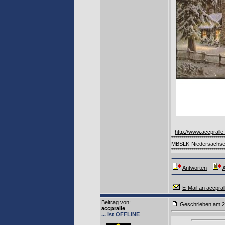
--
-
http://www.accpralle
**************************
MBSLK-Niedersachse
**************************
Antworten
A
E-Mail an accpral
Beitrag von
:
Geschrieben am
accpralle
... ist OFFLINE