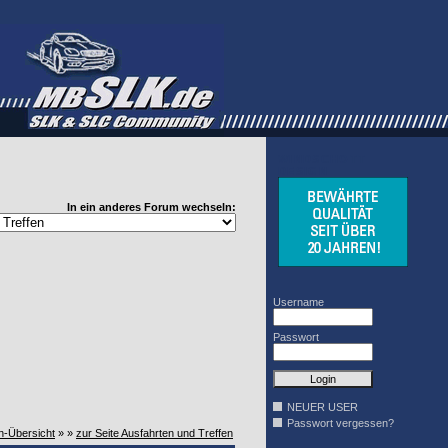
WINDSCHOTT
DESIGN
In ein anderes Forum wechseln:
Username
Passwort
NEUER USER
Passwort vergessen?
n-Übersicht
» »
zur Seite Ausfahrten und Treffen