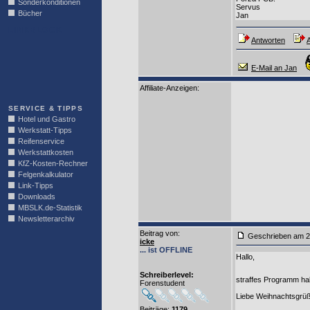
Sonderkonditionen
Servus
Bücher
Jan
LINKBLOCK
Antworten
A
E-Mail an Jan
Affiliate-Anzeigen:
SERVICE & TIPPS
Hotel und Gastro
Werkstatt-Tipps
Reifenservice
Werkstattkosten
KfZ-Kosten-Rechner
Felgenkalkulator
Link-Tipps
Downloads
MBSLK.de-Statistik
Newsletterarchiv
Beitrag von
:
Geschrieben am
icke
... ist OFFLINE
Hallo,
Schreiberlevel:
straffes Programm ha
Forenstudent
Liebe Weihnachtsgrüß
Beiträge:
1179