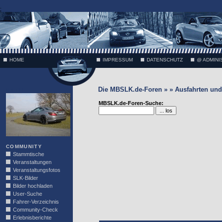
;
HOME
IMPRESSUM
DATENSCHUTZ
@ ADMINI
Die MBSLK.de-Foren » » Ausfahrten und 
VÄTH
MBSLK.de-Foren-Suche:
COMMUNITY
Stammtische
Veranstaltungen
Veranstaltungsfotos
SLK-Bilder
Bilder hochladen
User-Suche
Fahrer-Verzeichnis
Community-Check
Erlebnisberichte