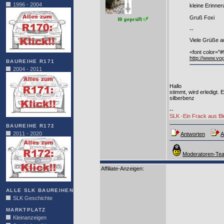
1996 - 2004
kleine Erinne
Gruß Foxi
--
Viele Grüße a
<font color="
http://www.v
BAUREIHE R171
2004 - 2011
Hallo
stimmt, wird erledigt.
silberbenz
--
SLK -Ein Frack aus B
BAUREIHE R172
2011 - 2020
Antworten
A
Moderatoren-Tea
Affiliate-Anzeigen:
ALLE SLK BAUREIHEN
SLK Geschichte
MARKTPLATZ
Kleinanzeigen