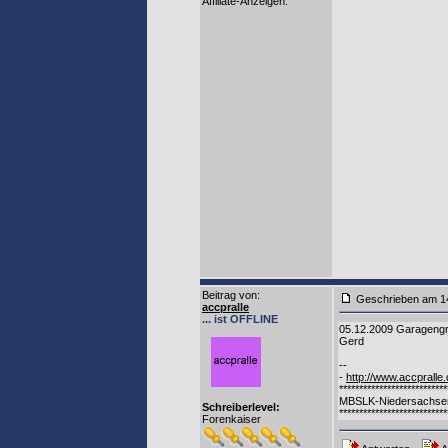
Affiliate-Anzeigen:
Beitrag von
:
Geschrieben am
accpralle
... ist OFFLINE
05.12.2009 Garagengri
Gerd
--
-
http://www.accpralle
***************************
MBSLK-Niedersachse
Schreiberlevel:
***************************
Forenkaiser