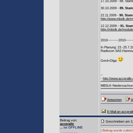
17.10.2009 - 88. Sta
30.10.2009 -
89. Sta
22.11.2009 -
90. Sta
http://www.mbslk.de
12.12.2009 –
91. Sta
http://mbslk.de/modu
2010---------2010------
In Planung: 23.-25.7
Radisson SAS Hannov
Gerd+Olga
--
-
http://www.accpralle
***************************
MBSLK-Niedersachse
***************************
Antworten
A
E-Mail an accpral
Beitrag von
:
Geschrieben am
accpralle
... ist OFFLINE
[ Beitrag wurde zuletz