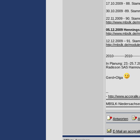
17.10.2009 - 88. Sta
30.10.2009 -89. Stam
22.11.2009 - 90. Sta
http://www.mbslk.de
05.12.2009 Hennings 
http://www.mbslk.de
12.12.2009 – 91. St
http://mbslk.de/modu
2010---------2010------
In Planung: 23.-25.7
Radisson SAS Hannov
Gerd+Olga
--
-
http://www.accpralle
***************************
MBSLK-Niedersachse
***************************
Antworten
A
E-Mail an accpral