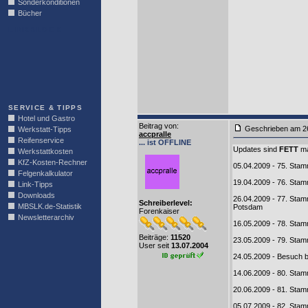
Sonderkonditionen
Bücher
LINKBLOCK
SERVICE & TIPPS
Hotel und Gastro
Beitrag von
:
Geschrieben am
Werkstatt-Tipps
accpralle
Reifenservice
... ist OFFLINE
Updates sind
FETT
ma
Werkstattkosten
KfZ-Kosten-Rechner
05.04.2009 - 75. Sta
Felgenkalkulator
19.04.2009 - 76. Sta
Link-Tipps
Downloads
26.04.2009 - 77. Stam
Schreiberlevel:
MBSLK.de-Statistik
Potsdam
Forenkaiser
Newsletterarchiv
16.05.2009 - 78. Sta
Beiträge:
11520
23.05.2009 - 79. Sta
User seit
13.07.2004
24.05.2009 - Besuch b
14.06.2009 - 80. St
20.06.2009 - 81. Stam
05.07.2009 - 82. Sta