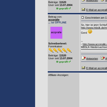
Antworten
A
Beiträge:
11520
User seit
13.07.2004
E-Mail an accpral
Beitrag von
:
Geschrieben am
accpralle
... ist OFFLINE
So, hier ist jetzt Schl
http://www.mbslk.de
Gerd
--
Schreiberlevel:
-
http://www.accpralle
Forenkaiser
MBSLK-Niedersachse
***************************
Beiträge:
11520
User seit
13.07.2004
Antworten
A
E-Mail an accpral
Affiliate-Anzeigen: