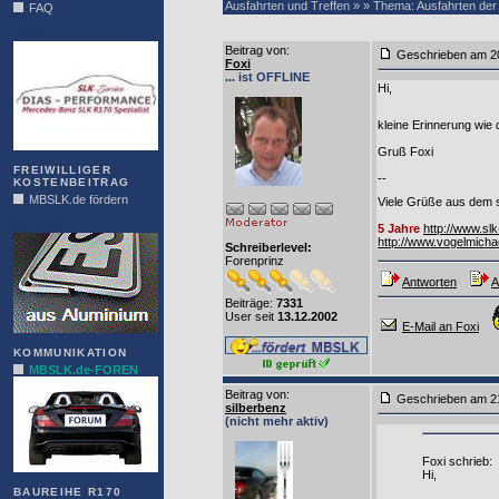
Ausfahrten und Treffen » » Thema: Ausfahrten der
FAQ
DIAS
Beitrag von
:
Geschrieben am
Foxi
... ist OFFLINE
Hi,
kleine Erinnerung wie
Gruß Foxi
FREIWILLIGER
--
KOSTENBEITRAG
MBSLK.de fördern
Viele Grüße aus dem s
ALFRA
5 Jahre
http://www.sl
http://www.vogelmich
Schreiberlevel:
Forenprinz
Antworten
A
Beiträge:
7331
User seit
13.12.2002
E-Mail an Foxi
KOMMUNIKATION
MBSLK.de-FOREN
Beitrag von
:
Geschrieben am
silberbenz
(nicht mehr aktiv)
Foxi schrieb:
Hi,
BAUREIHE R170