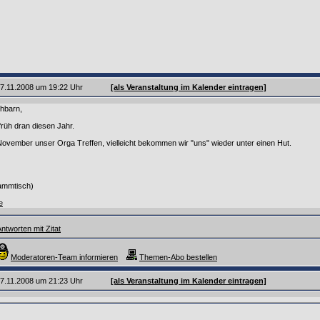
 07.11.2008 um 19:22 Uhr
[als Veranstaltung im Kalender eintragen]
hbarn,
früh dran diesen Jahr.
ovember unser Orga Treffen, vielleicht bekommen wir "uns" wieder unter einen Hut.
tammtisch)
e
ntworten mit Zitat
Moderatoren-Team informieren
Themen-Abo bestellen
 07.11.2008 um 21:23 Uhr
[als Veranstaltung im Kalender eintragen]