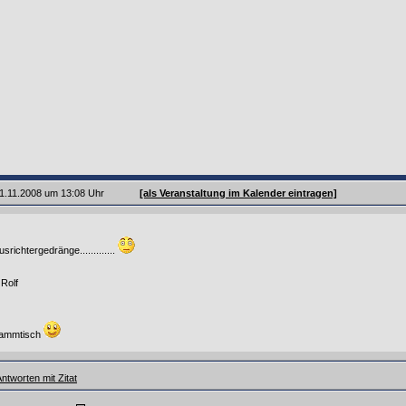
 11.11.2008 um 13:08 Uhr
[als Veranstaltung im Kalender eintragen]
usrichtergedränge.............
Rolf
tammtisch
ntworten mit Zitat