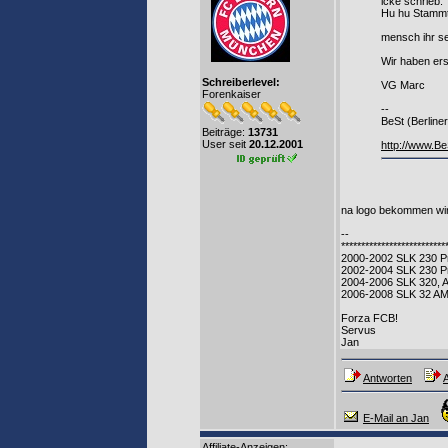
icke schrieb:
Hu hu Stammt
mensch ihr se
Wir haben ers
Schreiberlevel:
VG Marc
Forenkaiser
--
BeSt (Berline
Beiträge:
13731
User seit
20.12.2001
http://www.B
na logo bekommen wir
--
**************************
2000-2002 SLK 230 Pr
2002-2004 SLK 230 P
2004-2006 SLK 320, 
2006-2008 SLK 32 A
Forza FCB!
Servus
Jan
Antworten
A
E-Mail an Jan
Affiliate-Anzeigen: