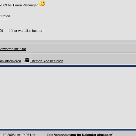
 2009 bei Euren Planungen
 Grafen
--------
09 --- früher war alles besser !
ntworten mit Zitat
m informieren
Themen-Abo bestellen
 01.10.2008 um 19:26 Uhr
[als Veranstaltung im Kalender eintragen]