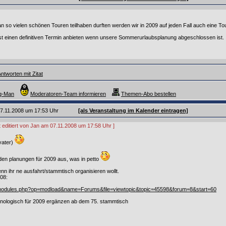
n so vielen schönen Touren teilhaben durften werden wir in 2009 auf jeden Fall auch eine T
rst einen definitiven Termin anbieten wenn unsere Sommerurlaubsplanung abgeschlossen ist.
ntworten mit Zitat
ng-Man
Moderatoren-Team informieren
Themen-Abo bestellen
 07.11.2008 um 17:53 Uhr
[als Veranstaltung im Kalender eintragen]
t editiert von Jan am 07.11.2008 um 17:58 Uhr ]
vater)
 den planungen für 2009 aus, was in petto
wenn ihr ne ausfahrt/stammtisch organisieren wollt.
008:
/modules.php?op=modload&name=Forums&file=viewtopic&topic=45598&forum=8&start=60
ronologisch für 2009 ergänzen ab dem 75. stammtisch