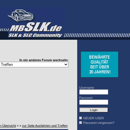
WINDSCHOTT
DESIGN
In ein anderes Forum wechseln:
Username
Passwort
NEUER USER
Passwort vergessen?
n-Übersicht
» »
zur Seite Ausfahrten und Treffen