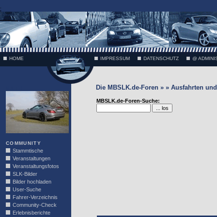
;
HOME
IMPRESSUM
DATENSCHUTZ
@ ADMINI
Die MBSLK.de-Foren » » Ausfahrten und 
VÄTH
MBSLK.de-Foren-Suche:
COMMUNITY
Stammtische
Veranstaltungen
Veranstaltungsfotos
SLK-Bilder
Bilder hochladen
User-Suche
Fahrer-Verzeichnis
Community-Check
Erlebnisberichte