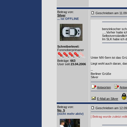
Beitrag von
:
Geschrieben am 11.0
Silver
... ist OFFLINE
benzinkocher schr
.....Vorher hatte 
Selbstverständlic
Im SLK habe ich d
Schreiberlevel:
Forenoberprimaner
Unter MX-5ern ist das Grüß
Beiträge:
663
Liegt wohl auch daran, das
User seit
23.04.2006
--
Berliner Grüße
Silver
Antworten
Antwo
E-Mail an Silver
Beitrag von
:
Geschrieben am 12.0
No_5
(nicht mehr aktiv)
[ Beitrag wurde zuletzt ed