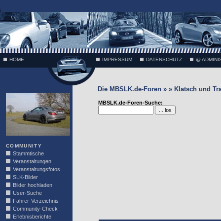
;
HOME
IMPRESSUM
DATENSCHUTZ
@ ADMINI
Die MBSLK.de-Foren » » Klatsch und Tr
VÄTH
MBSLK.de-Foren-Suche:
COMMUNITY
Stammtische
Veranstaltungen
Veranstaltungsfotos
SLK-Bilder
Bilder hochladen
User-Suche
Fahrer-Verzeichnis
Community-Check
Erlebnisberichte