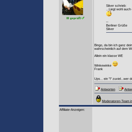
Silver schrieb:
...Liegt wohl auch
--
Berliner Grüße
Silver
Bingo, da bin ich ganz de
wahrscheinlich auf dem W
Allein ein klasse WE
Winkewinke
Frank
Ups... ein "i" zuviel...wer 
Antworten
Antwo
Moderatoren-Team in
Affiliate-Anzeigen: