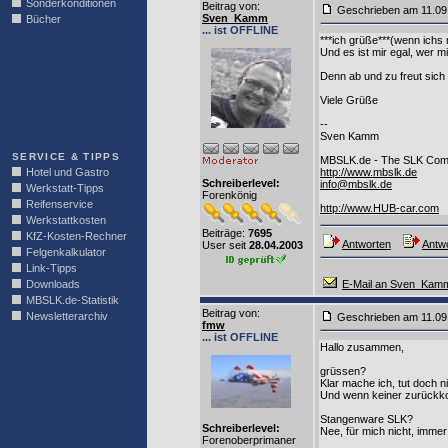
Sonderkonditionen
Beitrag von
:
Geschrieben am 11.0
Sven_Kamm
Bücher
... ist OFFLINE
***ich grüße***(wenn ichs
LINKBLOCK
Und es ist mir egal, wer m
Denn ab und zu freut sich
Viele Grüße
--
Sven Kamm
SERVICE & TIPPS
MBSLK.de - The SLK Com
Hotel und Gastro
http://www.mbslk.de
Schreiberlevel:
info@mbslk.de
Werkstatt-Tipps
Forenkönig
Reifenservice
http://www.HUB-car.com
Werkstattkosten
Beiträge:
7695
KfZ-Kosten-Rechner
Antworten
Antwo
User seit
28.04.2003
Felgenkalkulator
Link-Tipps
Downloads
E-Mail an Sven_Kam
MBSLK.de-Statistik
Beitrag von
:
Newsletterarchiv
Geschrieben am 11.0
fmw
... ist OFFLINE
Hallo zusammen,
grüssen?
Klar mache ich, tut doch ni
Und wenn keiner zurückko
Stangenware SLK?
Schreiberlevel:
Nee, für mich nicht, imme
Forenoberprimaner