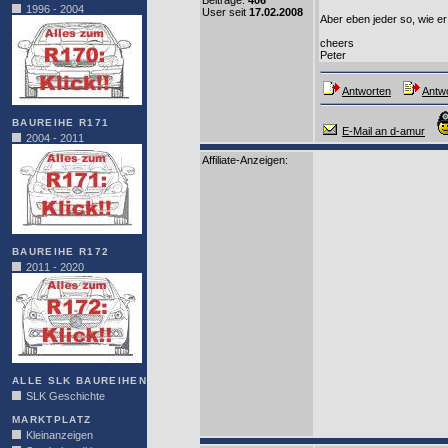
Beiträge:
406
1996 - 2004
User seit
17.02.2008
Aber eben jeder so, wie er
cheers
Peter
Antworten
Antwo
BAUREIHE R171
E-Mail an d-amur
2004 - 2011
Affiliate-Anzeigen:
BAUREIHE R172
2011 - 2020
ALLE SLK BAUREIHEN
SLK Geschichte
MARKTPLATZ
Kleinanzeigen