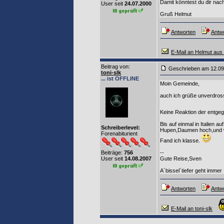
Damit könntest du dir na
User seit
24.07.2000
Gruß Helmut
Antworten
Antwo
E-Mail an Helmut aus
Beitrag von
:
Geschrieben am 12.0
toni-slk
... ist OFFLINE
Moin Gemeinde,
auch ich grüße unverdross
Keine Reaktion der ent
Bis auf einmal in Italien 
Schreiberlevel:
Hupen,Daumen hoch,und we
Forenabiturient
Fand ich klasse.
Beiträge:
756
--
User seit
14.08.2007
Gute Reise,Sven
A´bissel´tiefer geht immer
Antworten
Antwo
E-Mail an toni-slk