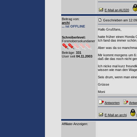
E-Mail an AU320
Beitrag von
:
Geschrieben am 12.0
archi
... ist OFFLINE
Hallo Grußfans,
hatte früher einen Honda 
Schreiberlevel:
Ich fand das immer schön
Forenobersekundaner
Aber was da so manchmal 
Beiträge:
331
Mir kommt morgens um 6:45
User seit
04.11.2003
daß die das noch nicht gesc
Ich nicke mal kurz freund
wissen wie man den Wagen
Seis drum, wenn man einen 
Grüsse
Moni
Antworten
Antwo
E-Mail an archi
Affiliate-Anzeigen: