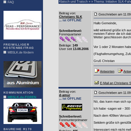
Klatsch und Tratsch » » Thema: Initiative SLK-Fa
FAQ
DIAS
Beitrag von
:
Geschrieben am 11.0
Christians SLK
... ist OFFLINE
Hallo Gemeinde,
wild winkend grüße ich au
Schreiberlevel:
meisten Fahrer die ich da
Forenquartaner
Wetter geschlossen durch
FREIWILLIGER
Beiträge:
149
Vor 1 oder 2 Monaten habe
KOSTENBEITRAG
User seit
13.08.2006
MBSLK.de fördern
(Flughafenumgehung, Zufa
ALFRA
Gruß Christian
Antworten
Antwo
E-Mail an Christians 
Beitrag von
:
KOMMUNIKATION
Geschrieben am 11.0
d-amur
MBSLK.de-FOREN
... ist OFFLINE
Nö, das kann man sich spa
Ich habe -sagen wir - 300
Nach dem 409ten Versuch h
Schreiberlevel:
Forenunterprimaner
Seitdem grüße ich genüßli
BAUREIHE R170
Interessiert mich nicht meh