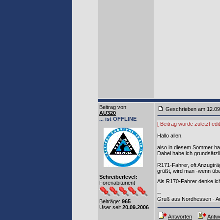
Beitrag von
:
Geschrieben am 12.0
AU320
... ist OFFLINE
[ Beitrag wurde zuletzt ed
Hallo allen,
also in diesem Sommer ha
Dabei habe ich grundsätzl
R171-Fahrer, oft Anzugträ
grüßt, wird man -wenn übe
Schreiberlevel:
Als R170-Fahrer denke ich
Forenabiturient
--
Gruß aus Nordhessen - A
Beiträge:
965
User seit
20.09.2006
Antworten
Antwo