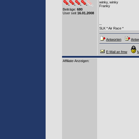
winky, winky
Franky
Beiträge:
680
User seit
16.01.2008
--
SLK * Air Race *
Antworten
Antwo
E-Mail an fmw
M
Affiliate-Anzeigen: