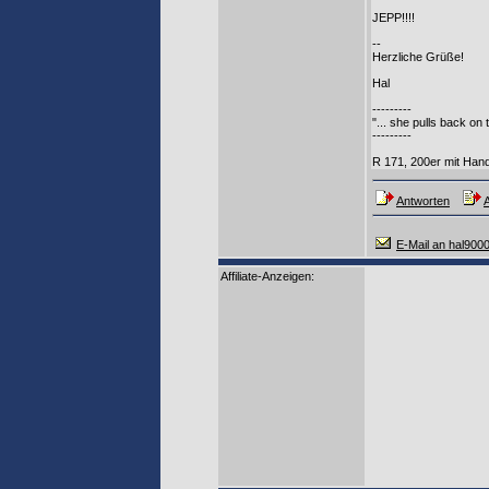
JEPP!!!!
--
Herzliche Grüße!
Hal
---------
"... she pulls back o
---------
R 171, 200er mit Hand
Antworten
A
E-Mail an hal900
Affiliate-Anzeigen: