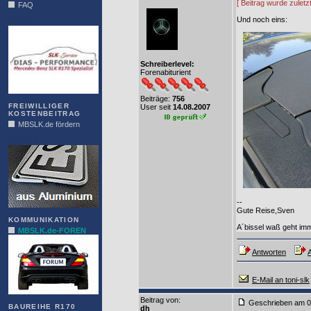
[ Beitrag wurde zuletz
FAQ
Und noch eins:
DIAS
Schreiberlevel:
Forenabiturient
Beiträge:
756
FREIWILLIGER
User seit
14.08.2007
KOSTENBEITRAG
MBSLK.de fördern
ALFRA
--
Gute Reise,Sven
KOMMUNIKATION
A´bissel waß geht im
MBSLK.de-FOREN
Antworten
A
E-Mail an toni-slk
Beitrag von
:
Geschrieben am 0
BAUREIHE R170
dh