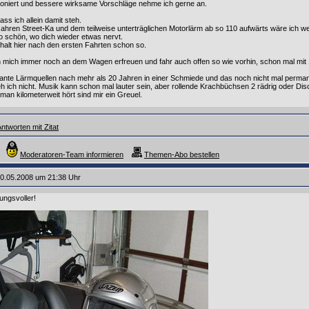
ioniert und bessere wirksame Vorschläge nehme ich gerne an.
ass ich allein damit steh.
ahren Street-Ka und dem teilweise unterträglichen Motorlärm ab so 110 aufwärts wäre ich wei
o schön, wo dich wieder etwas nervt.
halt hier nach den ersten Fahrten schon so.
h mich immer noch an dem Wagen erfreuen und fahr auch offen so wie vorhin, schon mal mi
ante Lärmquellen nach mehr als 20 Jahren in einer Schmiede und das noch nicht mal perman
h ich nicht. Musik kann schon mal lauter sein, aber rollende Krachbüchsen 2 rädrig oder Di
man kilometerweit hört sind mir ein Greuel.
ntworten mit Zitat
Moderatoren-Team informieren
Themen-Abo bestellen
0.05.2008 um 21:38 Uhr
ungsvoller!