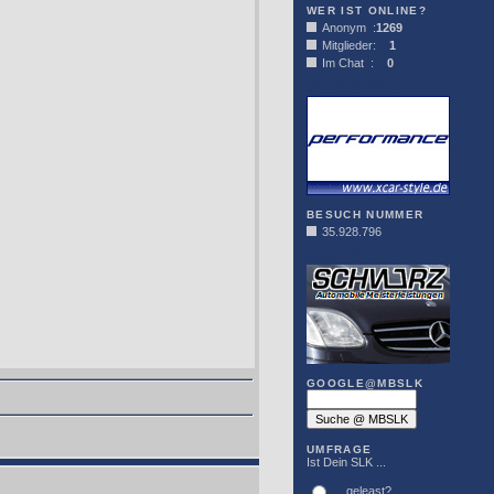
WER IST ONLINE?
Anonym :
1269
Mitglieder:
1
Im Chat :
0
XCAR-STYLE
BESUCH NUMMER
35.928.796
DER SCHWARZ
GOOGLE@MBSLK
UMFRAGE
Ist Dein SLK ...
... geleast?