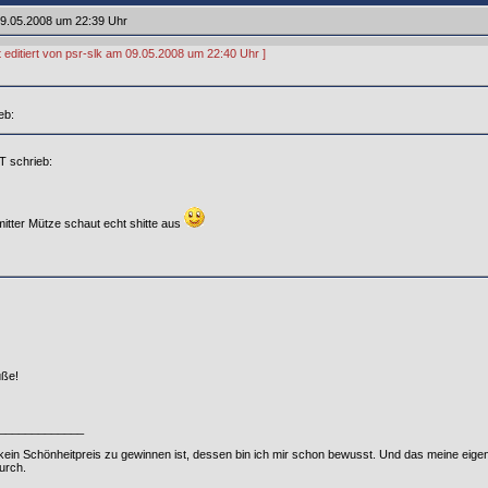
9.05.2008 um 22:39 Uhr
t editiert von psr-slk am 09.05.2008 um 22:40 Uhr ]
eb:
 schrieb:
itter Mütze schaut echt shitte aus
üße!
_____________
t kein Schönheitpreis zu gewinnen ist, dessen bin ich mir schon bewusst. Und das meine eigen
urch.