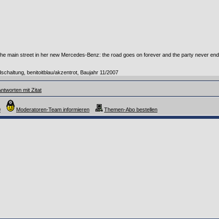
n the main street in her new Mercedes-Benz: the road goes on forever and the party never end
schaltung, benitoitblau/akzentrot, Baujahr 11/2007
ntworten mit Zitat
0
Moderatoren-Team informieren
Themen-Abo bestellen