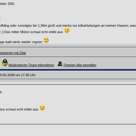
 über 200)
k
ffding oder sonstiges bin 1,90m groß und merke nur luftwirbelungen an meinen Haaren, was
;] Das mitter Mütze schaut echt shitte aus
tage bald wirds wieder regnen
ntworten mit Zitat
Moderatoren-Team informieren
Themen-Abo bestellen
9.05.2008 um 17:36 Uhr
b:
tze schaut echt shitte aus