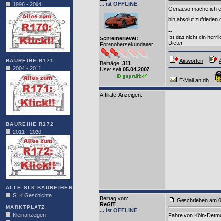
... ist OFFLINE
1996 - 2004
Genauso mache ich e
bin absolut zufrieden 
--
Ist das nicht ein herr
Schreiberlevel:
Dieter
Forenobersekundaner
BAUREIHE R171
Antworten
A
Beiträge:
311
2004 - 2011
User seit
05.04.2007
E-Mail an dh
Affiliate-Anzeigen:
BAUREIHE R172
2011 - 2020
ALLE SLK BAUREIHEN
SLK Geschichte
Beitrag von
:
Geschrieben am 0
ReGIT
MARKTPLATZ
... ist OFFLINE
Kleinanzeigen
Fahre von Köln-Detm