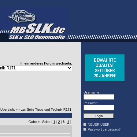
WINDSCHOTT
DESIGN
In ein anderes Forum wechseln:
Username
Passwort
-Übersicht
» »
zur Seite Tipps und Technik R171
Gehe zu Seite: (
1
|
2
|
3
|
4
)
NEUER USER
Passwort vergessen?