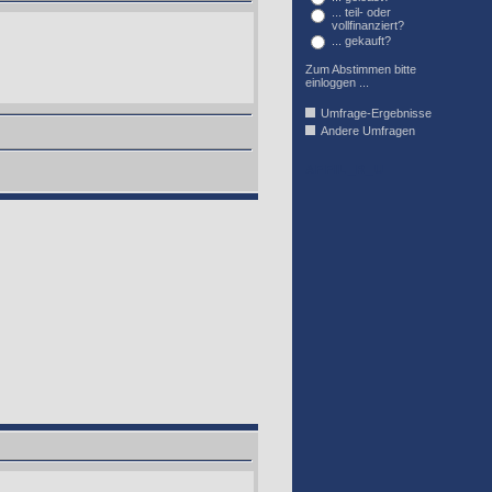
... teil- oder
vollfinanziert?
... gekauft?
Zum Abstimmen bitte
einloggen ...
Umfrage-Ergebnisse
Andere Umfragen
AFFIL_R_U