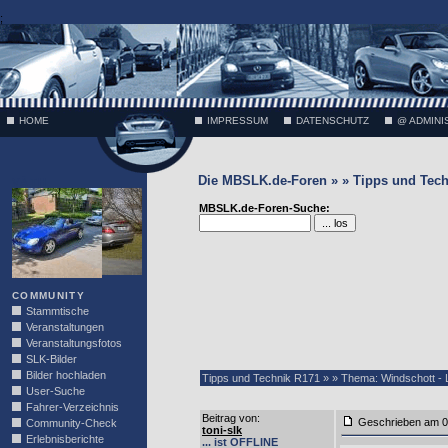
;
HOME
IMPRESSUM
DATENSCHUTZ
@ ADMINI
Die MBSLK.de-Foren » » Tipps und Tech
VÄTH
MBSLK.de-Foren-Suche:
COMMUNITY
Stammtische
Veranstaltungen
Veranstaltungsfotos
SLK-Bilder
Bilder hochladen
Tipps und Technik R171 » » Thema: Windschott - L
User-Suche
Fahrer-Verzeichnis
Beitrag von
:
Geschrieben am 0
Community-Check
toni-slk
Erlebnisberichte
... ist OFFLINE