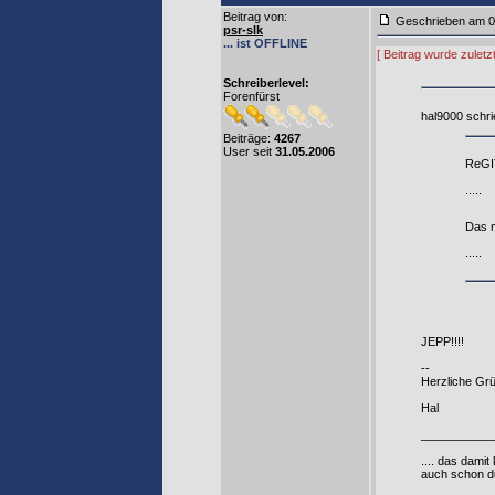
Beitrag von
:
Geschrieben am 0
psr-slk
... ist OFFLINE
[ Beitrag wurde zuletz
Schreiberlevel:
Forenfürst
hal9000 schri
Beiträge:
4267
User seit
31.05.2006
ReGIT
.....
Das m
.....
JEPP!!!!
--
Herzliche Gr
Hal
___________
.... das dami
auch schon d