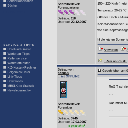
Sonderkonditionen
150 - 220 Kmh (meist
Schreiberlevel:
Bücher
Forenquartaner
Temperatur 20-29 °C
LINKBLOCK
Offenes Dach + Musi
Beiträge:
118
User seit
22.12.2007
Kein Windabweiser Sto
wie eine Kopfmassage 
hf die letzten Sonnen
SERVICE & TIPPS
Hotel und Gastro
Antworten
A
Werkstatt-Tipps
Reifenservice
E-Mail an ReGIT
Werkstattkosten
KfZ-Kosten-Rechner
Beitrag von
:
Geschrieben am 0
Felgenkalkulator
hal9000
... ist OFFLINE
Link-Tipps
Downloads
MBSLK.de-Statistik
ReGIT schrie
Newsletterarchiv
.....
Das mitter Mü
Schreiberlevel:
Forenritter
.....
Beiträge:
3745
User seit
17.03.2007