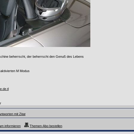
chine beherrscht, der beherrscht den Genuß des Lebens
 aktivierten M Modus
e.de.tl
r
ntworten mit Zitat
m informieren
Themen-Abo bestellen