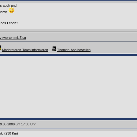
s auch und
damit.
liches Leben?
ntworten mit Zitat
Moderatoren-Team informieren
Themen-Abo bestellen
9.05.2008 um 17:03 Uhr
old (230 Km)