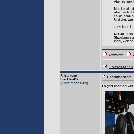
Aber es funkt
Mag ja sein, d
Aber nach 3 J
sei es noch s
Und dies war 
Jetzt kann ic
Nur auf konst
Stabsbüro ste
mehr, welche 
Antworten
A
E-Mail an psr-slk
Beitrag von
:
Geschrieben am 1
blackbird1x
(nicht mehr aktiv)
Es geht doch viel wirk