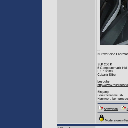
--
Nur wer eine Fahrmas
SLK 200 K
5 Gangautomatik inkl.
EZ: 10/2005
Cubanit Silber
besuche
http://www.rollerservic
Eingang
Benutzername: slk
Kennwort: kompresso
Antworten
A
Moderatoren-Tea