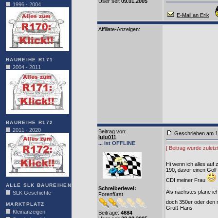
User seit
09.01.2005
1996 - 2004
E-Mail an Erik
Affiliate-Anzeigen:
BAUREIHE R171
2004 - 2011
BAUREIHE R172
2011 - 2020
Beitrag von
:
Geschrieben am 1
lulu011
... ist OFFLINE
[ Beitrag wurde zuletz
Hi wenn ich alles auf
190, davor einen Golf 
CDI meiner Frau
ALLE SLK BAUREIHEN
Schreiberlevel:
Als nächstes plane ic
SLK Geschichte
Forenfürst
doch 350er oder den n
MARKTPLATZ
Gruß Hans
Kleinanzeigen
Beiträge:
4684