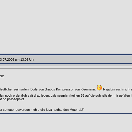
3.07.2006 um 13:03 Uhr
eb:
deutlicher sein sollen. Body von Brabus Kompressor von Kleemann.
Naja bin auch nicht 
len noch ordentlich saft drauflegen, gab naemlich keinen 55 auf die schnelle der mir gefallen 
st ne philosophie!
t so teuer geworden - ich stelle jetzt nachts den Motor ab!"