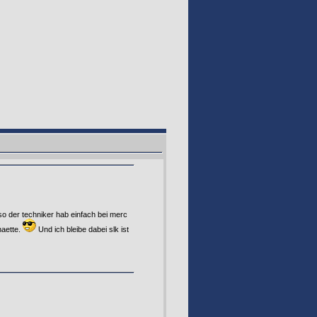
so der techniker hab einfach bei merc
haette.
Und ich bleibe dabei slk ist