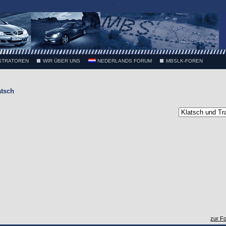
.
STRATOREN
WIR ÜBER UNS
NEDERLANDS FORUM
MBSLK-FOREN
atsch
zur F