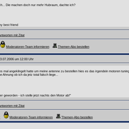
uch... Die machen doch nur mehr Hubraum, dachte ich?
my best friend
ntworten mit Zitat
Moderatoren-Team informieren
Themen-Abo bestellen
3.07.2006 um 12:00 Uhr
es mal angeklingelt hatte um meine antenne zu bestellen hies es das irgendein motoren tuning
e Ahnung ob ich da jetz total falsch liege...
er geworden - ich stelle jetzt nachts den Motor ab!"
ntworten mit Zitat
r
Moderatoren-Team informieren
Themen-Abo bestellen