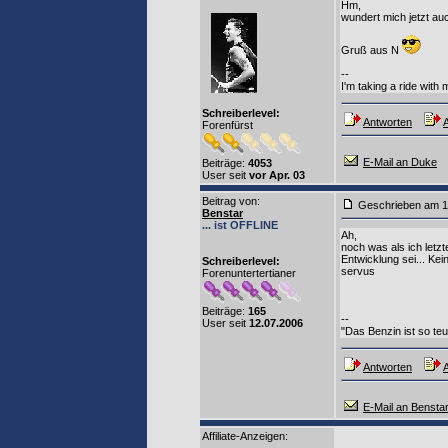
Hm,
wundert mich jetzt a
Gruß aus N
--
I'm taking a ride with 
Schreiberlevel:
Antworten
A
Forenfürst
E-Mail an Duke
Beiträge:
4053
User seit
vor Apr. 03
Beitrag von
:
Geschrieben am 1
Benstar
... ist OFFLINE
Ah,
noch was als ich letzt
Entwicklung sei... Kein
Schreiberlevel:
servus
Forenuntertertianer
Beiträge:
165
--
User seit
12.07.2006
"Das Benzin ist so teu
Antworten
A
E-Mail an Bensta
Affiliate-Anzeigen: