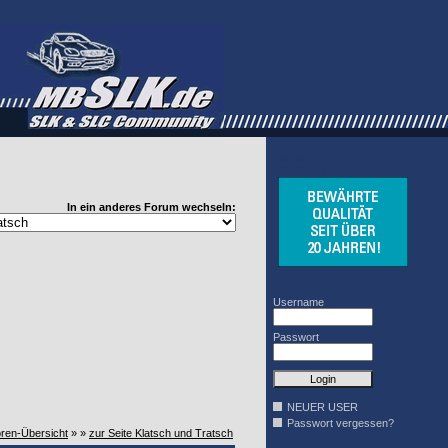
WINDSCHOTT
DESIGN
In ein anderes Forum wechseln:
Username
Passwort
NEUER USER
Passwort vergessen?
oren-Übersicht
» »
zur Seite Klatsch und Tratsch