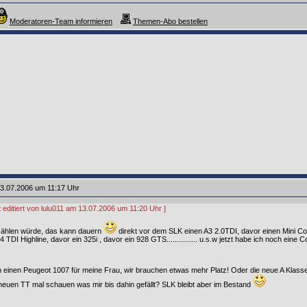
Moderatoren-Team informieren
Themen-Abo bestellen
3.07.2006 um 11:17 Uhr
t editiert von lulu011 am 13.07.2006 um 11:20 Uhr ]
 zählen würde, das kann dauern
direkt vor dem SLK einen A3 2.0TDI, davor einen Mini Coo
4 TDI Highline, davor ein 325i , davor ein 928 GTS............... u.s.w jetzt habe ich noch eine
h einen Peugeot 1007 für meine Frau, wir brauchen etwas mehr Platz! Oder die neue A Klass
euen TT mal schauen was mir bis dahin gefällt? SLK bleibt aber im Bestand