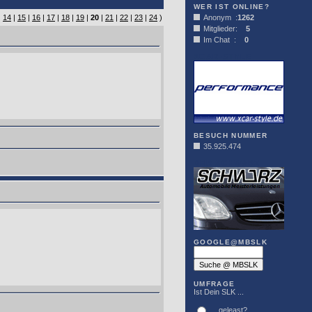
WER IST ONLINE?
|
14
|
15
|
16
|
17
|
18
|
19
|
20
|
21
|
22
|
23
|
24
)
Anonym :
1262
Mitglieder:
5
Im Chat :
0
XCAR-STYLE
BESUCH NUMMER
35.925.474
DER SCHWARZ
GOOGLE@MBSLK
UMFRAGE
Ist Dein SLK ...
... geleast?