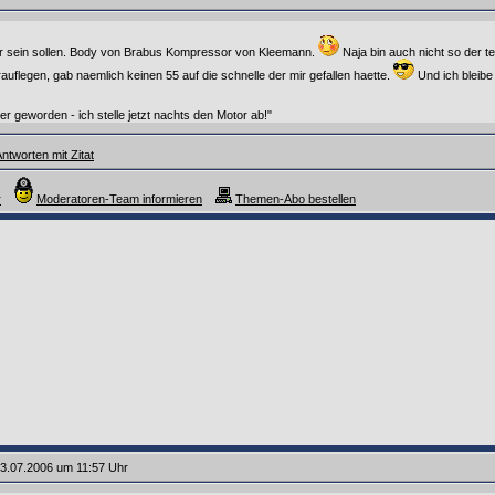
her sein sollen. Body von Brabus Kompressor von Kleemann.
Naja bin auch nicht so der t
rauflegen, gab naemlich keinen 55 auf die schnelle der mir gefallen haette.
Und ich bleibe 
er geworden - ich stelle jetzt nachts den Motor ab!"
ntworten mit Zitat
r
Moderatoren-Team informieren
Themen-Abo bestellen
3.07.2006 um 11:57 Uhr