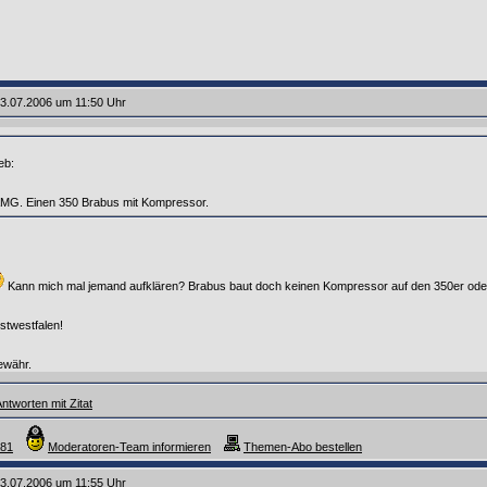
3.07.2006 um 11:50 Uhr
eb:
 AMG. Einen 350 Brabus mit Kompressor.
Kann mich mal jemand aufklären? Brabus baut doch keinen Kompressor auf den 350er od
twestfalen!
ewähr.
ntworten mit Zitat
a81
Moderatoren-Team informieren
Themen-Abo bestellen
3.07.2006 um 11:55 Uhr