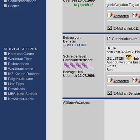
User seit
28.08.2005
Sonderkonditionen
--
genieße jeden Tag so a
Bücher
LINKBLOCK
Antworten
A
E-Mail an lulu011
Beitrag von
:
Geschrieben am 1
Benstar
... ist OFFLINE
Hi Erik,
SERVICE & TIPPS
nein kein 32 AMG. Ein
Hotel und Gastro
Schreiberlevel:
GEILSTE!!!!
Hab e
Werkstatt-Tipps
Forenuntertertianer
Aber du wirst mir bes
Reifenservice
Gruss,
Werkstattkosten
Ben
Beiträge:
165
KfZ-Kosten-Rechner
User seit
12.07.2006
Felgenkalkulator
Antworten
A
Link-Tipps
Downloads
E-Mail an Bensta
MBSLK.de-Statistik
Newsletterarchiv
Affiliate-Anzeigen: