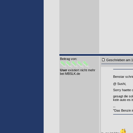
Beitrag von
:
Geschrieben am 1
User
existiert nicht mehr
bei MBSLK.de
Benstar schri
@ Sushi,
Sorry haette 
gesagt die sol
kein auto es i
--
"Das Benzin is