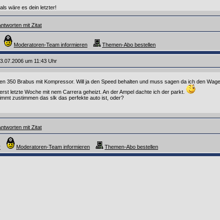
ls wäre es dein letzter!
ntworten mit Zitat
Moderatoren-Team informieren
Themen-Abo bestellen
3.07.2006 um 11:43 Uhr
en 350 Brabus mit Kompressor. Will ja den Speed behalten und muss sagen da ich den Wagen 
rst letzte Woche mit nem Carrera geheizt. An der Ampel dachte ich der parkt.
timmt zustimmen das slk das perfekte auto ist, oder?
ntworten mit Zitat
r
Moderatoren-Team informieren
Themen-Abo bestellen