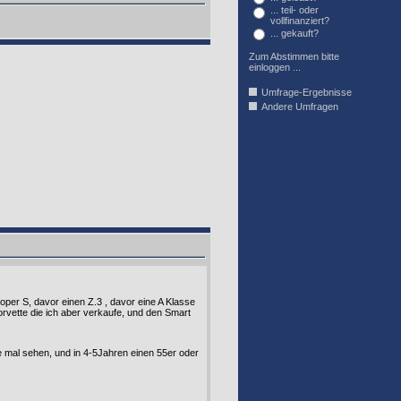
... teil- oder
vollfinanziert?
... gekauft?
Zum Abstimmen bitte
einloggen ...
Umfrage-Ergebnisse
Andere Umfragen
AFFIL_R_U
per S, davor einen Z.3 , davor eine A Klasse
 Corvette die ich aber verkaufe, und den Smart
e mal sehen, und in 4-5Jahren einen 55er oder