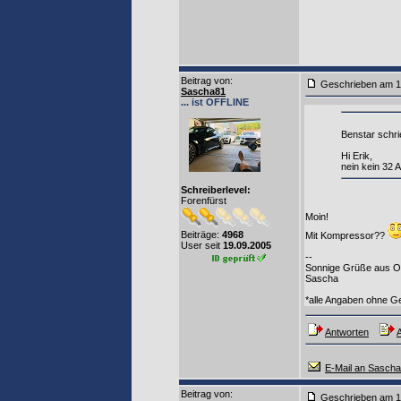
Beitrag von
:
Geschrieben am 1
Sascha81
... ist OFFLINE
Benstar schri
Hi Erik,
nein kein 32
Schreiberlevel:
Forenfürst
Moin!
Beiträge:
4968
Mit Kompressor??
User seit
19.09.2005
--
Sonnige Grüße aus Os
Sascha
*alle Angaben ohne G
Antworten
A
E-Mail an Sasch
Beitrag von
:
Geschrieben am 1