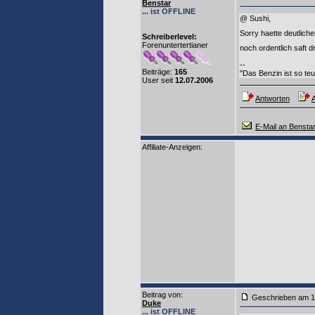
Benstar
... ist OFFLINE
@ Sushi,
Sorry haette deutlic
Schreiberlevel:
Forenuntertertianer
noch ordentlich saft d
--
Beiträge:
165
"Das Benzin ist so teu
User seit
12.07.2006
Antworten
A
E-Mail an Bensta
Affiliate-Anzeigen:
Beitrag von
:
Geschrieben am 1
Duke
... ist OFFLINE