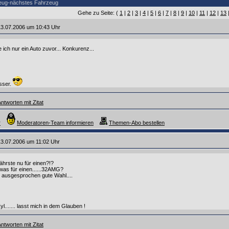
zeug-nächstes Fahrzeug
Gehe zu Seite: (
1
|
2
|
3
|
4
|
5
|
6
|
7
|
8
|
9
|
10
|
11
|
12
|
13
13.07.2006 um 10:43 Uhr
e ich nur ein Auto zuvor... Konkurenz...
sser.
ntworten mit Zitat
r
Moderatoren-Team informieren
Themen-Abo bestellen
3.07.2006 um 11:02 Uhr
ährste nu für einen?!?
was für einen......32AMG?
 ausgesprochen gute Wahl....
....... lasst mich in dem Glauben !
ntworten mit Zitat