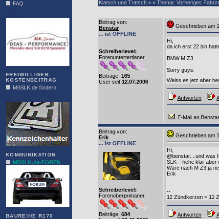
Klatsch und Tratsch » » Thema: Vorheriges Fahr
FAQ
DIAS
Beitrag von
:
Geschrieben am 
Benstar
... ist OFFLINE
Hi,
da ich erst 22 bin hatt
Schreiberlevel:
Forenuntertertianer
BMW M Z3
Sorry guys.
FREIWILLIGER
Beiträge:
165
KOSTENBEITRAG
Weiss es jetz aber be
User seit
12.07.2006
MBSLK.de fördern
Antworten
A
ALFRA
E-Mail an Bensta
Beitrag von
:
Geschrieben am 1
Erik
... ist OFFLINE
Hi,
KOMMUNIKATION
@benstar....und was f
SLK---hehe klar aber 
MBSLK.de-FOREN
Wäre nach M Z3 ja ne
Erik
Schreiberlevel:
--
Forenoberprimaner
12 Zündkerzen = 12 Zyl
Beiträge:
684
Antworten
A
BAUREIHE R170