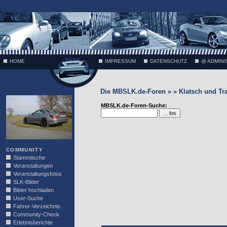
;
HOME
IMPRESSUM
DATENSCHUTZ
@ ADMINI
Die MBSLK.de-Foren » » Klatsch und Tr
VÄTH
MBSLK.de-Foren-Suche:
COMMUNITY
Stammtische
Veranstaltungen
Veranstaltungsfotos
SLK-Bilder
Bilder hochladen
User-Suche
Fahrer-Verzeichnis
Community-Check
Erlebnisberichte