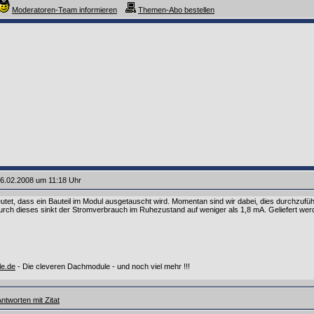
Moderatoren-Team informieren
Themen-Abo bestellen
6.02.2008 um 11:18 Uhr
et, dass ein Bauteil im Modul ausgetauscht wird. Momentan sind wir dabei, dies durchzufü
 Durch dieses sinkt der Stromverbrauch im Ruhezustand auf weniger als 1,8 mA. Geliefert we
le.de
- Die cleveren Dachmodule - und noch viel mehr !!!
ntworten mit Zitat