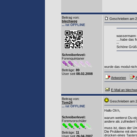
Beitrag von
:
Geschrieben am 2
blechweg
... ist OFFLINE
wassermann s
....habe das M
--
Schöne Grüße..
Schreiberlevel:
Forenquintaner
wurde das modul nich
Beiträge:
89
User seit
08.02.2008
Antworten
A
E-Mail an blechw
Beitrag von
:
Geschrieben am 
Tom24
... ist OFFLINE
Hallo Oli h,
Schreiberlevel:
warum wetterst Du eig
Forenvorschüler
andere als zufrieden
muss ist, dass der U
Die Probleme mit dem
Beiträge:
11
drücken eines Tasters
User seit
26.04.2007