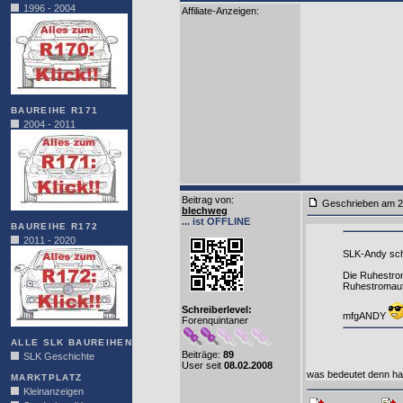
1996 - 2004
Affiliate-Anzeigen:
BAUREIHE R171
2004 - 2011
Beitrag von
:
Geschrieben am 2
blechweg
... ist OFFLINE
BAUREIHE R172
2011 - 2020
SLK-Andy sch
Die Ruhestrom
Ruhestromauf
Schreiberlevel:
mfgANDY
Forenquintaner
ALLE SLK BAUREIHEN
Beiträge:
89
SLK Geschichte
User seit
08.02.2008
was bedeutet denn ha
MARKTPLATZ
Kleinanzeigen