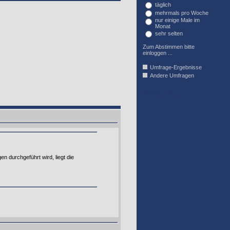
täglich
mehrmals pro Woche
nur einige Male im
Monat
sehr selten
Zum Abstimmen bitte
einloggen ...
Umfrage-Ergebnisse
Andere Umfragen
AFFIL_R_U
 durchgeführt wird, liegt die