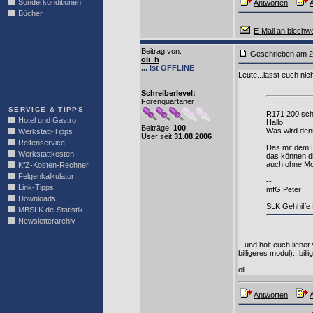
Sonderkonditionen
Antworten
A
Bücher
LINKBLOCK
E-Mail an blechw
Beitrag von
:
Geschrieben am 2
oli_h
... ist OFFLINE
Leute...lasst euch nic
Schreiberlevel:
Forenquartaner
SERVICE & TIPPS
R171 200 sch
Hotel und Gastro
Hallo
Beiträge:
100
Was wird denn
Werkstatt-Tipps
User seit
31.08.2006
Reifenservice
Das mit dem L
Werkstattkosten
das können d
auch ohne Mo
KfZ-Kosten-Rechner
Felgenkalkulator
--
Link-Tipps
mfG Peter
Downloads
SLK Gehhilfe 
MBSLK.de-Statistik
Newsletterarchiv
...und holt euch liebe
billigeres modul)...bill
oli
Antworten
A