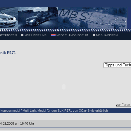
.
STRATOREN
WIR ÜBER UNS
NEDERLANDS FORUM
MBSLK-FOREN
nik R171
zur Foren
teuermodul / Multi Light Modul für den SLK R171 von XCar-Style erhältlich
4.02.2008 um 16:40 Uhr