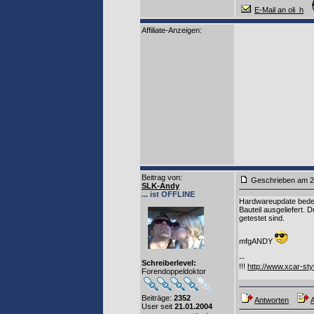
E-Mail an oli_h
Affiliate-Anzeigen:
Beitrag von
:
Geschrieben am 2
SLK-Andy
... ist OFFLINE
Hardwareupdate bedeut
Bauteil ausgeliefert.
getestet sind.
mfgANDY
--
Schreiberlevel:
!!!
http://www.xcar-sty
Forendoppeldoktor
Beiträge:
2352
Antworten
A
User seit
21.01.2004