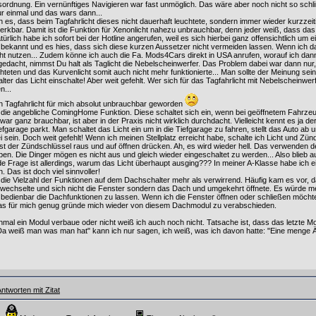
sordnung. Ein vernünftiges Navigieren war fast unmöglich. Das wäre aber noch nicht so sch
ur einmal und das wars dann...
ch es, dass beim Tagfahrlicht dieses nicht dauerhaft leuchtete, sondern immer wieder kurzze
rkbar. Damit ist die Funktion für Xenonlicht nahezu unbrauchbar, denn jeder weiß, dass das
atürlich habe ich sofort bei der Hotline angerufen, weil es sich hierbei ganz offensichtlich um e
bekannt und es hies, dass sich diese kurzen Aussetzer nicht vermeiden lassen. Wenn ich dami
cht nutzen... Zudem könne ich auch die Fa. Mods4Cars direkt in USA anrufen, worauf ich dan
 gedacht, nimmst Du halt als Taglicht die Nebelscheinwerfer. Das Problem dabei war dann nu
teten und das Kurvenlicht somit auch nicht mehr funktionierte... Man sollte der Meinung sein
ter das Licht einschalte! Aber weit gefehlt. Wer sich für das Tagfahrlicht mit Nebelscheinwer
n...
n Tagfahrlicht für mich absolut unbrauchbar geworden
die angebliche ComingHome Funktion. Diese schaltet sich ein, wenn bei geöffnetem Fahrzeu
zwar ganz brauchbar, ist aber in der Praxis nicht wirklich durchdacht. Vielleicht kennt es ja 
efgarage parkt. Man schaltet das Licht ein um in die Tiefgarage zu fahren, stellt das Auto ab u
sein. Doch weit gefehlt! Wenn ich meinen Stellplatz erreicht habe, schalte ich Licht und Zü
st der Zündschlüssel raus und auf öffnen drücken. Ah, es wird wieder hell. Das verwenden der
en. Die Dinger mögen es nicht aus und gleich wieder eingeschaltet zu werden... Also blieb a
de Frage ist allerdings, warum das Licht überhaupt ausging??? In meiner A-Klasse habe ich ei
. Das ist doch viel sinnvoller!
 die Vielzahl der Funktionen auf dem Dachschalter mehr als verwirrend. Häufig kam es vor, d
rwechselte und sich nicht die Fenster sondern das Dach und umgekehrt öffnete. Es würde
 bedienbar die Dachfunktionen zu lassen. Wenn ich die Fenster öffnen oder schließen möchte g
 das für mich genug gründe mich wieder von diesem Dachmodul zu verabschieden.
mal ein Modul verbaue oder nicht weiß ich auch noch nicht. Tatsache ist, dass das letzte Mo
"Da weiß man was man hat" kann ich nur sagen, ich weiß, was ich davon hatte: "Eine menge 
ntworten mit Zitat