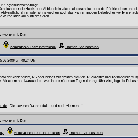
ur "Tagfahrlichtschaltung".
Schaltung nur die Neblis oder Abblendlicht alleine eingeschaltet ohne die Rückleuchten und 
it Abblendlicht fahren oder ist inzwischen auch das Fahren mit den Nebelscheinwerfern erlaub
 würde mich auch interessieren.
ntworten mit Zitat
Moderatoren-Team informieren
Themen-Abo bestellen
5.02.2008 um 09:24 Uhr
 entweder Abblendlicht, NS oder beides zusammen aktiviert. Rücklichter und Tachobeleuchtun
A. Mit einem hardwareupdate, was in den nächsten Tagen durchgeführt wird, liegt die Ruhe
le.de
- Die cleveren Dachmodule - und noch viel mehr !!!
ntworten mit Zitat
ndy
Moderatoren-Team informieren
Themen-Abo bestellen