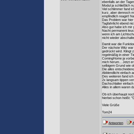
ebenfalls an der Tage
Modul ja schließlich n
Viel schlimmer fand i
kurz, aber dennoch me
empfindlich reagirt! N
Das Problem war hier 
Tagfahrlicht ebend ni
Also gut habe ich mir
Nacht permanent leuch
wenn ich am Lichtschal
nicht wieder abschalte
Damit war die Funktio
Der nächste Witz war 
gedrückt wird. Klingt 
regelmäßig in einer Ti
ComingHome ja vorbei 
mich herum... Jetzt er
selbigem Grund wie ob
Die alles entscheiden
Abblendlicht einfach an
Des weiteren fand ich
2x langsam tippen ve
Dachschlalter einfach
Alles in allem waren
Ob ich überhaupt noch
hierbei schon heißt: 
Viele Grüße
Tom24
Antworten
A