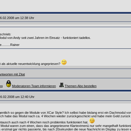
6.02.2008 um 12:38 Uhr
chrieb:
odul von Andy seit zwei Jahren im Einsatz - funktioniert tadellos.
........Rainer
t als aktuelle neuentwicklung angepriesen?
ntworten mit Zitat
eg
Moderatoren-Team informieren
Themen-Abo bestellen
26.02.2008 um 12:40 Uhr
entlich so gegen die Module von XCar Style? Ich selbst habe bislang erst ein Dachmodul v
! Ich habe das Modul nach ca. 4 Wochen wieder zurückgeschickt und habe mein Geld zurück
mtausch auch nach 4 Wochen noch problemlos funktioniert hat.
 Modul waren zum einen, dass das angepriesene Klartextmenü nur sehr mangelhaft funktion
 erstmal gar nichts passierte, bis nach 20sekunden die neue Nachricht im Display zu lesen