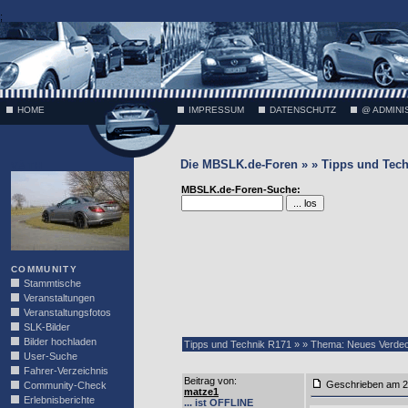
;
HOME
IMPRESSUM
DATENSCHUTZ
@ ADMINI
Die MBSLK.de-Foren » » Tipps und Tech
VÄTH
MBSLK.de-Foren-Suche:
COMMUNITY
Stammtische
Veranstaltungen
Veranstaltungsfotos
SLK-Bilder
Bilder hochladen
Tipps und Technik R171 » » Thema: Neues Verdecks
User-Suche
Fahrer-Verzeichnis
Beitrag von
:
Geschrieben am 2
Community-Check
matze1
Erlebnisberichte
... ist OFFLINE