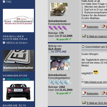
Hallo Andy et all,
FAQ
Ich hätte eine Frage z
1. Werden bei dieser 
DIAS
2. Darf ich in D nur m
3. Ruhestromaufnahme
Danke für die Antwort
Grüße Matthias
Schreiberlevel:
Forenuntertertianer
Antworten
A
Beiträge:
179
User seit
17.12.2005
E-Mail an matze1
FREIWILLIGER
KOSTENBEITRAG
MBSLK.de fördern
Beitrag von
:
Geschrieben am 2
ALFRA
SLK-Andy
... ist OFFLINE
Guten Morgen.
Als Tagfahrlicht wird
derzeit bei etwa 10 m
Modul.
mfgANDY
Schreiberlevel:
KOMMUNIKATION
Forendoppeldoktor
--
MBSLK.de-FOREN
!!!
http://www.xcar-sty
Beiträge:
2352
User seit
21.01.2004
Antworten
A
E-Mail an SLK-A
BAUREIHE R170