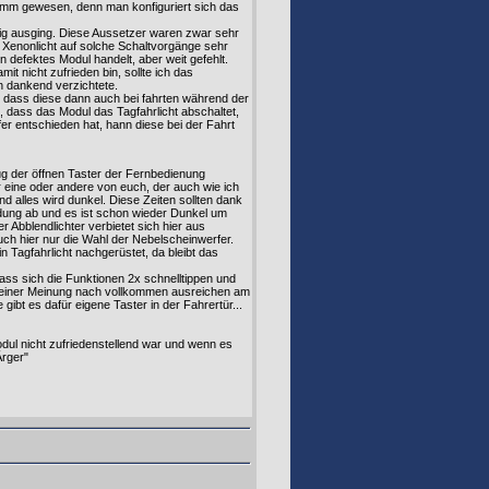
limm gewesen, denn man konfiguriert sich das
itig ausging. Diese Aussetzer waren zwar sehr
 Xenonlicht auf solche Schaltvorgänge sehr
in defektes Modul handelt, aber weit gefehlt.
t nicht zufrieden bin, sollte ich das
n dankend verzichtete.
r, dass diese dann auch bei fahrten während der
, dass das Modul das Tagfahrlicht abschaltet,
fer entschieden hat, hann diese bei der Fahrt
g der öffnen Taster der Fernbedienung
der eine oder andere von euch, der auch wie ich
nd alles wird dunkel. Diese Zeiten sollten dank
ndung ab und es ist schon wieder Dunkel um
 Abblendlichter verbietet sich hier aus
uch hier nur die Wahl der Nebelscheinwerfer.
n Tagfahrlicht nachgerüstet, da bleibt das
ass sich die Funktionen 2x schnelltippen und
 meiner Meinung nach vollkommen ausreichen am
ibt es dafür eigene Taster in der Fahrertür...
dul nicht zufriedenstellend war und wenn es
Ärger"