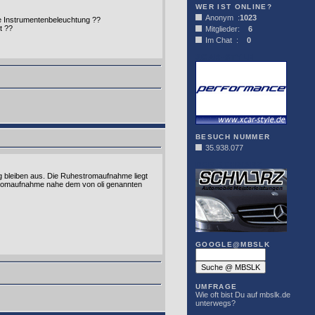
WER IST ONLINE?
Anonym :
1023
die Instrumentenbeleuchtung ??
t ??
Mitglieder:
6
Im Chat :
0
XCAR-STYLE
BESUCH NUMMER
35.938.077
DER SCHWARZ
g bleiben aus. Die Ruhestromaufnahme liegt
stromaufnahme nahe dem von oli genannten
GOOGLE@MBSLK
UMFRAGE
Wie oft bist Du auf mbslk.de
unterwegs?