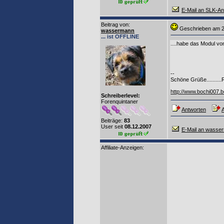
E-Mail an SLK-A
Beitrag von
:
Geschrieben am 2
wassermann
... ist OFFLINE
....habe das Modul von
--
Schöne Grüße..........
http://www.bochi007.
Schreiberlevel:
Forenquintaner
Antworten
A
Beiträge:
83
User seit
08.12.2007
E-Mail an wasse
Affiliate-Anzeigen: