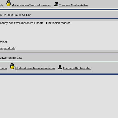
ndy
Moderatoren-Team informieren
Themen-Abo bestellen
6.02.2008 um 11:51 Uhr
 Andy seit zwei Jahren im Einsatz - funktioniert tadellos.
Rainer
beepworld.de
ntworten mit Zitat
rmann
Moderatoren-Team informieren
Themen-Abo bestellen