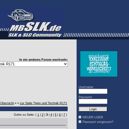
WINDSCHOTT
DESIGN
In ein anderes Forum wechseln:
Username
Passwort
-Übersicht
» »
zur Seite Tipps und Technik R171
Gehe zu Seite: (
1
|
2
|
3
|
4
|
5
|
6
|
7
)
NEUER USER
Passwort vergessen?