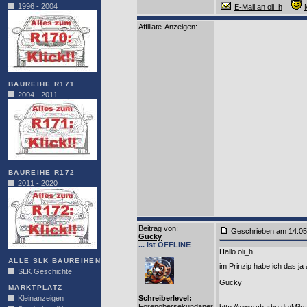
1996 - 2004
E-Mail an oli_h
Affiliate-Anzeigen:
BAUREIHE R171
2004 - 2011
BAUREIHE R172
2011 - 2020
Beitrag von
:
Geschrieben am 14.0
Gucky
... ist OFFLINE
Hallo oli_h
ALLE SLK BAUREIHEN
im Prinzip habe ich das ja
SLK Geschichte
Gucky
MARKTPLATZ
Kleinanzeigen
Schreiberlevel:
--
Forenobersekundaner