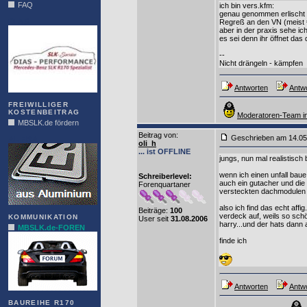
FAQ
ich bin vers.kfm:
genau genommen erlischt di
DIAS
Regreß an den VN (meist 
aber in der praxis sehe ic
es sei denn ihr öffnet das 
--
Nicht drängeln - kämpfen
Antworten
Antwo
FREIWILLIGER
KOSTENBEITRAG
Moderatoren-Team in
MBSLK.de fördern
Beitrag von
:
Geschrieben am 14.0
ALFRA
oli_h
... ist OFFLINE
jungs, nun mal realistisch 
wenn ich einen unfall ba
Schreiberlevel:
auch ein gutacher und di
Forenquartaner
versteckten dachmodulen 
also ich find das echt aff
Beiträge:
100
verdeck auf, weils so schö
KOMMUNIKATION
User seit
31.08.2006
harry...und der hats dann 
MBSLK.de-FOREN
finde ich
Antworten
Antwo
BAUREIHE R170