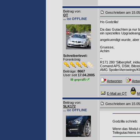
Beitrag von
:
Geschrieben am 15.0
QT
... ist OFFLINE
Ho Godzilla!
Da das Gutachten ja nur b
ein spezielles Upgradeang
angekuendigt wurde, aber
Gruesse,
Achim
Schreiberlevel:
--
Forenkönig
R171 280 'Silberpfeil', ir
Comand APS, DSM, Bilste
AMG Spoiler/Aerowings/KI
Beiträge:
8667
User seit
17.04.2005
Antworten
Antwo
E-Mail an QT
M
Beitrag von
:
Geschrieben am 15.0
SLK172
... ist OFFLINE
Godzilla schrieb:
Wenn das Modul or
Teilegutachtens im