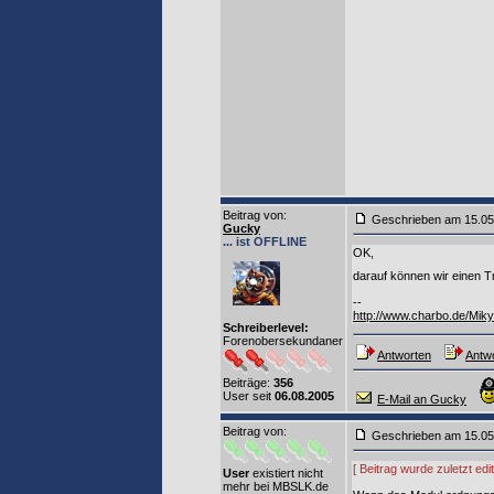
Beitrag von
:
Geschrieben am 15.0
Gucky
... ist OFFLINE
OK,
darauf können wir einen 
--
http://www.charbo.de/Miky
Schreiberlevel:
Forenobersekundaner
Antworten
Antwo
Beiträge:
356
User seit
06.08.2005
E-Mail an Gucky
Beitrag von
:
Geschrieben am 15.0
[ Beitrag wurde zuletzt ed
User
existiert nicht
mehr bei MBSLK.de