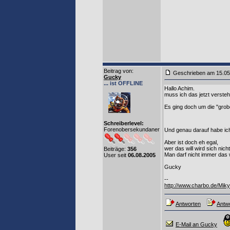
Beitrag von
:
Geschrieben am 15.0
Gucky
... ist OFFLINE
Hallo Achim.
muss ich das jetzt verste
Es ging doch um die "grob
Schreiberlevel:
Forenobersekundaner
Und genau darauf habe ic
Aber ist doch eh egal,
wer das will wird sich nic
Beiträge:
356
Man darf nicht immer das 
User seit
06.08.2005
Gucky
--
http://www.charbo.de/Miky
Antworten
Antwo
E-Mail an Gucky