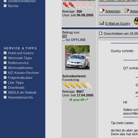
http://www.charbo.de/Miky
Sonderkonditionen
Bücher
Antworten
Antwo
Beiträge:
356
LINKBLOCK
User seit
06.08.2005
E-Mail an Gucky
Beitrag von
:
Geschrieben am 15.0
QT
... ist OFFLINE
SERVICE & TIPPS
Gucky schrieb:
Hotel und Gastro
Werkstatt-Tipps
Reifenservice
Werkstattkosten
QT schrie
KfZ-Kosten-Rechner
Schreiberlevel:
Felgenkalkulator
Forenkönig
Link-Tipps
S
Downloads
Beiträge:
8667
MBSLK.de-Statistik
e
User seit
17.04.2005
Newsletterarchiv
Hi!
Selbst sc
ausschlie
Tja mein Lieber,
da bist du aber g
Denn das hat nicht