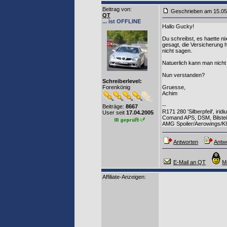
Beitrag von
:
Geschrieben am 15.0
QT
... ist OFFLINE
Hallo Gucky!
Du schreibst, es haette ni
gesagt, die Versicherung h
nicht sagen.
Natuerlich kann man nicht
Nun verstanden?
Schreiberlevel:
Forenkönig
Gruesse,
Achim
--
Beiträge:
8667
R171 280 'Silberpfeil', ir
User seit
17.04.2005
Comand APS, DSM, Bilste
AMG Spoiler/Aerowings/KI
Antworten
Antwo
E-Mail an QT
M
Affiliate-Anzeigen: