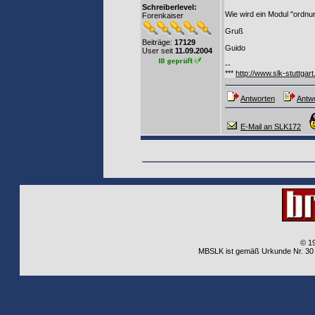
Schreiberlevel:
Wie wird ein Modul "ordn
Forenkaiser
Gruß
Beiträge:
17129
Guido
User seit
11.09.2004
--
***
http://www.slk-stuttgart
Antworten
Antwo
E-Mail an SLK172
© 1
MBSLK ist gemäß Urkunde Nr. 30