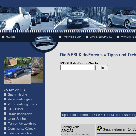
;
HOME
IMPRESSUM
DATENSCHUTZ
@ ADMINI
Die MBSLK.de-Foren » » Tipps und Tech
VÄTH
MBSLK.de-Foren-Suche:
COMMUNITY
Stammtische
Veranstaltungen
Veranstaltungsfotos
SLK-Bilder
Bilder hochladen
Tipps und Technik R171 » » Thema: Verbesserun
User-Suche
Fahrer-Verzeichnis
Beitrag von
:
Community-Check
Geschrieben am 14.0
AMGA1
Erlebnisberichte
(nicht mehr aktiv)