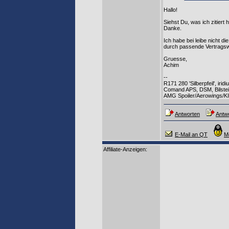
Hallo!
Siehst Du, was ich zitiert
Danke.
Ich habe bei leibe nicht d
durch passende Vertragsw
Gruesse,
Achim
--
R171 280 'Silberpfeil', ir
Comand APS, DSM, Bilste
AMG Spoiler/Aerowings/KI
Antworten
Antwo
E-Mail an QT
M
Affiliate-Anzeigen: