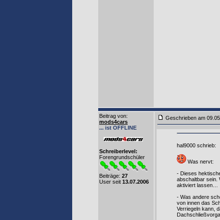
Beitrag von
:
Geschrieben am 09.0
mods4cars
... ist OFFLINE
hal9000 schrieb:
Schreiberlevel:
Forengrundschüler
Was nervt:
- Dieses hektisch
Beiträge:
27
abschaltbar sein.
User seit
13.07.2006
aktiviert lassen…
- Was andere scho
von innen das Schl
Verriegeln kann, d
Dachschließvorgan