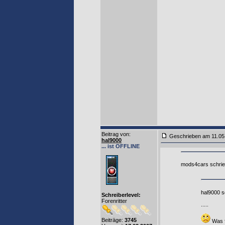
Beitrag von
:
Geschrieben am 11.0
hal9000
... ist OFFLINE
mods4cars schrie
hal9000 s
Schreiberlevel:
Forenritter
.....
Beiträge:
3745
Was f