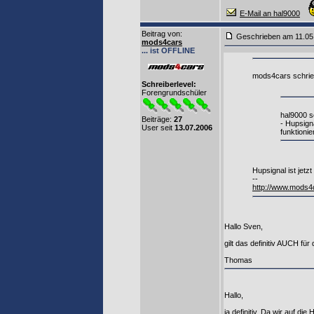
E-Mail an hal9000
Beitrag von
:
Geschrieben am 11.0
mods4cars
... ist OFFLINE
mods4cars schrie
Schreiberlevel:
Forengrundschüler
hal9000 s
Beiträge:
27
- Hupsign
User seit
13.07.2006
funktionier
Hupsignal ist jet
--
http://www.mods4
Hallo Sven,
gilt das definitiv AUCH f
Thomas
Hallo,
ja definitiv. Da wir auf di