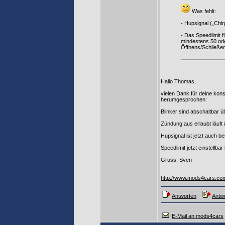
Was fehlt:
- Hupsignal („Chi
- Das Speedlimit 
mindestens 50 od
Öffnens/Schließe
Hallo Thomas,
vielen Dank für deine kons
herumgesprochen:
Blinker sind abschaltbar ü
Zündung aus erlaubt läuft
Hupsignal ist jetzt auch 
Speedlimit jetzt einstellba
Gruss, Sven
--
http://www.mods4cars.co
Antworten
Antwo
E-Mail an mods4cars