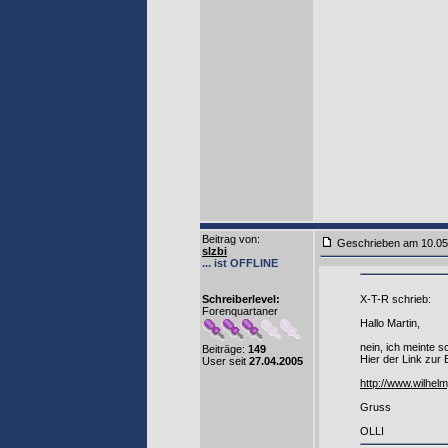
Beitrag von
:
Geschrieben am 10.0
slzbi
... ist OFFLINE
Schreiberlevel:
X-T-R schrieb:
Forenquartaner
Hallo Martin,
nein, ich meinte 
Beiträge:
149
Hier der Link zur
User seit
27.04.2005
http://www.wilhe
Gruss
OLLI