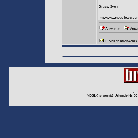
Gruss, Sven
--
http://www.mods4cars.co
Antworten
Antwo
E-Mail an mods4cars
© 1
MBSLK ist gemäß Urkunde Nr. 30