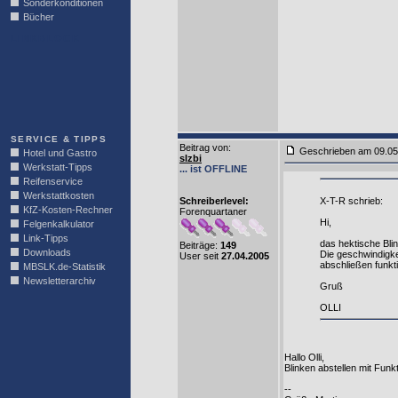
Sonderkonditionen
Bücher
LINKBLOCK
SERVICE & TIPPS
Beitrag von
:
Geschrieben am 09.0
Hotel und Gastro
slzbi
Werkstatt-Tipps
... ist OFFLINE
Reifenservice
Werkstattkosten
Schreiberlevel:
X-T-R schrieb:
KfZ-Kosten-Rechner
Forenquartaner
Hi,
Felgenkalkulator
Link-Tipps
das hektische Blin
Beiträge:
149
Downloads
Die geschwindigke
User seit
27.04.2005
abschließen funkt
MBSLK.de-Statistik
Newsletterarchiv
Gruß
OLLI
Hallo Olli,
Blinken abstellen mit Fun
--