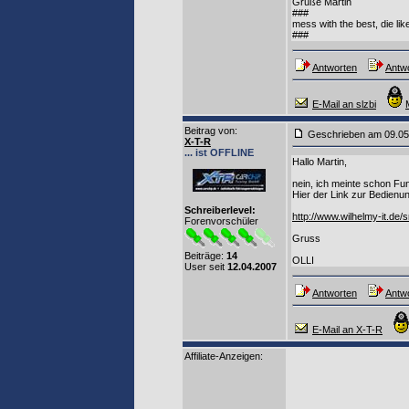
Grüße Martin
###
mess with the best, die like
###
Antworten
Antwo
E-Mail an slzbi
Beitrag von
:
Geschrieben am 09.0
X-T-R
... ist OFFLINE
Hallo Martin,
nein, ich meinte schon Fu
Hier der Link zur Bedienun
Schreiberlevel:
http://www.wilhelmy-it.d
Forenvorschüler
Gruss
Beiträge:
14
OLLI
User seit
12.04.2007
Antworten
Antwo
E-Mail an X-T-R
Affiliate-Anzeigen: