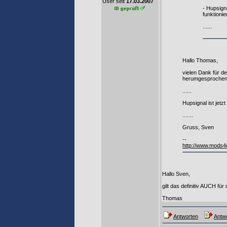
User seit
17.03.2007
- Hupsign
funktionier
......
Hallo Thomas,
vielen Dank für d
herumgesprochen
......
Hupsignal ist jet
.......
Gruss, Sven
--
http://www.mods4
Hallo Sven,
gilt das definitiv AUCH f
Thomas
Antworten
Antwo