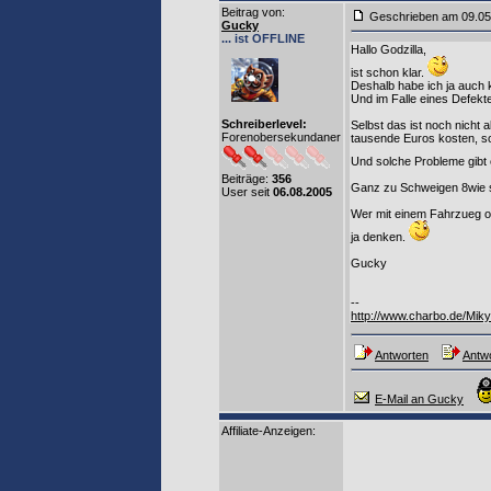
Beitrag von
:
Geschrieben am 09.0
Gucky
... ist OFFLINE
Hallo Godzilla,
ist schon klar.
Deshalb habe ich ja auch k
Und im Falle eines Defekte
Schreiberlevel:
Selbst das ist noch nicht 
Forenobersekundaner
tausende Euros kosten, so
Und solche Probleme gibt 
Beiträge:
356
Ganz zu Schweigen 8wie sc
User seit
06.08.2005
Wer mit einem Fahrzueg ohn
ja denken.
Gucky
--
http://www.charbo.de/Miky
Antworten
Antwo
E-Mail an Gucky
Affiliate-Anzeigen: