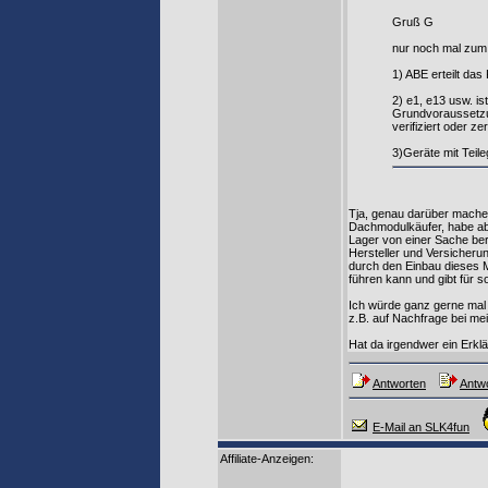
Gruß G
nur noch mal zum 
1) ABE erteilt da
2) e1, e13 usw. i
Grundvoraussetzung
verifiziert oder zert
3)Geräte mit Teil
Tja, genau darüber mache 
Dachmodulkäufer, habe ab
Lager von einer Sache beri
Hersteller und Versicheru
durch den Einbau dieses Mo
führen kann und gibt für s
Ich würde ganz gerne mal
z.B. auf Nachfrage bei me
Hat da irgendwer ein Erkl
Antworten
Antwo
E-Mail an SLK4fun
Affiliate-Anzeigen: