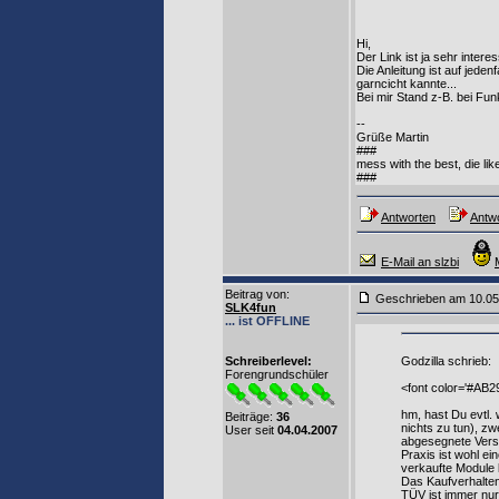
Hi,
Der Link ist ja sehr intere
Die Anleitung ist auf jeden
garncicht kannte...
Bei mir Stand z-B. bei Funk
--
Grüße Martin
###
mess with the best, die like
###
Antworten
Antwo
E-Mail an slzbi
Beitrag von
:
Geschrieben am 10.0
SLK4fun
... ist OFFLINE
Schreiberlevel:
Godzilla schrieb:
Forengrundschüler
<font color='#AB29
hm, hast Du evtl.
Beiträge:
36
nichts zu tun), z
User seit
04.04.2007
abgesegnete Versio
Praxis ist wohl ei
verkaufte Module 
Das Kaufverhalten 
TÜV ist immer nur