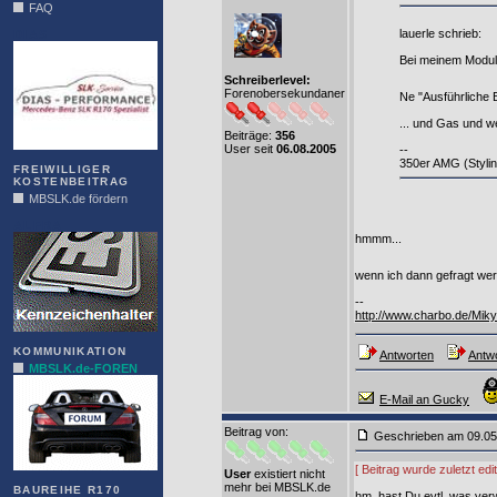
FAQ
lauerle schrieb:
DIAS
Bei meinem Modul
Schreiberlevel:
Forenobersekundaner
Ne "Ausführliche 
... und Gas und we
Beiträge:
356
User seit
06.08.2005
--
350er AMG (Stylin
FREIWILLIGER
KOSTENBEITRAG
MBSLK.de fördern
ALFRA
hmmm...
wenn ich dann gefragt wer
--
http://www.charbo.de/Miky
KOMMUNIKATION
Antworten
Antwo
MBSLK.de-FOREN
E-Mail an Gucky
Beitrag von
:
Geschrieben am 09.0
[ Beitrag wurde zuletzt ed
User
existiert nicht
mehr bei MBSLK.de
BAUREIHE R170
hm, hast Du evtl. was ver