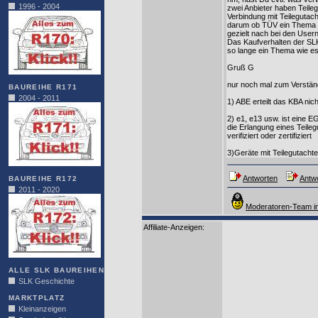
1996 - 2004
zwei Anbieter haben Teile
Verbindung mit Teilegutacht
darum ob TÜV ein Thema is
gezielt nach bei den Usern
Das Kaufverhalten der SLK 
so lange ein Thema wie es
Gruß G
nur noch mal zum Verstän
BAUREIHE R171
2004 - 2011
1) ABE erteilt das KBA nic
2) e1, e13 usw. ist eine 
die Erlangung eines Teileg
verifiziert oder zertifiziert
3)Geräte mit Teilegutachte
Antworten
Antwo
BAUREIHE R172
2011 - 2020
Moderatoren-Team in
Affiliate-Anzeigen:
ALLE SLK BAUREIHEN
SLK Geschichte
MARKTPLATZ
Kleinanzeigen