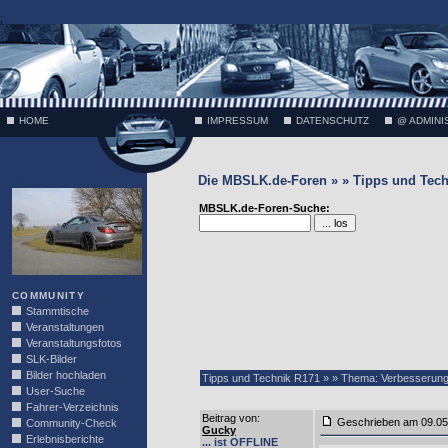
;
HOME
IMPRESSUM
DATENSCHUTZ
@ ADMINI
Die MBSLK.de-Foren » » Tipps und Tech
VÄTH
MBSLK.de-Foren-Suche:
COMMUNITY
Stammtische
Veranstaltungen
Veranstaltungsfotos
SLK-Bilder
Bilder hochladen
Tipps und Technik R171 » » Thema: Verbesserun
User-Suche
Fahrer-Verzeichnis
Beitrag von
:
Geschrieben am 09.0
Community-Check
Gucky
Erlebnisberichte
... ist OFFLINE