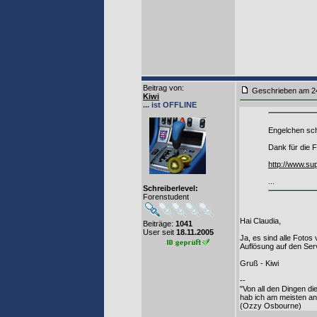
Beitrag von
:
Geschrieben am
Kiwi
... ist OFFLINE
Engelchen sch
Dank für die 
http://www.su
...
Schreiberlevel:
Forenstudent
Hai Claudia,
Beiträge:
1041
User seit
18.11.2005
Ja, es sind alle Foto
Auflösung auf den Se
Gruß - Kiwi
--
"Von all den Dingen di
hab ich am meisten a
(Ozzy Osbourne)