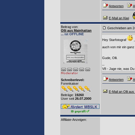
Antworten
A
E-Mail an Kiwi
Beitrag von
:
Geschrieben am
Olli aus Mainhattan
... ist OFFLINE
Hey Starfotograf
,
auch von mir ein ganz
Gude, Olli.
--
V8 - Jage nie, was Du 
Antworten
A
Schreiberlevel:
Forenkaiser
E-Mail an Olli aus
Beiträge:
19260
User seit
26.07.2000
Affiliate-Anzeigen: