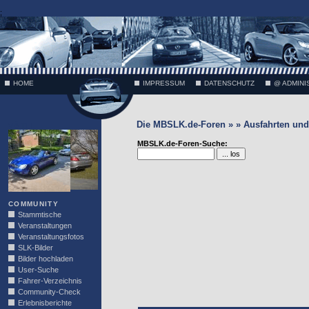
;
HOME
IMPRESSUM
DATENSCHUTZ
@ ADMINI
Die MBSLK.de-Foren » » Ausfahrten und 
VÄTH
MBSLK.de-Foren-Suche:
COMMUNITY
Stammtische
Veranstaltungen
Veranstaltungsfotos
SLK-Bilder
Bilder hochladen
User-Suche
Fahrer-Verzeichnis
Community-Check
Erlebnisberichte