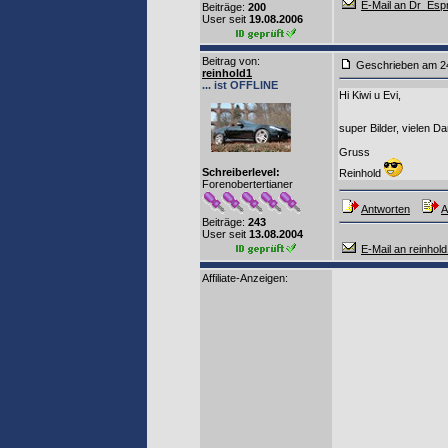
E-Mail an Dr_Esp
Beiträge:
200
User seit
19.08.2006
Beitrag von
:
Geschrieben am
reinhold1
... ist OFFLINE
Hi Kiwi u Evi,
super Bilder, vielen D
Gruss
Schreiberlevel:
Reinhold
Forenobertertianer
Antworten
A
Beiträge:
243
User seit
13.08.2004
E-Mail an reinhol
Affiliate-Anzeigen: