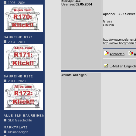
Beiträge:
112
1996 - 2004
User seit
02.05.2004
---------------------------
Apache/1.3.27 Server
Gruss
Claudia
--
BAUREIHE R171
http://www.engelchen.
2004 - 2011
http://www.borgmann.t
Antworten
A
E-Mail an Engelc
Affiliate-Anzeigen:
BAUREIHE R172
2011 - 2020
ALLE SLK BAUREIHEN
SLK Geschichte
MARKTPLATZ
Kleinanzeigen