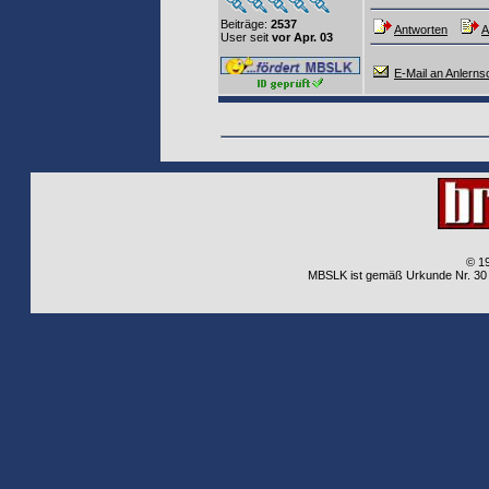
Beiträge:
2537
Antworten
A
User seit
vor Apr. 03
E-Mail an Anlern
© 1
MBSLK ist gemäß Urkunde Nr. 30