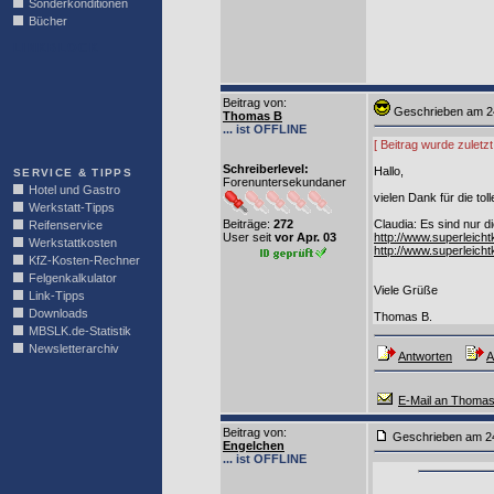
Sonderkonditionen
Bücher
LINKBLOCK
Beitrag von
:
Geschrieben am
Thomas B
... ist OFFLINE
[ Beitrag wurde zuletz
Schreiberlevel:
Hallo,
SERVICE & TIPPS
Forenuntersekundaner
Hotel und Gastro
vielen Dank für die to
Werkstatt-Tipps
Beiträge:
272
Claudia: Es sind nur d
Reifenservice
User seit
vor Apr. 03
http://www.superleich
Werkstattkosten
http://www.superleich
KfZ-Kosten-Rechner
Felgenkalkulator
Viele Grüße
Link-Tipps
Downloads
Thomas B.
MBSLK.de-Statistik
Newsletterarchiv
Antworten
A
E-Mail an Thoma
Beitrag von
:
Geschrieben am
Engelchen
... ist OFFLINE