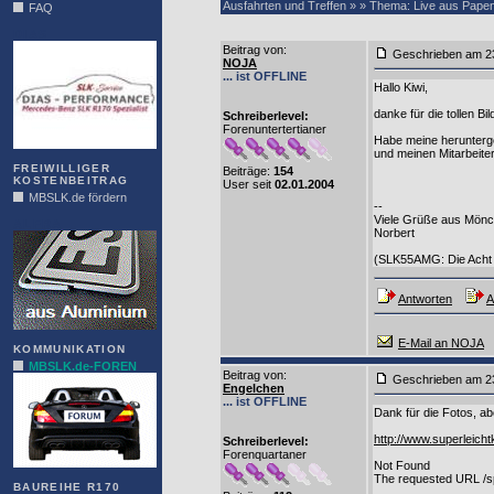
Ausfahrten und Treffen » » Thema: Live aus Pape
FAQ
DIAS
Beitrag von
:
Geschrieben am
NOJA
... ist OFFLINE
Hallo Kiwi,
danke für die tollen Bil
Schreiberlevel:
Forenuntertertianer
Habe meine herunterge
und meinen Mitarbeite
FREIWILLIGER
Beiträge:
154
KOSTENBEITRAG
User seit
02.01.2004
MBSLK.de fördern
--
Viele Grüße aus Mön
ALFRA
Norbert
(SLK55AMG: Die Acht s
Antworten
A
E-Mail an NOJA
KOMMUNIKATION
MBSLK.de-FOREN
Beitrag von
:
Geschrieben am
Engelchen
... ist OFFLINE
Dank für die Fotos, ab
http://www.superleich
Schreiberlevel:
Forenquartaner
Not Found
The requested URL /sp
BAUREIHE R170