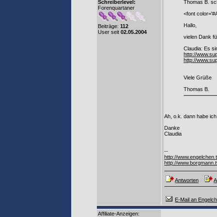
Schreiberlevel:
Thomas B. sch
Forenquartaner
<font color='
Hallo,
Beiträge:
112
User seit
02.05.2004
vielen Dank f
Claudia: Es si
http://www.su
http://www.su
Viele Grüße
Thomas B.
Ah, o.k. dann habe ich a
Danke
Claudia
--
http://www.engelchen.
http://www.borgmann.t
Antworten
A
E-Mail an Engelc
Affiliate-Anzeigen: