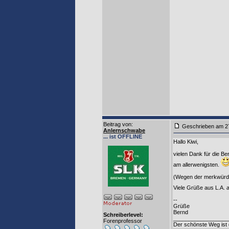
Beitrag von
:
Geschrieben am
Anlernschwabe
... ist OFFLINE
Hallo Kiwi,
vielen Dank für die Be
am allerwenigsten.
(Wegen der merkwürdig
Viele Grüße aus L.A. 
--
Grüße
Bernd
Schreiberlevel:
__________________
Forenprofessor
Der schönste Weg ist