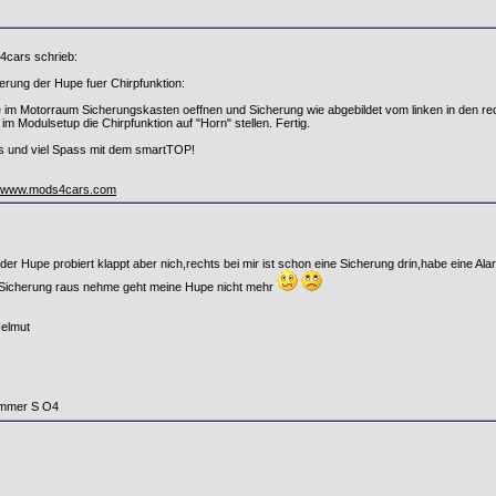
cars schrieb:
ierung der Hupe fuer Chirpfunktion:
 im Motorraum Sicherungskasten oeffnen und Sicherung wie abgebildet vom linken in den r
im Modulsetup die Chirpfunktion auf "Horn" stellen. Fertig.
 und viel Spass mit dem smartTOP!
://www.mods4cars.com
der Hupe probiert klappt aber nich,rechts bei mir ist schon eine Sicherung drin,habe eine A
 Sicherung raus nehme geht meine Hupe nicht mehr
elmut
immer S O4