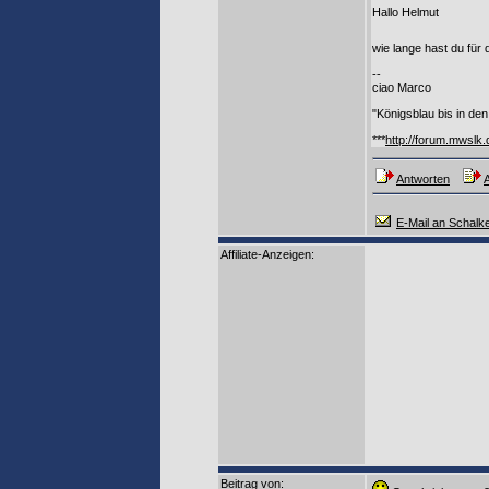
Hallo Helmut
wie lange hast du für
--
ciao Marco
"Königsblau bis in den
***
http://forum.mwslk.
Antworten
A
E-Mail an Schalk
Affiliate-Anzeigen:
Beitrag von
: