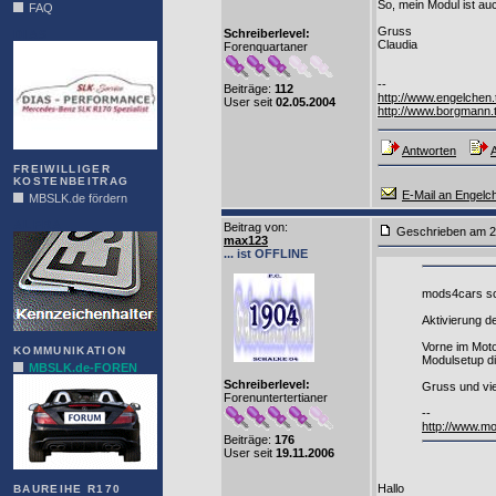
So, mein Modul ist 
FAQ
Gruss
Schreiberlevel:
DIAS
Claudia
Forenquartaner
--
Beiträge:
112
http://www.engelchen.
User seit
02.05.2004
http://www.borgmann.
Antworten
A
FREIWILLIGER
KOSTENBEITRAG
E-Mail an Engelc
MBSLK.de fördern
ALFRA
Beitrag von
:
Geschrieben am 2
max123
... ist OFFLINE
mods4cars sc
Aktivierung d
Vorne im Moto
KOMMUNIKATION
Modulsetup die
MBSLK.de-FOREN
Schreiberlevel:
Gruss und vi
Forenuntertertianer
--
http://www.m
Beiträge:
176
User seit
19.11.2006
Hallo
BAUREIHE R170