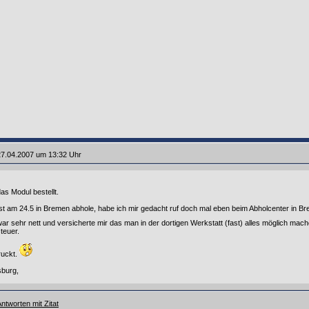
27.04.2007 um 13:32 Uhr
das Modul bestellt.
t am 24.5 in Bremen abhole, habe ich mir gedacht ruf doch mal eben beim Abholcenter in B
ar sehr nett und versicherte mir das man in der dortigen Werkstatt (fast) alles möglich m
 teuer.
ruckt.
sburg,
ntworten mit Zitat