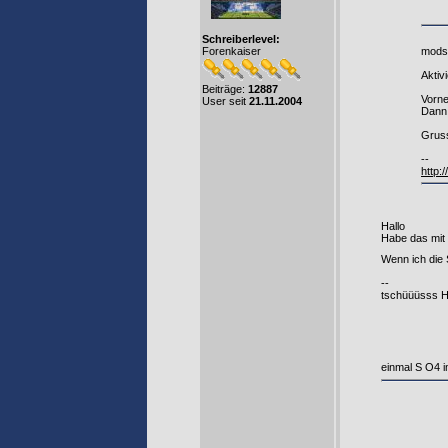
Schreiberlevel:
mods4
Forenkaiser
Aktiv
Beiträge:
12887
Vorne
User seit
21.11.2004
Dann 
Gruss
--
http
Hallo
Habe das mit 
Wenn ich die
--
tschüüüsss H
einmal S O4 