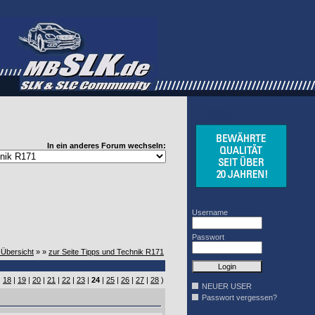
WINDSCHOTT
DESIGN
In ein anderes Forum wechseln:
Username
Passwort
-Übersicht
» »
zur Seite Tipps und Technik R171
|
18
|
19
|
20
|
21
|
22
|
23
|
24
|
25
|
26
|
27
|
28
)
NEUER USER
Passwort vergessen?