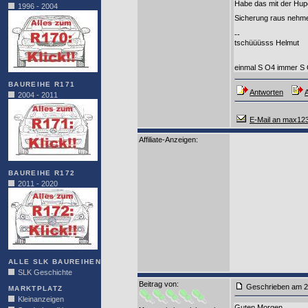
Habe das mit der Hupe
1996 - 2004
Sicherung raus nehm
--
tschüüüsss Helmut
einmal S O4 immer S
BAUREIHE R171
Antworten
A
2004 - 2011
E-Mail an max12
Affiliate-Anzeigen:
BAUREIHE R172
2011 - 2020
ALLE SLK BAUREIHEN
SLK Geschichte
Beitrag von
:
Geschrieben am 2
MARKTPLATZ
Kleinanzeigen
Guten Morgen,