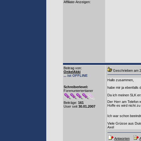
Affiliate-Anzeigen:
Beitrag von
:
Geschrieben am 
OnkelAkki
... ist OFFLINE
Hallo zusammen,
Schreiberlevel:
habe mir ja ebenfalls 
Forenuntertertianer
Da ich meinen SLK ers
Der Herr am Telefon w
Beiträge:
161
Hoffe es wird nicht zu
User seit
30.01.2007
Ich war schon beeind
Viele Grüsse aus Dui
Axel
Antworten
A