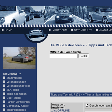
;
HOME
IMPRESSUM
DATENSCHUTZ
@ ADMINI
Die MBSLK.de-Foren » » Tipps und Tech
VÄTH
MBSLK.de-Foren-Suche:
COMMUNITY
Stammtische
Veranstaltungen
Veranstaltungsfotos
SLK-Bilder
Bilder hochladen
Tipps und Technik R171 » » Thema: Sammelbeste
User-Suche
Fahrer-Verzeichnis
Beitrag von
:
Geschrieben am 2
Community-Check
Engelchen
Erlebnisberichte
... ist OFFLINE