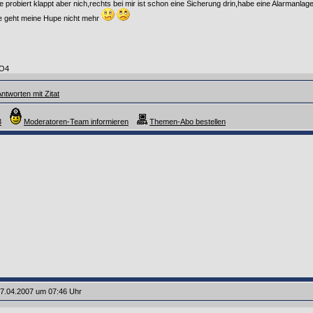
 probiert klappt aber nich,rechts bei mir ist schon eine Sicherung drin,habe eine Alarmanla
e geht meine Hupe nicht mehr
 O4
ntworten mit Zitat
3
Moderatoren-Team informieren
Themen-Abo bestellen
7.04.2007 um 07:46 Uhr