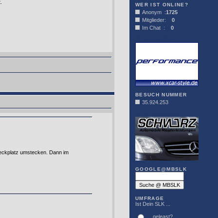
.
WER IST ONLINE?
Anonym :
1725
Mitglieder:
0
Im Chat :
0
XCAR-STYLE
BESUCH NUMMER
35.924.253
DER SCHWARZ
teckplatz umstecken. Dann im
GOOGLE@MBSLK
UMFRAGE
Ist Dein SLK ...
... geleast?