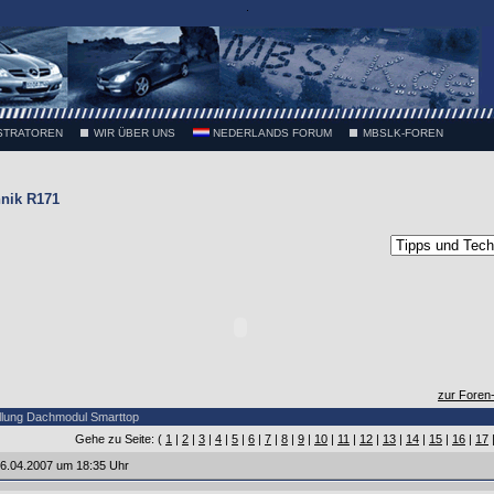
.
STRATOREN
WIR ÜBER UNS
NEDERLANDS FORUM
MBSLK-FOREN
nik R171
zur Foren
llung Dachmodul Smarttop
Gehe zu Seite: (
1
|
2
|
3
|
4
|
5
|
6
|
7
|
8
|
9
|
10
|
11
|
12
|
13
|
14
|
15
|
16
|
17
6.04.2007 um 18:35 Uhr