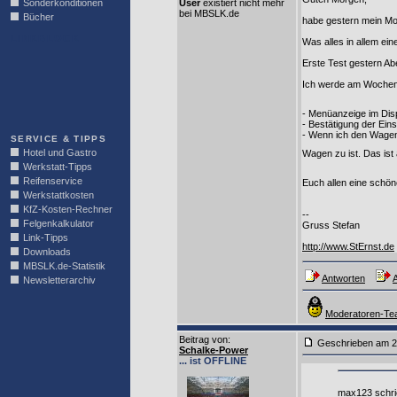
Sonderkonditionen
User
existiert nicht mehr
bei MBSLK.de
Bücher
habe gestern mein Mod
LINKBLOCK
Was alles in allem ei
Erste Test gestern Ab
Ich werde am Wochenen
- Menüanzeige im Disp
- Bestätigung der Einst
- Wenn ich den Wagen 
SERVICE & TIPPS
Hotel und Gastro
Wagen zu ist. Das ist
Werkstatt-Tipps
Reifenservice
Euch allen eine schö
Werkstattkosten
KfZ-Kosten-Rechner
--
Felgenkalkulator
Gruss Stefan
Link-Tipps
http://www.StErnst.de
Downloads
MBSLK.de-Statistik
Antworten
A
Newsletterarchiv
Moderatoren-Tea
Beitrag von
:
Geschrieben am 2
Schalke-Power
... ist OFFLINE
max123 schri