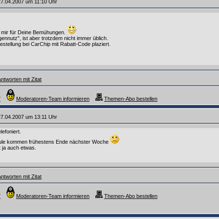
7.04.2007 um 11:10 Uhr
 mir für Deine Bemühungen.
ennutz", ist aber trotzdem nicht immer üblich.
tellung bei CarChip mit Rabatt-Code plaziert.
ntworten mit Zitat
7
Moderatoren-Team informieren
Themen-Abo bestellen
7.04.2007 um 13:11 Uhr
efoniert.
le kommen frühestens Ende nächster Woche
t ja auch etwas.
ntworten mit Zitat
7
Moderatoren-Team informieren
Themen-Abo bestellen