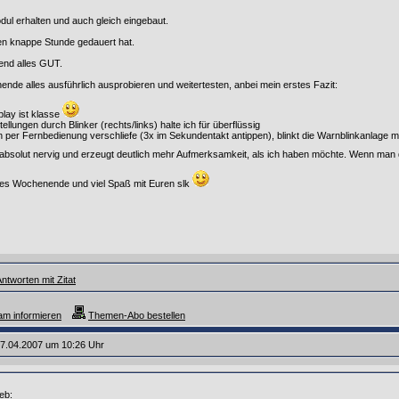
ul erhalten und auch gleich eingebaut.
nen knappe Stunde gedauert hat.
end alles GUT.
de alles ausführlich ausprobieren und weitertesten, anbei mein erstes Fazit:
lay ist klasse
ellungen durch Blinker (rechts/links) halte ich für überflüssig
per Fernbedienung verschliefe (3x im Sekundentakt antippen), blinkt die Warnblinkanlage
 absolut nervig und erzeugt deutlich mehr Aufmerksamkeit, als ich haben möchte. Wenn man 
nes Wochenende und viel Spaß mit Euren slk
ntworten mit Zitat
m informieren
Themen-Abo bestellen
7.04.2007 um 10:26 Uhr
eb: