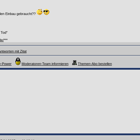
 den Einbau gebraucht??
 Tod"
de/
***
ntworten mit Zitat
e-Power
Moderatoren-Team informieren
Themen-Abo bestellen