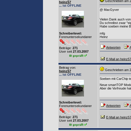
Geschrieben am 2
heinz57
... ist OFFLINE
@ MacGyver
Vielen Dank auch von
Du schreibst zwar "eig
Habe soeben meine Bes
Schreiberlevel:
mfg
Forenuntersekundaner
Heinz
Antworten
A
Beiträge:
271
User seit
27.03.2007
E-Mail an heinz5
Beitrag von
:
Geschrieben am 2
heinz57
... ist OFFLINE
Soeben mit CarChip tel
Neue smartTOP Modu
Aber die Vorfreude ha
Schreiberlevel:
Antworten
A
Forenuntersekundaner
Beiträge:
271
E-Mail an heinz5
User seit
27.03.2007