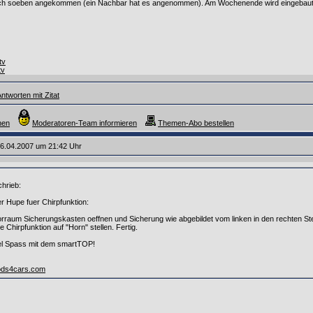
auch soeben angekommen (ein Nachbar hat es angenommen). Am Wochenende wird eingebaut
tv
tv
ntworten mit Zitat
hen
Moderatoren-Team informieren
Themen-Abo bestellen
6.04.2007 um 21:42 Uhr
hrieb:
er Hupe fuer Chirpfunktion:
rraum Sicherungskasten oeffnen und Sicherung wie abgebildet vom linken in den rechten S
 Chirpfunktion auf "Horn" stellen. Fertig.
el Spass mit dem smartTOP!
ods4cars.com