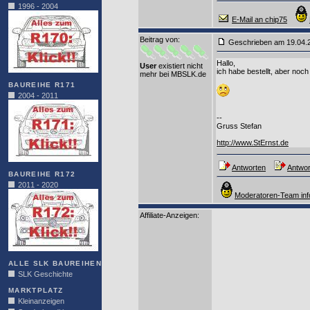
1996 - 2004
E-Mail an chip75
Beitrag von
:
Geschrieben am 19.04
Hallo,
User
existiert nicht
ich habe bestellt, aber noc
mehr bei MBSLK.de
BAUREIHE R171
2004 - 2011
--
Gruss Stefan
http://www.StErnst.de
Antworten
Antwor
BAUREIHE R172
2011 - 2020
Moderatoren-Team inf
Affiliate-Anzeigen:
ALLE SLK BAUREIHEN
SLK Geschichte
MARKTPLATZ
Kleinanzeigen