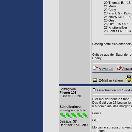
20.Thomas B. - 16.
21.Maiki
22.Cody
23.Frank G - 15.4.
24.charly1311 - 15.
25.Grist
26.Olaf - 15.4.07
27.Kristijansilver
28.Fahr SLK - 19.4
Posting hatte sich anschein
--
Grüsse aus der Stadt der 
Charly
Antworten
Antwor
E-Mail an kahero
Beitrag von
:
Geschrieben am 19.04
Flieger 101
... ist OFFLINE
Hier mal der neuste Stand.
Das Geld von 17 Leuten ist
Ich denke mal das morgen di
Schreiberlevel:
Forengrundschüler
Gruss
OLLI
Beiträge:
37
User seit
27.10.2006
Morgen erst rausschicken ver
17 Leute.