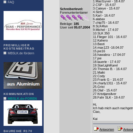
1.MacGyver - 18.4.07
FAQ
2.CSP - 15.4.07
3.Cateye - 15.4.07
Schreiberlevel:
DIAS
4.Slzbi
Forenuntertertianer
5.Karl - 16.4.07
6.alabax
7.chip75 - 16.4.07
Beiträge:
185
8.SLK4fun
User seit
05.07.2004
9.Michel - 17.4.07
10.SLK 350
11.Flieger 101 - 16.4.07
12.Kahero
13.Basti
FREIWILLIGER
14.max123 -16.04.07
KOSTENBEITRAG
15.joe16
MBSLK.de fördern
16.hawabra - 17.04.07
17.joe
ALFRA
18.lauerle - 17.4.07
19.StarLightKarel
20.Thomas B. - 16.4.07
21.Maiki
22.Cody
23.Frank G - 15.4.07
24.charly1311 - 15.4.07
25.Grist
26.Olaf - 15.4.07
27.Kristijansilver
KOMMUNIKATION
28.Fahr SLK - 19.4.07
MBSLK.de-FOREN
Hi,
Ich hab mich auch nachgetr
Ciao,
Kai
Antworten
Antwor
BAUREIHE R170