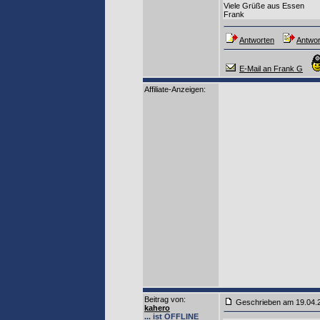
Viele Grüße aus Essen
Frank
Antworten
Antwor
E-Mail an Frank G
Affiliate-Anzeigen:
Beitrag von
:
Geschrieben am 19.04
kahero
... ist OFFLINE