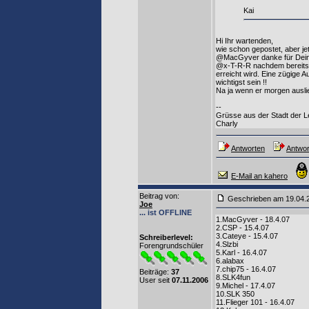
Kai
Hi Ihr wartenden,
wie schon gepostet, aber jet
@MacGyver danke für Dei
@x-T-R-R nachdem bereits v
erreicht wird. Eine zügige 
wichtigst sein !!
Na ja wenn er morgen ausli
--
Grüsse aus der Stadt der 
Charly
Antworten
Antwor
E-Mail an kahero
Beitrag von
:
Geschrieben am 19.04
Joe
... ist OFFLINE
1.MacGyver - 18.4.07
2.CSP - 15.4.07
3.Cateye - 15.4.07
Schreiberlevel:
4.Slzbi
Forengrundschüler
5.Karl - 16.4.07
6.alabax
7.chip75 - 16.4.07
Beiträge:
37
8.SLK4fun
User seit
07.11.2006
9.Michel - 17.4.07
10.SLK 350
11.Flieger 101 - 16.4.07