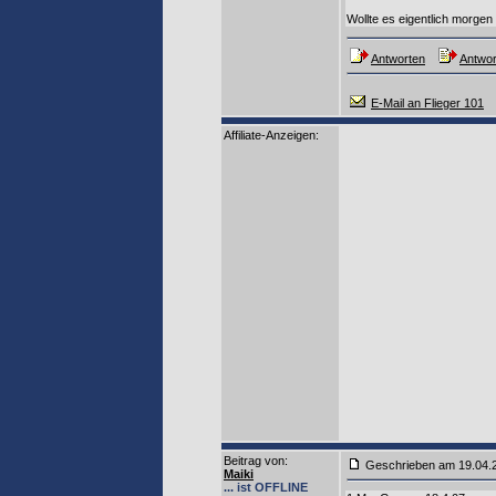
Wollte es eigentlich morgen
Antworten
Antwor
E-Mail an Flieger 101
Affiliate-Anzeigen:
Beitrag von
:
Geschrieben am 19.04
Maiki
... ist OFFLINE