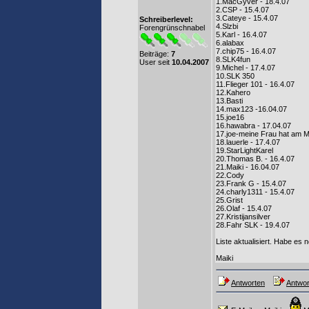
1.MacGyver - 18.4.07
2.CSP - 15.4.07
3.Cateye - 15.4.07
Schreiberlevel:
4.Slzbi
Forengrünschnabel
5.Karl - 16.4.07
6.alabax
7.chip75 - 16.4.07
Beiträge:
7
8.SLK4fun
User seit
10.04.2007
9.Michel - 17.4.07
10.SLK 350
11.Flieger 101 - 16.4.07
12.Kahero
13.Basti
14.max123 -16.04.07
15.joe16
16.hawabra - 17.04.07
17.joe-meine Frau hat am M
18.lauerle - 17.4.07
19.StarLightKarel
20.Thomas B. - 16.4.07
21.Maiki - 16.04.07
22.Cody
23.Frank G - 15.4.07
24.charly1311 - 15.4.07
25.Grist
26.Olaf - 15.4.07
27.Kristijansilver
28.Fahr SLK - 19.4.07
Liste aktualisiert. Habe es
Maiki
Antworten
Antwor