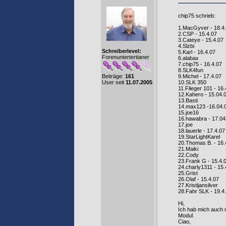
chip75 schrieb:
1.MacGyver - 18.4
2.CSP - 15.4.07
3.Cateye - 15.4.07
4.Slzbi
Schreiberlevel:
5.Karl - 16.4.07
Forenuntertertianer
6.alabax
7.chip75 - 16.4.07
8.SLK4fun
Beiträge:
161
9.Michel - 17.4.07
User seit
11.07.2005
10.SLK 350
11.Flieger 101 - 16.
12.Kahero - 15.04.
13.Basti
14.max123 -16.04.
15.joe16
16.hawabra - 17.04
17.joe
18.lauerle - 17.4.07
19.StarLightKarel
20.Thomas B. - 16.
21.Maiki
22.Cody
23.Frank G - 15.4.
24.charly1311 - 15.
25.Grist
26.Olaf - 15.4.07
27.Kristijansilver
28.Fahr SLK - 19.4
Hi,
Ich hab mich auch 
Modul.
Ciao,