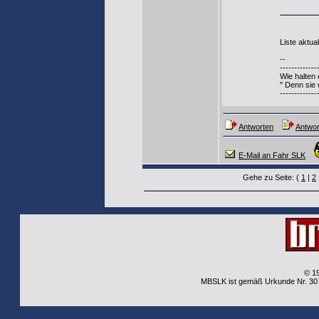
Liste aktua
--
-------------
Wie halten
" Denn sie 
-------------
Antworten
Antwor
E-Mail an Fahr SLK
Gehe zu Seite: (
1
|
2
© 1
MBSLK ist gemäß Urkunde Nr. 30