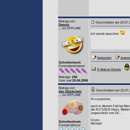
Beitrag von
:
Geschrieben am 20.07
Dennis
... ist OFFLINE
Ich würde tauschen
Antworten
Antwor
Schreiberlevel:
Forenobertertianer
E-Mail an Dennis
Beiträge:
245
User seit
25.04.2006
Beitrag von
:
Geschrieben am 20.07
das Sülzkotlett
... ist OFFLINE
Hi zusammen,
auch in diesem Fall hat Merc
die R171/SLR-Nase. Blöderw
ungeschickt von DC...
Gruss
Schreiberlevel:
Michael
Forenprofessor