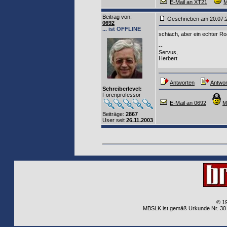
E-Mail an XT21
M
Beitrag von
:
Geschrieben am 20.07
0692
... ist OFFLINE
schiach, aber ein echter Roa
--
Servus,
Herbert
Antworten
Antwor
Schreiberlevel:
Forenprofessor
E-Mail an 0692
M
Beiträge:
2867
User seit
26.11.2003
© 1
MBSLK ist gemäß Urkunde Nr. 30