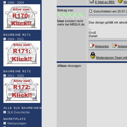
E-Mail an BBS
Mo
1996 - 2004
Beitrag von
:
Geschrieben am 20.07
User
existiert nicht
Das design gefällt mir absol
mehr bei MBSLK.de
--
Gruß
BAUREIHE R171
Daniel
2004 - 2011
Antworten
Antwor
Moderatoren-Team inf
Affiliate-Anzeigen:
BAUREIHE R172
2011 - 2020
ALLE SLK BAUREIHEN
SLK Geschichte
MARKTPLATZ
Kleinanzeigen