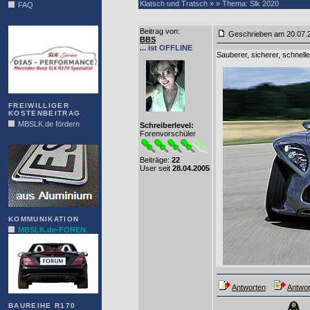
Klatsch und Tratsch » » Thema: Slk 2020
FAQ
DIAS
Beitrag von
:
Geschrieben am 20.07.
BBS
... ist OFFLINE
Sauberer, sicherer, schnelle
FREIWILLIGER
KOSTENBEITRAG
MBSLK.de fördern
Schreiberlevel:
Forenvorschüler
ALFRA
Beiträge:
22
User seit
28.04.2005
KOMMUNIKATION
MBSLK.de-FOREN
Antworten
Antwor
BAUREIHE R170