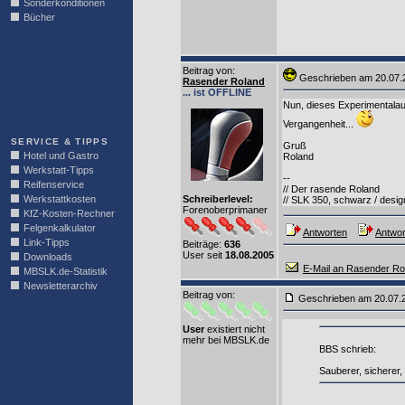
Sonderkonditionen
Bücher
LINKBLOCK
Beitrag von
:
Geschrieben am 20.07
Rasender Roland
... ist OFFLINE
Nun, dieses Experimentalau
Vergangenheit...
SERVICE & TIPPS
Gruß
Hotel und Gastro
Roland
Werkstatt-Tipps
--
Reifenservice
// Der rasende Roland
Werkstattkosten
Schreiberlevel:
// SLK 350, schwarz / desig
Forenoberprimaner
KfZ-Kosten-Rechner
Felgenkalkulator
Antworten
Antwor
Link-Tipps
Beiträge:
636
User seit
18.08.2005
Downloads
E-Mail an Rasender Ro
MBSLK.de-Statistik
Newsletterarchiv
Beitrag von
:
Geschrieben am 20.07.
User
existiert nicht
mehr bei MBSLK.de
BBS schrieb:
Sauberer, sicherer,