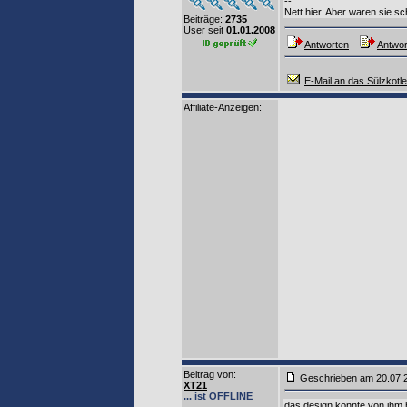
--
Nett hier. Aber waren sie 
Beiträge:
2735
User seit
01.01.2008
Antworten
Antwor
E-Mail an das Sülzkotle
Affiliate-Anzeigen:
Beitrag von
:
Geschrieben am 20.07
XT21
... ist OFFLINE
das design könnte von ihm hi