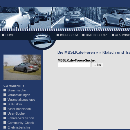
;
HOME
IMPRESSUM
DATENSCHUTZ
@ ADMINI
Die MBSLK.de-Foren » » Klatsch und Tr
VÄTH
MBSLK.de-Foren-Suche:
COMMUNITY
Stammtische
Veranstaltungen
Veranstaltungsfotos
SLK-Bilder
Bilder hochladen
User-Suche
Fahrer-Verzeichnis
Community-Check
Erlebnisberichte