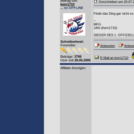
Beitrag von
:
Geschrieben am 20.07
kern1710
... ist OFFLINE
Finde das Ding gar nicht so
--
MFG
JAN (Kern1710)
SIEGER DES 1. OFFIZIE
Schreiberlevel:
Forenritter
Antworten
Antwor
Beiträge:
3799
E-Mail an kern1710
User seit
26.05.2005
Affiliate-Anzeigen: