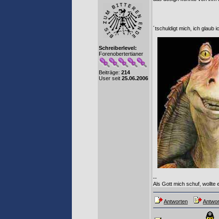
´tschuldigt mich, ich glaub 
Schreiberlevel:
Forenobertertianer
Beiträge:
214
User seit
25.06.2006
--
Als Gott mich schuf, wollte
Antworten
Antwor