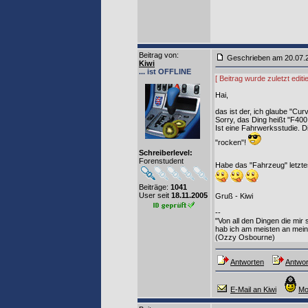
Beitrag von
:
Geschrieben am 20.07
Kiwi
... ist OFFLINE
[ Beitrag wurde zuletzt edit
Hai,
das ist der, ich glaube "Cur
Sorry, das Ding heißt "F400
Ist eine Fahrwerksstudie. Di
"rocken"!
Schreiberlevel:
Forenstudent
Habe das "Fahrzeug" letzte
Beiträge:
1041
User seit
18.11.2005
Gruß - Kiwi
--
"Von all den Dingen die mir
hab ich am meisten an mei
(Ozzy Osbourne)
Antworten
Antwor
E-Mail an Kiwi
Mo