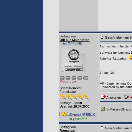
Beitrag von
:
Geschrieben am 3
Olli aus Mainhattan
... ist OFFLINE
Nich schlecht für den 
schwarz genommen. Ein
falscher Tatsachen
Gude, Olli.
--
V8 - Jage nie, was Du 
...powered by the dark 
Schreiberlevel:
Forenkaiser
Antworten
A
Beiträge:
19260
User seit
26.07.2000
E-Mail an Olli aus
Beitrag von
:
Geschrieben am 3
Romango