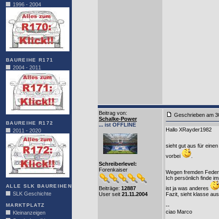
1996 - 2004
BAUREIHE R171
2004 - 2011
Beitrag von
:
Geschrieben am 3
Schalke-Power
BAUREIHE R172
... ist OFFLINE
Hallo XRayder1982
2011 - 2020
sieht gut aus für ein
vorbei
.
Schreiberlevel:
Forenkaiser
Wegen fremden Federn
Ich persönlich finde 
ALLE SLK BAUREIHEN
Beiträge:
12887
ist ja was anderes
SLK Geschichte
User seit
21.11.2004
Fazit, sieht klasse a
MARKTPLATZ
--
ciao Marco
Kleinanzeigen