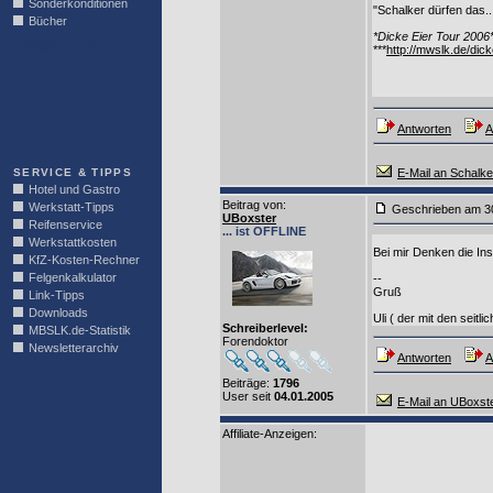
Sonderkonditionen
"Schalker dürfen das....
Bücher
*Dicke Eier Tour 2006
LINKBLOCK
***
http://mwslk.de/dick
Antworten
A
SERVICE & TIPPS
E-Mail an Schalk
Hotel und Gastro
Beitrag von
:
Werkstatt-Tipps
Geschrieben am 3
UBoxster
Reifenservice
... ist OFFLINE
Werkstattkosten
Bei mir Denken die Ins
KfZ-Kosten-Rechner
Felgenkalkulator
--
Gruß
Link-Tipps
Downloads
Uli ( der mit den seitl
Schreiberlevel:
MBSLK.de-Statistik
Forendoktor
Newsletterarchiv
Antworten
A
Beiträge:
1796
User seit
04.01.2005
E-Mail an UBoxst
Affiliate-Anzeigen: