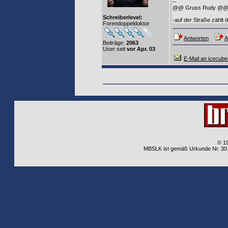
--
@@ Gruss Rudy @
Schreiberlevel:
-auf der Straße zählt 
Forendoppeldoktor
Antworten
A
Beiträge:
2063
User seit
vor Apr. 03
E-Mail an icecube
© 1
MBSLK ist gemäß Urkunde Nr. 30