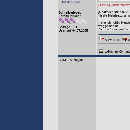
... ist OFFLINE
[ Beitrag wurde zulet
ja hätte ich mir den 
Schreiberlevel:
für die Mehrleistung n
Forenquartaner
Hätte ich richtig blen
weg gelassen.
Beiträge:
101
Also so "unoriginal" is
User seit
04.07.2005
Antworten
A
E-Mail an Roman
Affiliate-Anzeigen: