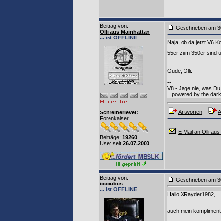
Beitrag von
:
Geschrieben am 3
Olli aus Mainhattan
... ist OFFLINE
Naja, ob da jetzt V6 K
55er zum 350er sind ü
Gude, Olli.
--
V8 - Jage nie, was Du 
...powered by the dark 
Antworten
A
Schreiberlevel:
Forenkaiser
E-Mail an Olli aus
Beiträge:
19260
User seit
26.07.2000
Beitrag von
:
Geschrieben am 3
icecubes
... ist OFFLINE
Hallo XRayder1982,
auch mein komplimen