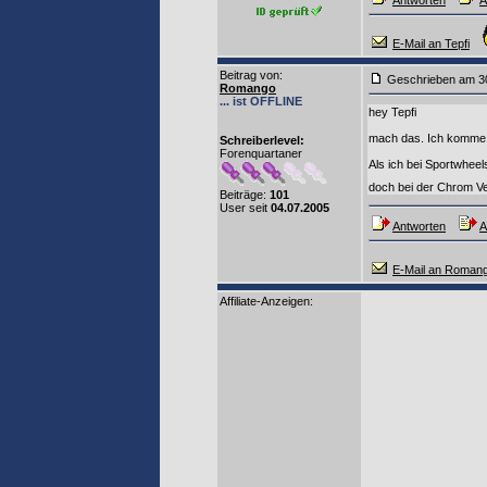
Antworten
A
E-Mail an Tepfi
Beitrag von
:
Geschrieben am 3
Romango
... ist OFFLINE
hey Tepfi
mach das. Ich komme
Schreiberlevel:
Forenquartaner
Als ich bei Sportwheel
doch bei der Chrom Ve
Beiträge:
101
User seit
04.07.2005
Antworten
A
E-Mail an Roman
Affiliate-Anzeigen: