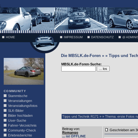
;
HOME
IMPRESSUM
DATENSCHUTZ
@ ADMINI
Die MBSLK.de-Foren » » Tipps und Tech
VÄTH
MBSLK.de-Foren-Suche:
COMMUNITY
Stammtische
Veranstaltungen
Veranstaltungsfotos
SLK-Bilder
Bilder hochladen
Tipps und Technik R171 » » Thema: erste Fotos 
User-Suche
Fahrer-Verzeichnis
Beitrag von
:
Geschrieben am 3
Community-Check
Romango
Erlebnisberichte
... ist OFFLINE