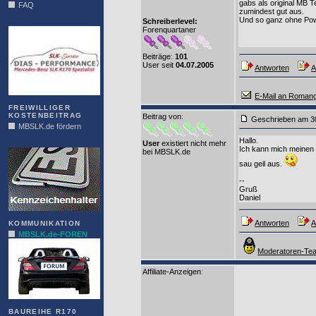
gabs als original MB T
FAQ
zumindest gut aus.
Und so ganz ohne Powe
Schreiberlevel:
DIAS
Forenquartaner
Beiträge:
101
User seit
04.07.2005
Antworten
A
E-Mail an Roman
FREIWILLIGER
KOSTENBEITRAG
Beitrag von
:
Geschrieben am 3
MBSLK.de fördern
Hallo.
ALFRA
User
existiert nicht mehr
Ich kann mich meinen 
bei MBSLK.de
sau geil aus.
--
Gruß
Daniel
Antworten
A
KOMMUNIKATION
MBSLK.de-FOREN
Moderatoren-Tea
Affiliate-Anzeigen:
BAUREIHE R170