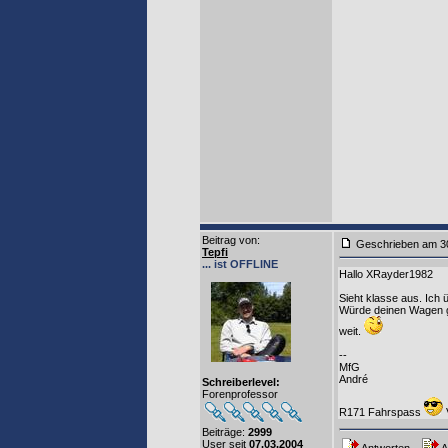
Beitrag von
:
Geschrieben am 3
Tepfi
... ist OFFLINE
Hallo XRayder1982
Sieht klasse aus. Ich 
Würde deinen Wagen g
weit.
--
MfG
André
Schreiberlevel:
Forenprofessor
R171 Fahrspass
Beiträge:
2999
User seit
07.03.2004