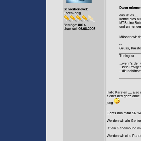
Dann erkennen
Schreiberlevel:
Forenkönig
das ist es....
kenne dies au
MTB eine Bobb
Beiträge:
8014
und unmengen 
User seit
06.08.2005
Müssen wir das
--
Gruss, Karst
___________
Tuning ist...
...wenn's der 
...kein Prollg
...die schöns
Hallo Karsten .... als
sicher ned ganz ohne. 
jung
Gehts nun mitm Slk we
Werden wir alle Genie
Ist ein Geheimbund im
Werden wir eine Randg