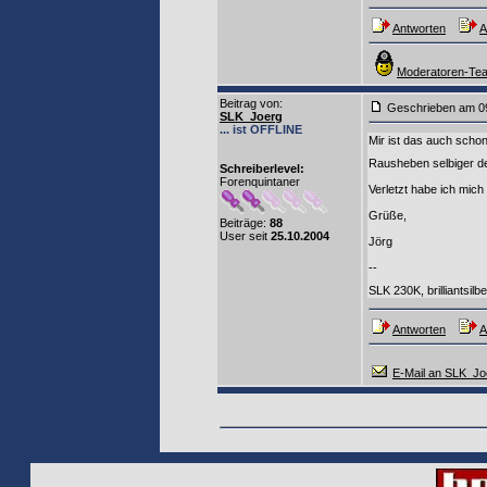
Antworten
A
Moderatoren-Tea
Beitrag von
:
Geschrieben am 0
SLK_Joerg
... ist OFFLINE
Mir ist das auch schon
Rausheben selbiger de
Schreiberlevel:
Forenquintaner
Verletzt habe ich mich
Grüße,
Beiträge:
88
User seit
25.10.2004
Jörg
--
SLK 230K, brilliantsil
Antworten
A
E-Mail an SLK_Jo