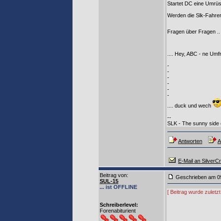
Startet DC eine Umrüs
Werden die Slk-Fahre
Fragen über Fragen .
.... Hey, ABC - ne Umfr
-
-
-
-
-
-
.... duck und wech
--
SLK - The sunny side of
Antworten
A
E-Mail an SilverCr
Beitrag von
:
Geschrieben am 0
SUL-15
... ist OFFLINE
[ Beitrag wurde zuletz
Schreiberlevel:
Forenabiturient