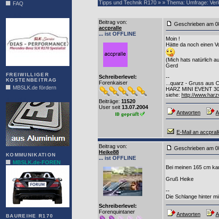
Tipps und Technik R170 » » Thema: Umfrage: Ver
FAQ
DIAS
Beitrag von
:
Geschrieben am 0
accpralle
... ist OFFLINE
Moin !
Hätte da noch einen Vo
(Mich hats natürlich a
Gerd
FREIWILLIGER
Schreiberlevel:
--
KOSTENBEITRAG
Forenkaiser
...quarz - Gruss aus Ce
MBSLK.de fördern
HARZ MINI EVENT 30.
siehe:
http://www.har
ALFRA
Beiträge:
11520
User seit
13.07.2004
Antworten
A
E-Mail an accpral
Beitrag von
:
Geschrieben am 0
Heike88
KOMMUNIKATION
... ist OFFLINE
MBSLK.de-FOREN
Bei meinen 165 cm kan
Gruß Heike
--
Die Schlange hinter mir
Schreiberlevel:
Forenquintaner
Antworten
A
BAUREIHE R170