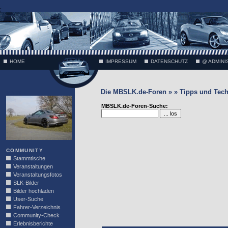
;
HOME
IMPRESSUM
DATENSCHUTZ
@ ADMINI
Die MBSLK.de-Foren » » Tipps und Tech
VÄTH
MBSLK.de-Foren-Suche:
COMMUNITY
Stammtische
Veranstaltungen
Veranstaltungsfotos
SLK-Bilder
Bilder hochladen
User-Suche
Fahrer-Verzeichnis
Community-Check
Erlebnisberichte