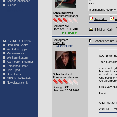
--
Sonderkonditionen
Karin.
Bücher
Information is everyw
LINKBLOCK
Schreiberlevel:
Forenunterprimaner
Antworten
A
Beiträge:
458
User seit
13.05.2005
E-Mail an Karin
Beitrag von
:
SERVICE & TIPPS
Geschrieben am 0
ElliPirelli
Hotel und Gastro
... ist OFFLINE
Werkstatt-Tipps
Reifenservice
SUL-15 schrie
Werkstattkosten
KfZ-Kosten-Rechner
Tach Gemeind
Felgenkalkulator
zum Glück (klo
Link-Tipps
Mag wohl dara
Downloads
Schreiberlevel:
ab und zu zum
Forenunterprimaner
Und bei einer
MBSLK.de-Statistik
Gefahrenberei
Newsletterarchiv
Gruß vom Nie
Beiträge:
435
User seit
20.07.2003
Horst
--
Offen ist fast
230 PreFL; ma