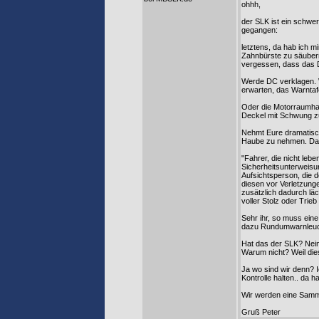
ohhh,
der SLK ist ein schwer
gegangen:
letztens, da hab ich 
Zahnbürste zu säubern
vergessen, dass das D
Werde DC verklagen. W
erwarten, das Warntaf
Oder die Motorraumha
Deckel mit Schwung zu
Nehmt Eure dramatisch
Haube zu nehmen. Das 
"Fahrer, die nicht le
Sicherheitsunterweisun
Aufsichtsperson, die 
diesen vor Verletzunge
zusätzlich dadurch lä
voller Stolz oder Trie
Sehr ihr, so muss eine
dazu Rundumwarnleuch
Hat das der SLK? Nein,
Warum nicht? Weil dies
Ja wo sind wir denn? 
Kontrolle halten.. da
Wir werden eine Samme
Gruß Peter