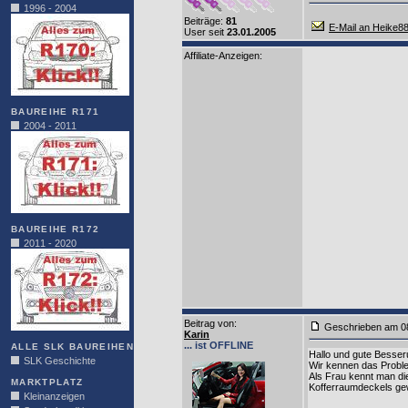
1996 - 2004
Beiträge:
81
E-Mail an Heike8
User seit
23.01.2005
Affiliate-Anzeigen:
BAUREIHE R171
2004 - 2011
BAUREIHE R172
2011 - 2020
Beitrag von
:
Geschrieben am 0
Karin
... ist OFFLINE
ALLE SLK BAUREIHEN
Hallo und gute Besser
SLK Geschichte
Wir kennen das Problem
Als Frau kennt man di
MARKTPLATZ
Kofferraumdeckels ge
Kleinanzeigen