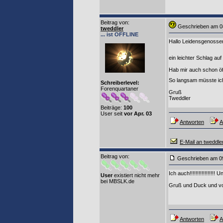
Beitrag von
:
Geschrieben am 0
tweddler
... ist OFFLINE
Hallo Leidensgenosse
ein leichter Schlag a
Hab mir auch schon öf
So langsam müsste ic
Schreiberlevel:
Forenquartaner
Gruß
Tweddler
Beiträge:
100
User seit
vor Apr. 03
Antworten
A
E-Mail an tweddle
Beitrag von
:
Geschrieben am 0
Ich auch!!!!!!!!!!!!!!!
User
existiert nicht mehr
bei MBSLK.de
Gruß und Duck und vor
Antworten
A