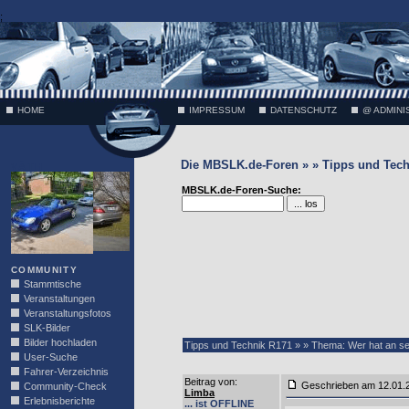
;
HOME
IMPRESSUM
DATENSCHUTZ
@ ADMINI
Die MBSLK.de-Foren » » Tipps und Tech
VÄTH
MBSLK.de-Foren-Suche:
COMMUNITY
Stammtische
Veranstaltungen
Veranstaltungsfotos
SLK-Bilder
Bilder hochladen
Tipps und Technik R171 » » Thema: Wer hat an se
User-Suche
Fahrer-Verzeichnis
Beitrag von
:
Geschrieben am 12.01
Community-Check
Limba
Erlebnisberichte
... ist OFFLINE