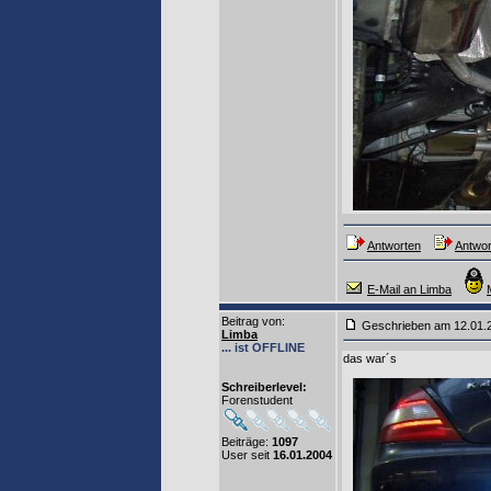
Antworten
Antwor
E-Mail an Limba
Beitrag von
:
Geschrieben am 12.01
Limba
... ist OFFLINE
das war´s
Schreiberlevel:
Forenstudent
Beiträge:
1097
User seit
16.01.2004