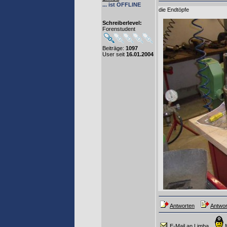
... ist OFFLINE
die Endtöpfe
Schreiberlevel:
Forenstudent
Beiträge:
1097
User seit
16.01.2004
Antworten
Antwor
E-Mail an Limba