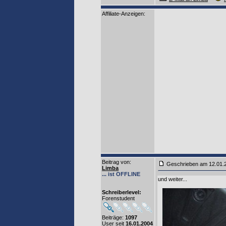
Affiliate-Anzeigen:
Beitrag von
:
Geschrieben am 12.01
Limba
... ist OFFLINE
und weiter...
Schreiberlevel:
Forenstudent
Beiträge:
1097
User seit
16.01.2004