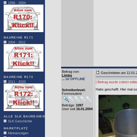
1996 - 2004
BAUREIHE R171
2004 - 2011
Beitrag von
:
Geschrieben am 12.01
Limba
BAUREIHE R172
... ist OFFLINE
2011 - 2020
[ Beitrag wurde zuletzt edi
Habs geschafft. Hier mal so
Schreiberlevel:
Forenstudent
Beiträge:
1097
User seit
16.01.2004
ALLE SLK BAUREIHEN
SLK Geschichte
MARKTPLATZ
Kleinanzeigen