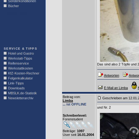
Sonderkonditionen
Bücher
LINKBLOCK
SERVICE & TIPPS
Hotel und Gastro
Werkstatt-Tipps
Reifenservice
Das sind also 2 Töpfe und 
Werkstattkosten
KfZ-Kosten-Rechner
Antworten
Antwor
Felgenkalkulator
Link-Tipps
E-Mail an Limba
Downloads
MBSLK.de-Statistik
Beitrag von
:
Newsletterarchiv
Geschrieben am 12.01
Limba
... ist OFFLINE
und Nr. 2
Schreiberlevel:
Forenstudent
Beiträge:
1097
User seit
16.01.2004