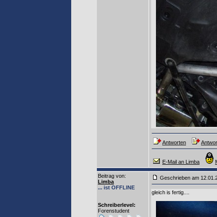
Antworten
Antwor
E-Mail an Limba
Beitrag von
:
Geschrieben am 12.01
Limba
... ist OFFLINE
gleich is fertig....
Schreiberlevel:
Forenstudent