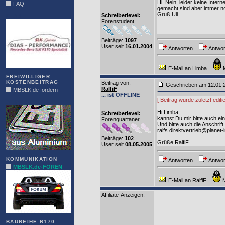
Hi. Nein, leider keine Intern
FAQ
gemacht sind aber immer noc
Gruß Uli
Schreiberlevel:
DIAS
Forenstudent
Beiträge:
1097
User seit
16.01.2004
Antworten
Antwor
E-Mail an Limba
FREIWILLIGER
KOSTENBEITRAG
Beitrag von
:
Geschrieben am 12.01
RalfiF
MBSLK.de fördern
... ist OFFLINE
[ Beitrag wurde zuletzt edit
ALFRA
Hi Limba,
Schreiberlevel:
kannst Du mir bitte auch ei
Forenquartaner
Und bitte auch die Anschrif
ralfs.direktvertrieb@planet
Beiträge:
102
Grüße RalfiF
User seit
08.05.2005
KOMMUNIKATION
Antworten
Antwor
MBSLK.de-FOREN
E-Mail an RalfiF
Affiliate-Anzeigen:
BAUREIHE R170