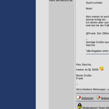
mehr bei MBSLK.de
Sushi schrieb:
Moin!
Also meiner ist auc
einmal richtig ein...
Ich denke aber auch
(wie bei mir der Fall
@Frank: Der 280er i
--
Sonnige Grüße aus
Sascha
*alle Angaben ohne
Hey Sascha,
meiner ist Bj. 09/05
Beste Grüße
Frank
--
Verschiedene Meinungen, u
Antworten
Antwor
Moderatoren-Team inf