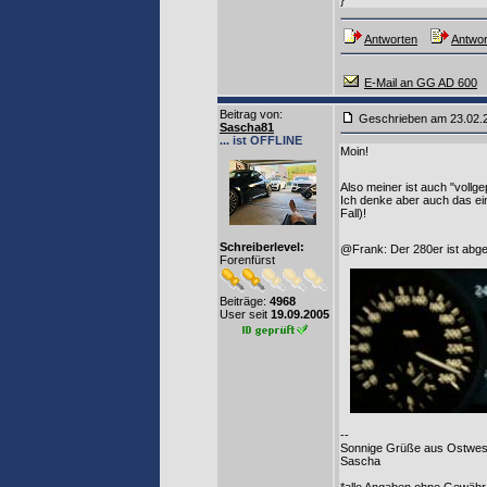
}
Antworten
Antwor
E-Mail an GG AD 600
Beitrag von
:
Geschrieben am 23.02.
Sascha81
... ist OFFLINE
Moin!
Also meiner ist auch "vollg
Ich denke aber auch das ein 
Fall)!
Schreiberlevel:
@Frank: Der 280er ist abgere
Forenfürst
Beiträge:
4968
User seit
19.09.2005
--
Sonnige Grüße aus Ostwest
Sascha