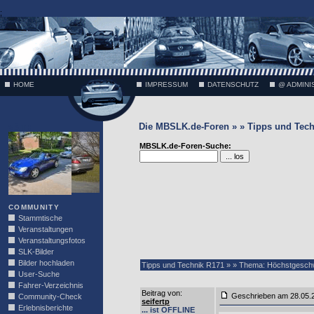
;
HOME
IMPRESSUM
DATENSCHUTZ
@ ADMINI
Die MBSLK.de-Foren » » Tipps und Tech
VÄTH
MBSLK.de-Foren-Suche:
COMMUNITY
Stammtische
Veranstaltungen
Veranstaltungsfotos
SLK-Bilder
Bilder hochladen
Tipps und Technik R171 » » Thema: Höchstgeschw
User-Suche
Fahrer-Verzeichnis
Beitrag von
:
Geschrieben am 28.05
Community-Check
seifertp
Erlebnisberichte
... ist OFFLINE