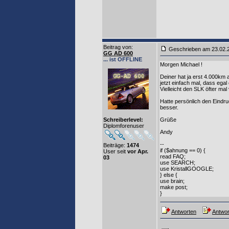
Beitrag von
:
Geschrieben am 23.02
GG AD 600
... ist OFFLINE
Morgen Michael !
Deiner hat ja erst 4.000km 
jetzt einfach mal, dass egal
Vielleicht den SLK öfter ma
Hatte persönlich den Eindr
besser.
Schreiberlevel:
Grüße
Diplomforenuser
Andy
--
Beiträge:
1474
if ($ahnung == 0) {
User seit
vor Apr.
read FAQ;
03
use SEARCH;
use KristallGOOGLE;
} else {
use brain;
make post;
}
Antworten
Antwor