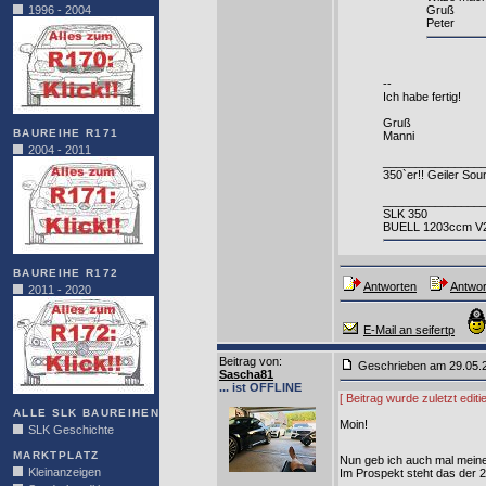
1996 - 2004
Gruß
Peter
--
Ich habe fertig!
Gruß
BAUREIHE R171
Manni
2004 - 2011
_______________
350`er!! Geiler Sou
_______________
SLK 350
BUELL 1203ccm V
BAUREIHE R172
Antworten
Antwor
2011 - 2020
E-Mail an seifertp
Beitrag von
:
Geschrieben am 29.05
Sascha81
... ist OFFLINE
[ Beitrag wurde zuletzt edi
ALLE SLK BAUREIHEN
Moin!
SLK Geschichte
MARKTPLATZ
Nun geb ich auch mal mein
Kleinanzeigen
Im Prospekt steht das der 2