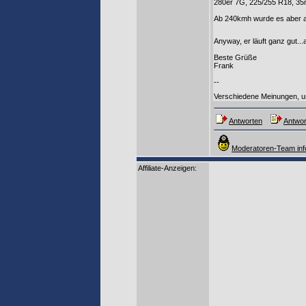
280er 7G, 225/255 R18, 35m
Ab 240kmh wurde es aber a
Anyway, er läuft ganz gut.
Beste Grüße
Frank
--
Verschiedene Meinungen, u
Antworten
Antwor
Moderatoren-Team inf
Affiliate-Anzeigen: