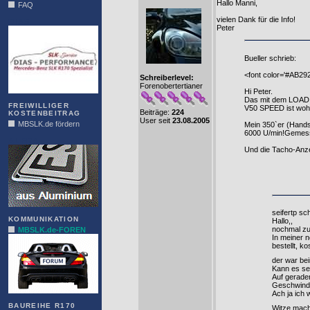
Hallo Manni,
FAQ
vielen Dank für die Info!
DIAS
Peter
Bueller schrieb:
<font color='#AB292
Schreiberlevel:
Forenobertertianer
Hi Peter.
Das mit dem LOADIN
FREIWILLIGER
V50 SPEED ist wohl
Beiträge:
224
KOSTENBEITRAG
User seit
23.08.2005
MBSLK.de fördern
Mein 350`er (Handsc
6000 U/min!Gemesse
ALFRA
Und die Tacho-Anze
seifertp sc
KOMMUNIKATION
Hallo,,
nochmal zu
MBSLK.de-FOREN
In meiner 
bestellt, k
der war be
Kann es sei
Auf gerader
Geschwindig
Ach ja ich 
BAUREIHE R170
Witze mac