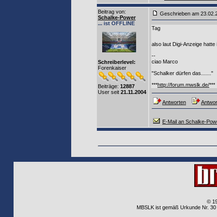
Beitrag von
:
Geschrieben am 23.02
Schalke-Power
... ist OFFLINE
Tag
also laut Digi-Anzeige hat
--
ciao Marco
Schreiberlevel:
Forenkaiser
"Schalker dürfen das......."
***
http://forum.mwslk.de/
***
Beiträge:
12887
User seit
21.11.2004
Antworten
Antwor
E-Mail an Schalke-Pow
© 1
MBSLK ist gemäß Urkunde Nr. 30