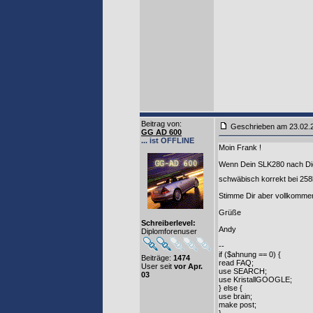
Beitrag von
:
Geschrieben am 23.02.
GG AD 600
... ist OFFLINE
Moin Frank !
Wenn Dein SLK280 nach Digi 
schwäbisch korrekt bei 25
Stimme Dir aber vollkommen
Grüße
Schreiberlevel:
Andy
Diplomforenuser
--
if ($ahnung == 0) {
Beiträge:
1474
read FAQ;
User seit
vor Apr.
use SEARCH;
03
use KristallGOOGLE;
} else {
use brain;
make post;