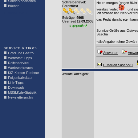
Sonderkonditionen
Schreiberlevel:
Heute morgen (gegen 9Uhr 
Bücher
Forenfürst
verabschiedet
) und si
Ich strahlte natürlich vor 
LINKBLOCK
Beiträge:
4968
das Pedal durchtreten kann
User seit
19.09.2005
--
Sonnige Grüße aus Ostwest
Sascha
*alle Angaben ohne Gewähr
SERVICE & TIPPS
Antworten
Antwor
Hotel und Gastro
Werkstatt-Tipps
Reifenservice
E-Mail an Sascha81
Werkstattkosten
KfZ-Kosten-Rechner
Affiliate-Anzeigen:
Felgenkalkulator
Link-Tipps
Downloads
MBSLK.de-Statistik
Newsletterarchiv