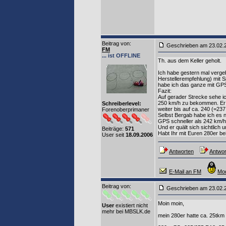
Beitrag von
:
Geschrieben am 23.02
FM
... ist OFFLINE
Th. aus dem Keller geholt.
Ich habe gestern mal vergeb
Herstellerempfehlung) mit 
habe ich das ganze mit GP
Fazit:
Auf gerader Strecke sehe ic
250 km/h zu bekommen. Er zi
Schreiberlevel:
weiter bis auf ca. 240 (=2
Forenoberprimaner
Selbst Bergab habe ich es 
GPS schneller als 242 km/h
Und er quält sich sichtlich
Beiträge:
571
Habt Ihr mit Euren 280er be
User seit
18.09.2006
Antworten
Antwor
E-Mail an FM
Mod
Beitrag von
:
Geschrieben am 23.02
Moin moin,
User
existiert nicht
mehr bei MBSLK.de
mein 280er hatte ca. 25tkm r