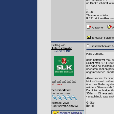
na Danke ich hätt kein
--
Gruß
Thomas aus Köln
R 171 Iridiumsilber u
Antworten
A
E-Mail an cologne
Beitrag von
:
Geschrieben am 1
Anlernschwabe
... ist OFFLINE
Hallo Jürschu,
dann hoffen wir mal, d
Selbst max. 0,8 l/100
Ich habe bei meinem 3
nächsten Tanken prüfe
angemessener Standzei
Also in meiner Bedinung
Motor-Ölstand prüfen 
über das Bediensyste
mit dem Ölmessstab, 
Schreiberlevel:
Damit ist doch eigentl
Forenprofessor
350er => Ölmessstab
- unabhängig was and
Grüße
Beiträge:
2537
Bernd
User seit
vor Apr. 03
--