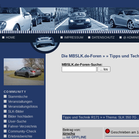
;
HOME
IMPRESSUM
DATENSCHUTZ
@ ADMINI
Die MBSLK.de-Foren » » Tipps und Tech
VÄTH
MBSLK.de-Foren-Suche:
COMMUNITY
Stammtische
Veranstaltungen
Veranstaltungsfotos
SLK-Bilder
Bilder hochladen
Tipps und Technik R171 » » Thema: SLK 350 7G ,
User-Suche
Fahrer-Verzeichnis
Beitrag von
:
Community-Check
Geschrieben am 1
jürschu
Erlebnisberichte
... ist OFFLINE