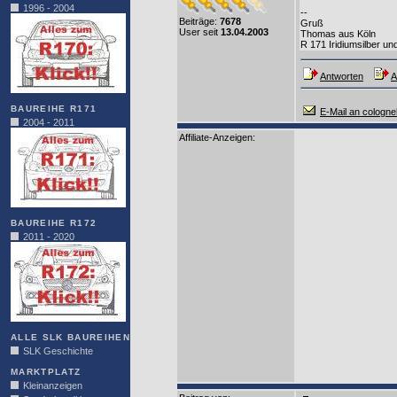
1996 - 2004
--
Beiträge:
7678
Gruß
User seit
13.04.2003
Thomas aus Köln
R 171 Iridiumsilber u
Antworten
A
BAUREIHE R171
E-Mail an cologne
2004 - 2011
Affiliate-Anzeigen:
BAUREIHE R172
2011 - 2020
ALLE SLK BAUREIHEN
SLK Geschichte
MARKTPLATZ
Kleinanzeigen