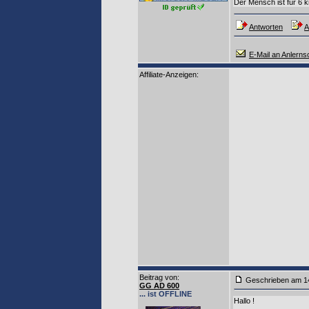
Der Mensch ist für 6 k
Antworten
A
E-Mail an Anlern
Affiliate-Anzeigen:
Beitrag von
:
Geschrieben am 1
GG AD 600
... ist OFFLINE
Hallo !