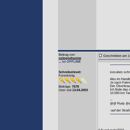
Beitrag von
:
Geschrieben am 1
colognehunter
... ist OFFLINE
Schreiberlevel:
icecubes schr
Forenkönig
Also im Handb
Je nach Fahrw
Der Ölverbrau
Beiträge:
7678
Ich finde das 
User seit
13.04.2003
10.000 km Ta
--
@@ Rudy @
-auf der Straß
0,8 und mehr????