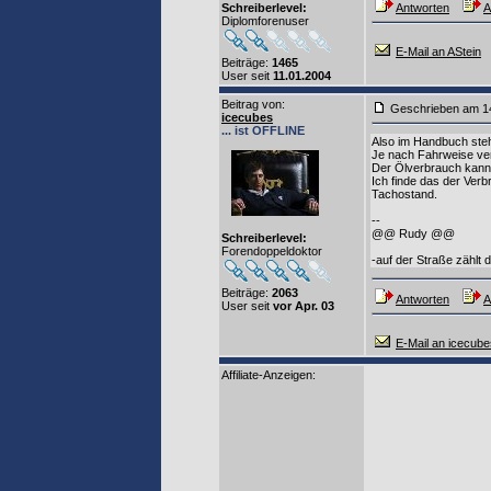
Schreiberlevel:
Antworten
A
Diplomforenuser
E-Mail an AStein
Beiträge:
1465
User seit
11.01.2004
Beitrag von
:
Geschrieben am 1
icecubes
... ist OFFLINE
Also im Handbuch steh
Je nach Fahrweise ver
Der Ölverbrauch kann 
Ich finde das der Verb
Tachostand.
--
@@ Rudy @@
Schreiberlevel:
Forendoppeldoktor
-auf der Straße zählt 
Beiträge:
2063
Antworten
A
User seit
vor Apr. 03
E-Mail an icecube
Affiliate-Anzeigen: