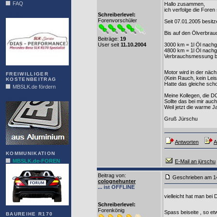
FAQ
Hallo zusammen,
ich verfolge die Foren
Schreiberlevel:
DIAS
Forenvorschüler
Seit 07.01.2005 besit
Bis auf den Ölverbrau
Beiträge:
19
User seit
11.10.2004
3000 km = 1l Öl nachge
4800 km = 1l Öl nachge
Verbrauchsmessung be
Motor wird in der näc
FREIWILLIGER
(Kein Rauch, kein Le
KOSTENBEITRAG
Hatte das gleiche sch
MBSLK.de fördern
Meine Kollegen, die D
ALFRA
Sollte das bei mir au
Weil jetzt die warme J
Gruß Jürschu
Antworten
A
KOMMUNIKATION
MBSLK.de-FOREN
E-Mail an jürschu
Beitrag von
:
Geschrieben am 1
colognehunter
... ist OFFLINE
vielleicht hat man bei
Schreiberlevel:
Forenkönig
Spass beiseite , so et
BAUREIHE R170