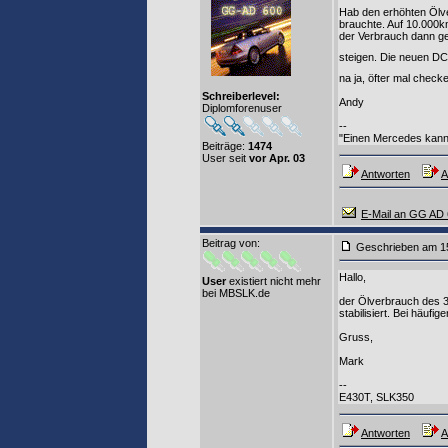
Hab den erhöhten Ölve
brauchte. Auf 10.000km
der Verbrauch dann ge
steigen. Die neuen DC
na ja, öfter mal check
Schreiberlevel:
Andy
Diplomforenuser
--
"Einen Mercedes kann
Beiträge:
1474
User seit
vor Apr. 03
Antworten
A
E-Mail an GG AD
Beitrag von
:
Geschrieben am 1
Hallo,
User
existiert nicht mehr
bei MBSLK.de
der Ölverbrauch des 35
stabilisiert. Bei häufig
Gruss,
Mark
--
E430T, SLK350
Antworten
A