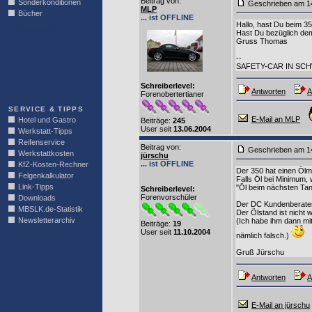
Beitrag von
:
Sonderkonditionen
Geschrieben am 1
MLP
Bücher
... ist OFFLINE
Hallo, hast Du beim 3
LINKBLOCK
Hast Du bezüglich dem 
Gruss Thomas
--
SAFETY-CAR IN SC
Schreiberlevel:
Antworten
A
Forenobertertianer
SERVICE & TIPPS
E-Mail an MLP
Hotel und Gastro
Beiträge:
245
User seit
13.06.2004
Werkstatt-Tipps
Reifenservice
Beitrag von
:
Geschrieben am 1
Werkstattkosten
jürschu
... ist OFFLINE
KfZ-Kosten-Rechner
Der 350 hat einen Ölm
Felgenkalkulator
Falls Öl bei Minimum, 
Link-Tipps
"Öl beim nächsten Tan
Schreiberlevel:
Forenvorschüler
Downloads
Der DC Kundenberater h
MBSLK.de-Statistik
Der Ölstand ist nicht 
Newsletterarchiv
(Ich habe ihm dann mi
Beiträge:
19
User seit
11.10.2004
nämlich falsch.)
Gruß Jürschu
Antworten
A
E-Mail an jürschu