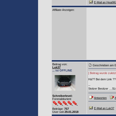
E-Mail an Heat96
Affiliate-Anzeigen:
Beitrag von
:
Geschrieben am 0
Luk37
... ist OFFLINE
[ Beitrag wurde zulet
Hä?? Bei dem Link ?? 
--
Stolzer Besitzer ....S
Schreiberlevel:
Antworten
A
Forenabiturient
E-Mail an Luk37
Beiträge:
757
User seit
29.01.2018