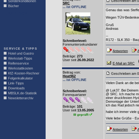
Geschrieben am 0
Sonderkonditionen
SRC
Bücher
... ist OFFLINE
Genau das was Steffen
LINKBLOCK
Wegen TÜV-Bedenken k
Gruß
Andreas
--
R172 - SLK 350 - Bau
Schreiberlevel:
Forenuntersekundaner
SERVICE & TIPPS
Antworten
A
Hotel und Gastro
Beiträge:
273
Werkstatt-Tipps
User seit
26.09.2022
Reifenservice
E-Mail an SRC
Werkstattkosten
Beitrag von
:
KfZ-Kosten-Rechner
Geschrieben am 0
Heat962
Felgenkalkulator
... ist OFFLINE
Vielen Dank an die be
Link-Tipps
Downloads
@ Luk37. Bei Deinem 
Schreiberlevel:
MBSLK.de-Statistik
@ SRC. Ich mache mir
Forenquartaner
einer druckfesten Hyd
Newsletterarchiv
Demontage der Unterbo
ich das Rad jedoch ni
Beiträge:
101
User seit
13.05.2005
habe ich immer viele 
Viele liebe Grüße - E
Antworten
A