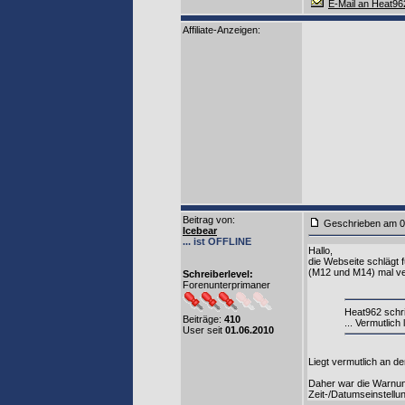
E-Mail an Heat96
Affiliate-Anzeigen:
Beitrag von
:
Geschrieben am 0
Icebear
... ist OFFLINE
Hallo,
die Webseite schlägt 
(M12 und M14) mal v
Schreiberlevel:
Forenunterprimaner
Heat962 schr
Beiträge:
410
... Vermutlich
User seit
01.06.2010
Liegt vermutlich an de
Daher war die Warnun
Zeit-/Datumseinstellu