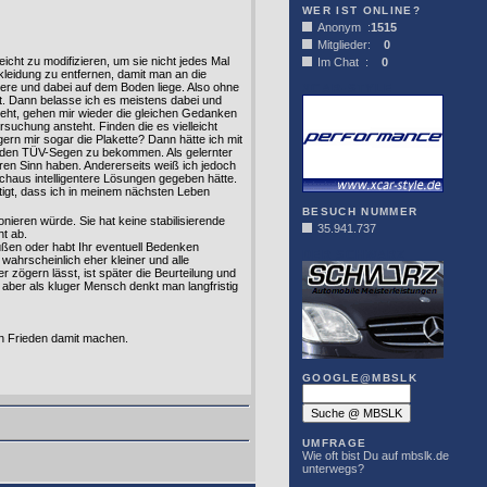
WER IST ONLINE?
Anonym :
1515
Mitglieder:
0
cht zu modifizieren, um sie nicht jedes Mal
Im Chat :
0
eidung zu entfernen, damit man an die
ere und dabei auf dem Boden liege. Also ohne
XCAR-STYLE
. Dann belasse ich es meistens dabei und
teht, gehen mir wieder die gleichen Gedanken
chung ansteht. Finden die es vielleicht
rn mir sogar die Plakette? Dann hätte ich mit
um den TÜV-Segen zu bekommen. Als gelernter
hren Sinn haben. Andererseits weiß ich jedoch
chaus intelligentere Lösungen gegeben hätte.
tätigt, dass ich in meinem nächsten Leben
BESUCH NUMMER
onieren würde. Sie hat keine stabilisierende
35.941.737
ht ab.
üßen oder habt Ihr eventuell Bedenken
DER SCHWARZ
ahrscheinlich eher kleiner und alle
 zögern lässt, ist später die Beurteilung und
, aber als kluger Mensch denkt man langfristig
n Frieden damit machen.
GOOGLE@MBSLK
UMFRAGE
Wie oft bist Du auf mbslk.de
unterwegs?