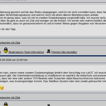
 Warnung ignoriert und bin das Risiko eingegangen, weil ich mir nicht vorstellen kann, dass hi
 alten Sicherheitssignaturen und weil ich noch mit einem älteren Betriebssystem arbeite.
m ist genau dass, was ich mir im zweiten Gedankengang vorgestellt habe. Ich wusste nicht,
h. Aber da geht es auch um Zeit und weniger um die Kosten. Ich werde sehr wahrscheinlich d
 letztendlich, dass es gesetzeskonform ist und in keiner Weise gegen Vorgaben von Versiche
 für den Tipp.
ntworten mit Zitat
2
Moderatoren-Team informieren
Themen-Abo bestellen
5.06.2026 um 13:49 Uhr
esen hast, waren meine zweiten Gedankengänge ähnlich dem Vorschlag von Luk37. Ich wusste 
ort gibt. Die Unterbodenverkleidung zu modifizieren ist natürlich die einfachste und preiswerte
Fall, dass der eine oder andere TÜV-Beamte oder Gutachter dabei Bauchschmerzen bekommt.
zuwägen, was kostengünstiger kommt. Das Stahlbus-System oder eine zweite gebrauchte Un
ntworten mit Zitat