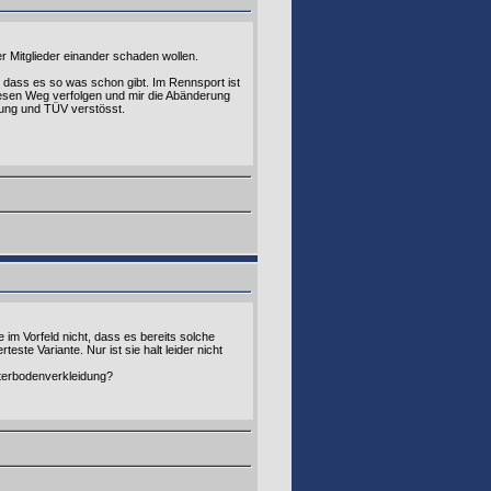
er Mitglieder einander schaden wollen.
 dass es so was schon gibt. Im Rennsport ist
iesen Weg verfolgen und mir die Abänderung
rung und TÜV verstösst.
im Vorfeld nicht, dass es bereits solche
ste Variante. Nur ist sie halt leider nicht
terbodenverkleidung?