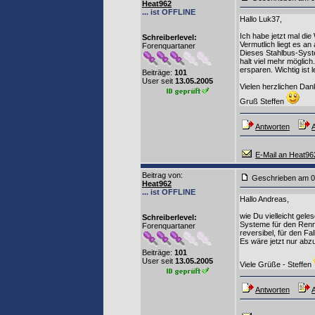
Heat962
... ist OFFLINE
Hallo Luk37,
Ich habe jetzt mal die
Schreiberlevel:
Vermutlich liegt es an
Forenquartaner
Dieses Stahlbus-Syste
halt viel mehr möglic
ersparen. Wichtig ist
Beiträge:
101
User seit
13.05.2005
Vielen herzlichen Dank
Gruß Steffen
Antworten
A
E-Mail an Heat96
Beitrag von
:
Geschrieben am 0
Heat962
... ist OFFLINE
Hallo Andreas,
wie Du vielleicht gel
Schreiberlevel:
Systeme für den Rennsp
Forenquartaner
reversibel, für den 
Es wäre jetzt nur ab
Beiträge:
101
User seit
13.05.2005
Viele Grüße - Steffen
Antworten
A