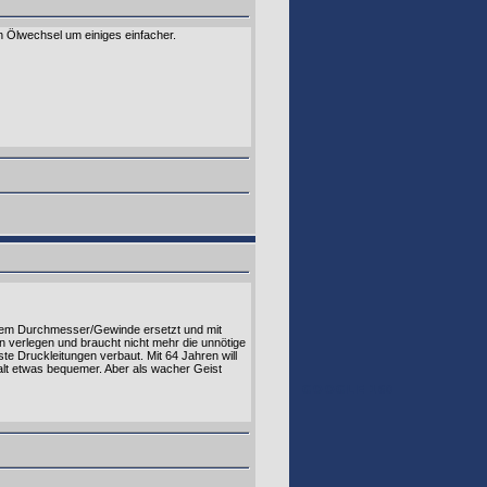
 Ölwechsel um einiges einfacher.
hem Durchmesser/Gewinde ersetzt und mit
n verlegen und braucht nicht mehr die unnötige
 Druckleitungen verbaut. Mit 64 Jahren will
alt etwas bequemer. Aber als wacher Geist
GOOGLE 160