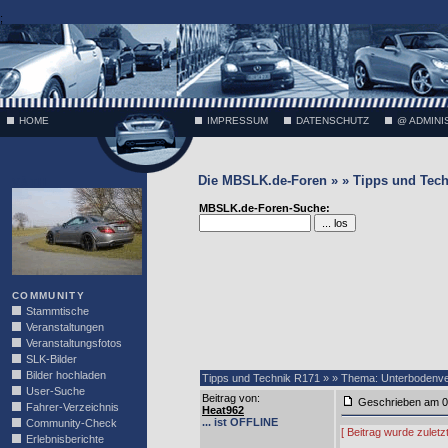
;
HOME
IMPRESSUM
DATENSCHUTZ
@ ADMINI
Die MBSLK.de-Foren » » Tipps und Tech
VÄTH
MBSLK.de-Foren-Suche:
COMMUNITY
Stammtische
Veranstaltungen
Veranstaltungsfotos
SLK-Bilder
Bilder hochladen
Tipps und Technik R171 » » Thema: Unterbodenver
User-Suche
Beitrag von
:
Geschrieben am 0
Fahrer-Verzeichnis
Heat962
... ist OFFLINE
Community-Check
[ Beitrag wurde zulet
Erlebnisberichte