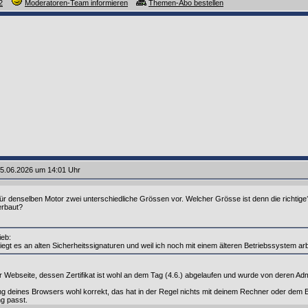
2
Moderatoren-Team informieren
Themen-Abo bestellen
5.06.2026 um 14:01 Uhr
für denselben Motor zwei unterschiedliche Grössen vor. Welcher Grösse ist denn die richti
erbaut?
ieb:
 liegt es an alten Sicherheitssignaturen und weil ich noch mit einem älteren Betriebssystem arbe
r Webseite, dessen Zertifikat ist wohl an dem Tag (4.6.) abgelaufen und wurde von deren Admi
g deines Browsers wohl korrekt, das hat in der Regel nichts mit deinem Rechner oder dem 
ng passt.