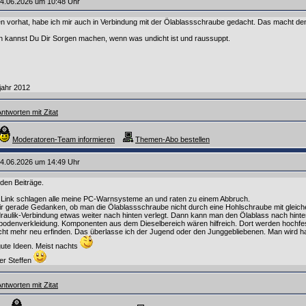
4.06.2026 um 10:48 Uhr
 vorhat, habe ich mir auch in Verbindung mit der Ölablassschraube gedacht. Das macht den
annst Du Dir Sorgen machen, wenn was undicht ist und raussuppt.
jahr 2012
ntworten mit Zitat
Moderatoren-Team informieren
Themen-Abo bestellen
4.06.2026 um 14:49 Uhr
iden Beiträge.
Link schlagen alle meine PC-Warnsysteme an und raten zu einem Abbruch.
 gerade Gedanken, ob man die Ölablassschraube nicht durch eine Hohlschraube mit gleic
raulik-Verbindung etwas weiter nach hinten verlegt. Dann kann man den Ölablass nach hinte
denverkleidung. Komponenten aus dem Dieselbereich wären hilfreich. Dort werden hochfeste
cht mehr neu erfinden. Das überlasse ich der Jugend oder den Junggebliebenen. Man wird h
gute Ideen. Meist nachts
uer Steffen
ntworten mit Zitat