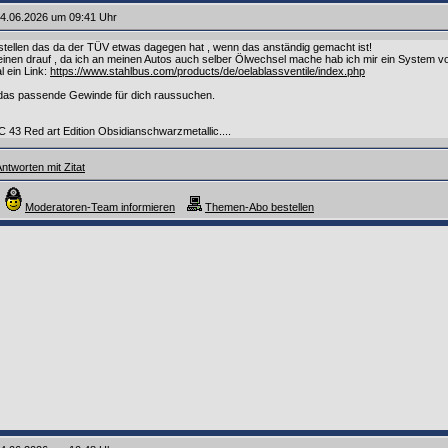
4.06.2026 um 09:41 Uhr
rstellen das da der TÜV etwas dagegen hat , wenn das anständig gemacht ist!
inen drauf , da ich an meinen Autos auch selber Ölwechsel mache hab ich mir ein System von
l ein Link:
https://www.stahlbus.com/products/de/oelablassventile/index.php
 das passende Gewinde für dich raussuchen.
LC 43 Red art Edition Obsidianschwarzmetallic....
ntworten mit Zitat
Moderatoren-Team informieren
Themen-Abo bestellen