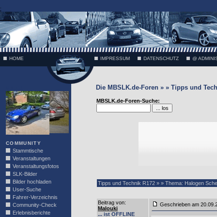
;
HOME
IMPRESSUM
DATENSCHUTZ
@ ADMINI
Die MBSLK.de-Foren » » Tipps und Tech
VÄTH
MBSLK.de-Foren-Suche:
COMMUNITY
Stammtische
Veranstaltungen
Veranstaltungsfotos
SLK-Bilder
Bilder hochladen
Tipps und Technik R172 » » Thema: Halogen Sche
User-Suche
Fahrer-Verzeichnis
Beitrag von
:
Geschrieben am 20.09
Community-Check
Malouki
Erlebnisberichte
... ist OFFLINE