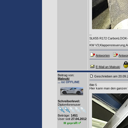
--
SLK55 R172 CarbonLOOK-Ed
-
KW V3;Klappensteuerung;Al
Antworten
Antwor
E-Mail an Malouki
Beitrag von
:
Geschrieben am 20.09
Malouki
... ist OFFLINE
Bild 5
Hier kann man den ganzen V
Schreiberlevel:
Diplomforenuser
Beiträge:
1451
User seit
27.04.2012