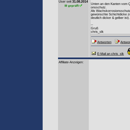
User seit
31.08.2014
Unten an den Kanten vom Que
ons­schutz.
Als Wachs­kor­ro­si­ons­sch
gewünschte Schichtdicke zu 
deutlich dicker & gelber ist).
--
Gruß
chris_slk
Antworten
Antwor
E-Mail an chris_slk
Affiliate-Anzeigen: