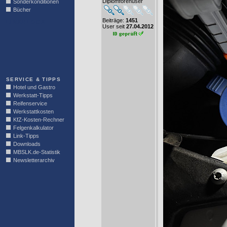
Diplomforenuser
Sonderkonditionen
Bücher
Beiträge:
1451
LINKBLOCK
User seit
27.04.2012
SERVICE & TIPPS
Hotel und Gastro
Werkstatt-Tipps
Reifenservice
Werkstattkosten
KfZ-Kosten-Rechner
Felgenkalkulator
Link-Tipps
Downloads
MBSLK.de-Statistik
Newsletterarchiv