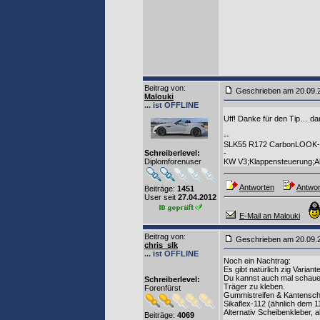
Beitrag von
:
Geschrieben am 20.09
Malouki
... ist OFFLINE
Uff! Danke für den Tip… da
--
SLK55 R172 CarbonLOOK-Ed
Schreiberlevel:
-
Diplomforenuser
KW V3;Klappensteuerung;Al
Antworten
Antwor
Beiträge:
1451
User seit
27.04.2012
E-Mail an Malouki
Beitrag von
:
Geschrieben am 20.09
chris_slk
... ist OFFLINE
Noch ein Nachtrag:
Es gibt natürlich zig Varia
Du kannst auch mal schauen 
Schreiberlevel:
Träger zu kleben.
Forenfürst
Gummistreifen & Kantenschu
Sikaflex-112 (ähnlich dem 1
Alternativ Scheibenkleber, a
Beiträge:
4069