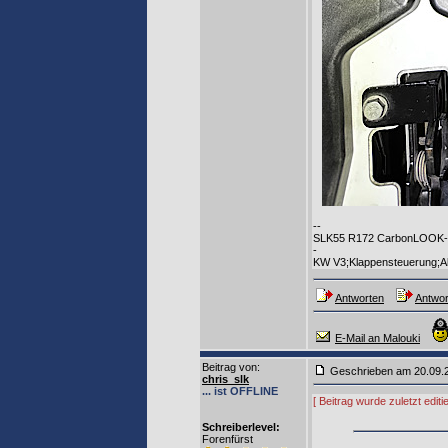
--
SLK55 R172 CarbonLOOK-Ed
-
KW V3;Klappensteuerung;Al
Antworten
Antwor
E-Mail an Malouki
Beitrag von
:
Geschrieben am 20.09
chris_slk
... ist OFFLINE
[ Beitrag wurde zuletzt edit
Schreiberlevel:
Forenfürst