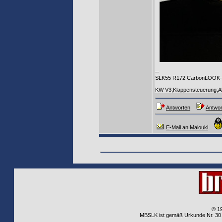
--
SLK55 R172 CarbonLOOK-Ed
-
KW V3;Klappensteuerung;Al
Antworten
Antwor
E-Mail an Malouki
© 1
MBSLK ist gemäß Urkunde Nr. 30