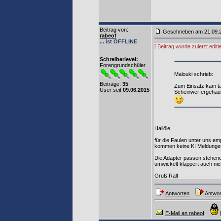
Beitrag von
:
Geschrieben am 21.09
rabeof
... ist OFFLINE
[ Beitrag wurde zuletzt edi
Schreiberlevel:
Forengrundschüler
Malouki schrieb:
Beiträge:
35
Zum Einsatz kam ta
User seit
09.06.2015
Scheinwerfergehäuse
Hallöle,
für die Faulen unter uns em
kommen keine KI Meldunge
Die Adapter passen stehend
umwickelt klappert auch nic
Gruß Ralf
Antworten
Antwor
E-Mail an rabeof