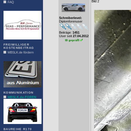
Bild 2
FAQ
DIAS
Schreiberlevel:
Diplomforenuser
Beiträge:
1451
User seit
27.04.2012
FREIWILLIGER
KOSTENBEITRAG
MBSLK.de fördern
ALFRA
KOMMUNIKATION
MBSLK.de-FOREN
BAUREIHE R170