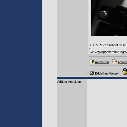
--
SLK55 R172 CarbonLOOK-Ed
-
KW V3;Klappensteuerung;Al
Antworten
Antwor
E-Mail an Malouki
Affiliate-Anzeigen: