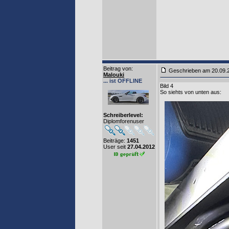
Beitrag von
:
Geschrieben am 20.09
Malouki
... ist OFFLINE
Bild 4
So siehts von unten aus:
Schreiberlevel:
Diplomforenuser
Beiträge:
1451
User seit
27.04.2012