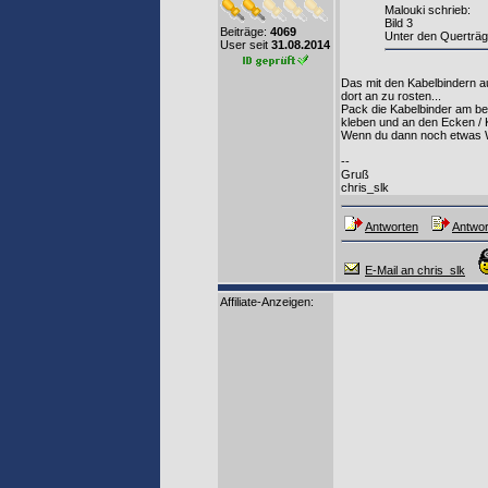
Malouki schrieb:
Bild 3
Beiträge:
4069
Unter den Querträg
User seit
31.08.2014
Das mit den Kabelbindern au
dort an zu rosten...
Pack die Kabelbinder am be
kleben und an den Ecken / K
Wenn du dann noch etwas Wach
--
Gruß
chris_slk
Antworten
Antwor
E-Mail an chris_slk
Affiliate-Anzeigen: