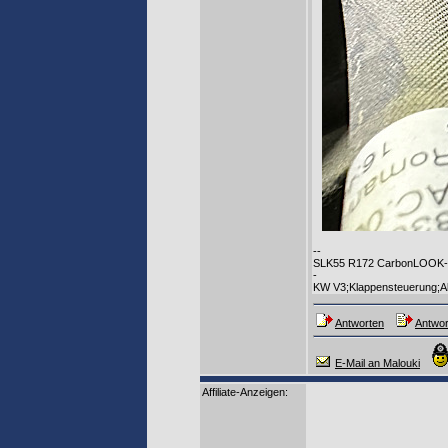
--
SLK55 R172 CarbonLOOK-Ed
-
KW V3;Klappensteuerung;Al
Antworten
Antwor
E-Mail an Malouki
Affiliate-Anzeigen: