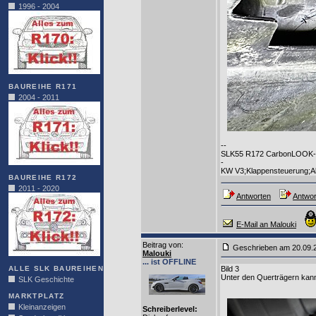
1996 - 2004
BAUREIHE R171
2004 - 2011
--
SLK55 R172 CarbonLOOK-Ed
-
KW V3;Klappensteuerung;Al
BAUREIHE R172
2011 - 2020
Antworten
Antwor
E-Mail an Malouki
Beitrag von
:
Geschrieben am 20.09
Malouki
... ist OFFLINE
ALLE SLK BAUREIHEN
Bild 3
Unter den Querträgern kan
SLK Geschichte
MARKTPLATZ
Kleinanzeigen
Schreiberlevel: