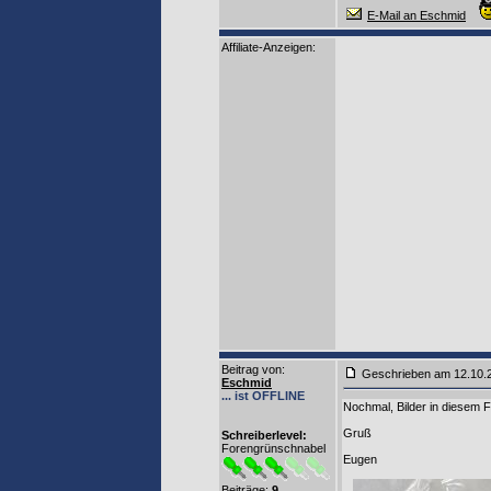
E-Mail an Eschmid
Affiliate-Anzeigen:
Beitrag von
:
Geschrieben am 12.10
Eschmid
... ist OFFLINE
Nochmal, Bilder in diesem Fo
Gruß
Schreiberlevel:
Forengrünschnabel
Eugen
Beiträge:
9