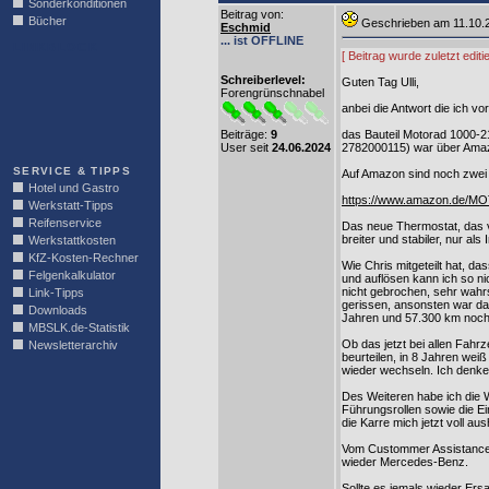
Sonderkonditionen
Beitrag von
:
Bücher
Geschrieben am 11.10
Eschmid
... ist OFFLINE
LINKBLOCK
[ Beitrag wurde zuletzt edi
Schreiberlevel:
Guten Tag Ulli,
Forengrünschnabel
anbei die Antwort die ich vo
Beiträge:
9
das Bauteil Motorad 1000-
User seit
24.06.2024
2782000115) war über Amazo
SERVICE & TIPPS
Auf Amazon sind noch zwei T
Hotel und Gastro
https://www.amazon.de/
Werkstatt-Tipps
Reifenservice
Das neue Thermostat, das v
breiter und stabiler, nur als 
Werkstattkosten
KfZ-Kosten-Rechner
Wie Chris mitgeteilt hat, d
Felgenkalkulator
und auflösen kann ich so ni
nicht gebrochen, sehr wahr
Link-Tipps
gerissen, ansonsten war da
Downloads
Jahren und 57.300 km noch
MBSLK.de-Statistik
Ob das jetzt bei allen Fahrz
Newsletterarchiv
beurteilen, in 8 Jahren wei
wieder wechseln. Ich denke,
Des Weiteren habe ich die
Führungsrollen sowie die Ein
die Karre mich jetzt voll aush
Vom Custommer Assistance Ce
wieder Mercedes-Benz.
Sollte es jemals wieder Ers