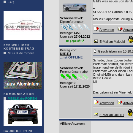
Gibt’s was neues von der 
FAQ
--
DIAS
SLK55 R172 CarbonLOOK-Ed
-
Schreiberlevel:
KW V3;Klappensteuerung;Al
Diplomforenuser
Antworten
Antwor
Beiträge:
1451
User seit
27.04.2012
E-Mail an Malouki
FREIWILLIGER
KOSTENBEITRAG
Beitrag von
:
Geschrieben am 10.10
MBSLK.de fördern
Ulli1111
... ist OFFLINE
ALFRA
Schade, dass Eugen bisher n
Partsmax bestellt, die lief
lassen und werde ihn dort i
Schreiberlevel:
Partsmax wieder einen Ther
Forengrünschnabel
Original-MB) und dann kan
Beste Grüße
Ulli
Beiträge:
9
User seit
17.11.2020
--
Das Leben ist ein Minenfeld, 
KOMMUNIKATION
MBSLK.de-FOREN
Antworten
Antwor
E-Mail an Ulli1111
Affiliate-Anzeigen:
BAUREIHE R170