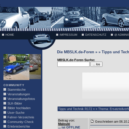
;
HOME
IMPRESSUM
DATENSCHUTZ
@ ADMINI
Die MBSLK.de-Foren » » Tipps und Tech
VÄTH
MBSLK.de-Foren-Suche:
COMMUNITY
Stammtische
Veranstaltungen
Veranstaltungsfotos
SLK-Bilder
Bilder hochladen
Tipps und Technik R172 » » Thema: Ersatzteilver
User-Suche
Fahrer-Verzeichnis
Beitrag von
:
Geschrieben am 06.10
Community-Check
Malouki
Erlebnisberichte
... ist OFFLINE