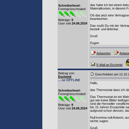
das habe ich bei einem bek
Schreiberlevel:
Materialkosten, in diesem F
Forengrünschnabel
Ob das jetzt eine Vertragsw
beantworten.
Beiträge:
9
User seit
24.06.2024
Das mußt Du mit der Vertra
bestell- und lieferbar.
Gruß
Eugen
Antworten
Antwor
E-Mail an Eschmid
Beitrag von
:
Geschrieben am 12.10
Eschmid
... ist OFFLINE
Hallo,
das Thermostat dass ich üb
Schreiberlevel:
Forengrünschnabel
Das Thermostat ist ein Wah
gut wie keine Bilder beifüg
sind die Hersteller verpflic
Beiträge:
9
bis 15 Jahren Ersatzteile 
User seit
24.06.2024
aufgrund schon dessen, das
Null komma null Antwort, a
nichts sagen.
Gruß