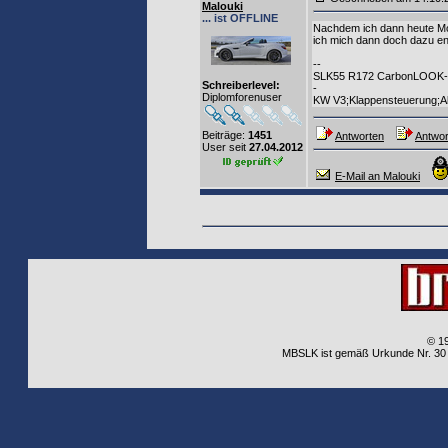
Malouki
... ist OFFLINE
Nachdem ich dann heute Mor
ich mich dann doch dazu en
--
SLK55 R172 CarbonLOOK-Ed
Schreiberlevel:
-
Diplomforenuser
KW V3;Klappensteuerung;Al
Beiträge:
1451
Antworten
Antwor
User seit
27.04.2012
E-Mail an Malouki
© 1
MBSLK ist gemäß Urkunde Nr. 30