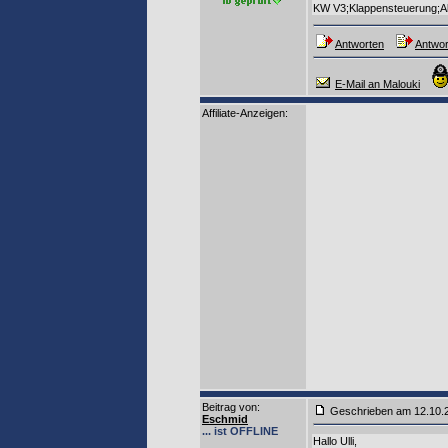
KW V3;Klappensteuerung;Al
Antworten
Antwor
E-Mail an Malouki
Affiliate-Anzeigen:
Beitrag von
:
Geschrieben am 12.10
Eschmid
... ist OFFLINE
Hallo Ulli,