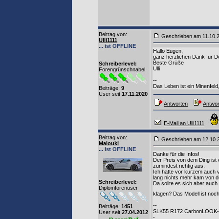
Beitrag von
:
Geschrieben am 11.10.
Ulli1111
... ist OFFLINE
Hallo Eugen,
ganz herzlichen Dank für De
Beste Grüße
Schreiberlevel:
Ulli
Forengrünschnabel
--
Das Leben ist ein Minenfeld, 
Beiträge:
9
User seit
17.11.2020
Antworten
Antwor
E-Mail an Ulli1111
Beitrag von
:
Geschrieben am 12.10
Malouki
... ist OFFLINE
Danke für die Infos!
Der Preis von dem Ding ist 
zumindest richtig aus.
Ich hatte vor kurzem auch 
lang nichts mehr kam von d
Schreiberlevel:
Da sollte es sich aber auch 
Diplomforenuser
klagen? Das Modell ist noc
--
Beiträge:
1451
SLK55 R172 CarbonLOOK-Ed
User seit
27.04.2012
-