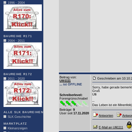
1996 - 2004
BAUREIHE R171
2004 - 2011
BAUREIHE R172
Beitrag von
:
Geschrieben am 10.10
2011 - 2020
Ulli1111
... ist OFFLINE
Sorry, habe gerade bemerkt
Gruß
Ulli
Schreiberlevel:
Forengrünschnabel
--
Das Leben ist ein Minenfeld, 
Beiträge:
9
ALLE SLK BAUREIHEN
User seit
17.11.2020
Antworten
Antwor
SLK Geschichte
MARKTPLATZ
E-Mail an Ulli1111
Kleinanzeigen