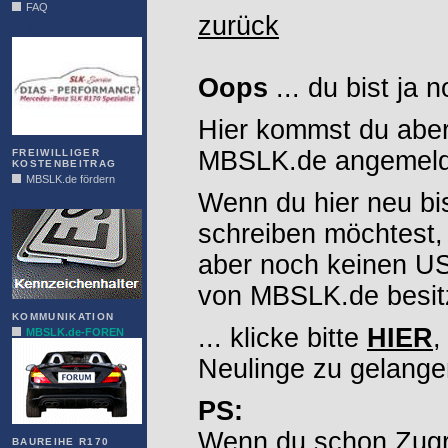
FAQ
zurück
DIAS
Oops
... du bist ja 
Hier kommst du aber
MBSLK.de angemelde
FREIWILLIGER
KOSTENBEITRAG
MBSLK.de fördern
Wenn du hier neu bi
ALFRA
schreiben möchtest,
aber noch keinen 
von MBSLK.de besitz
KOMMUNIKATION
... klicke bitte
HIER
,
MBSLK.de-FOREN
Neulinge zu gelange
PS:
Wenn du schon Zugr
BAUREIHE R170