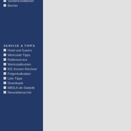
Sonderkonditionen
Bücher
LINKBLOCK
SERVICE & TIPPS
Hotel und Gastro
Werkstatt-Tipps
Reifenservice
Werkstattkosten
KfZ-Kosten-Rechner
Felgenkalkulator
Link-Tipps
Downloads
MBSLK.de-Statistik
Newsletterarchiv