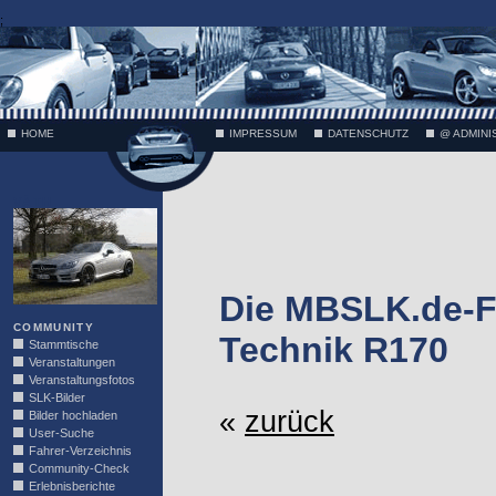
;
HOME
IMPRESSUM
DATENSCHUTZ
@ ADMINI
VÄTH
Die MBSLK.de-F
COMMUNITY
Technik R170
Stammtische
Veranstaltungen
Veranstaltungsfotos
SLK-Bilder
«
zurück
Bilder hochladen
User-Suche
Fahrer-Verzeichnis
Community-Check
Erlebnisberichte