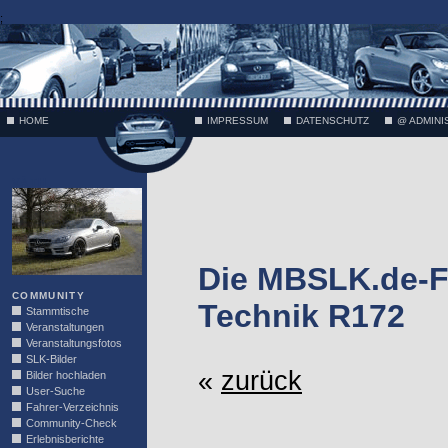
;
HOME
IMPRESSUM
DATENSCHUTZ
@ ADMINI
VÄTH
Die MBSLK.de-F
COMMUNITY
Technik R172
Stammtische
Veranstaltungen
Veranstaltungsfotos
SLK-Bilder
«
zurück
Bilder hochladen
User-Suche
Fahrer-Verzeichnis
Community-Check
Erlebnisberichte