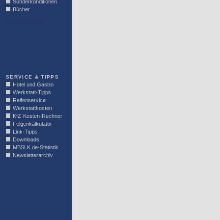
Sonderkonditionen
Bücher
LINKBLOCK
SERVICE & TIPPS
Hotel und Gastro
Werkstatt-Tipps
Reifenservice
Werkstattkosten
KfZ-Kosten-Rechner
Felgenkalkulator
Link-Tipps
Downloads
MBSLK.de-Statistik
Newsletterarchiv