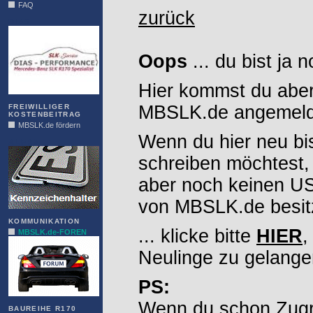
FAQ
zurück
DIAS
Oops
... du bist ja 
Hier kommst du aber
MBSLK.de angemelde
FREIWILLIGER
KOSTENBEITRAG
MBSLK.de fördern
Wenn du hier neu bi
ALFRA
schreiben möchtest,
aber noch keinen 
von MBSLK.de besitz
KOMMUNIKATION
... klicke bitte
HIER
,
MBSLK.de-FOREN
Neulinge zu gelange
PS:
Wenn du schon Zugr
BAUREIHE R170