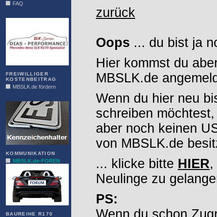
FAQ
zurück
DIAS
Oops
... du bist ja 
Hier kommst du aber
MBSLK.de angemelde
FREIWILLIGER
KOSTENBEITRAG
MBSLK.de fördern
Wenn du hier neu bi
ALFRA
schreiben möchtest,
aber noch keinen 
von MBSLK.de besitz
KOMMUNIKATION
... klicke bitte
HIER
,
MBSLK.de-FOREN
Neulinge zu gelange
PS:
Wenn du schon Zugr
BAUREIHE R170