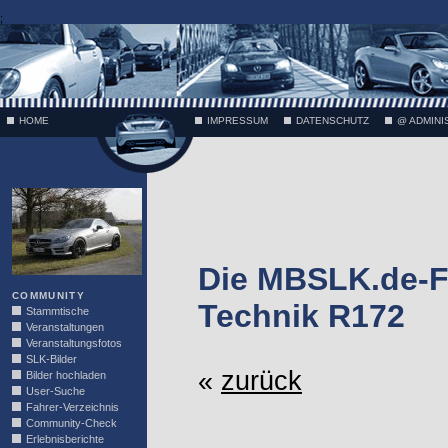
;
HOME
IMPRESSUM
DATENSCHUTZ
@ ADMINI
VÄTH
Die MBSLK.de-F
COMMUNITY
Technik R172
Stammtische
Veranstaltungen
Veranstaltungsfotos
SLK-Bilder
«
zurück
Bilder hochladen
User-Suche
Fahrer-Verzeichnis
Community-Check
Erlebnisberichte