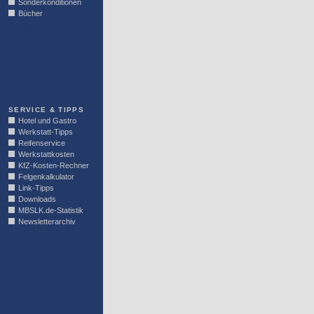
Sonderkonditionen
Bücher
LINKBLOCK
SERVICE & TIPPS
Hotel und Gastro
Werkstatt-Tipps
Reifenservice
Werkstattkosten
KfZ-Kosten-Rechner
Felgenkalkulator
Link-Tipps
Downloads
MBSLK.de-Statistik
Newsletterarchiv