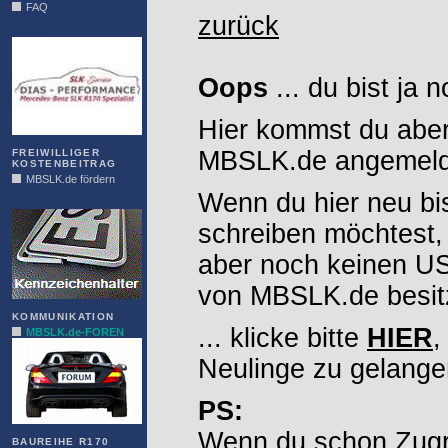
FAQ
zurück
DIAS
Oops
... du bist ja 
Hier kommst du aber
MBSLK.de angemelde
FREIWILLIGER
KOSTENBEITRAG
MBSLK.de fördern
Wenn du hier neu bi
ALFRA
schreiben möchtest,
aber noch keinen 
von MBSLK.de besitz
KOMMUNIKATION
... klicke bitte
HIER
,
MBSLK.de-FOREN
Neulinge zu gelange
PS:
Wenn du schon Zugr
BAUREIHE R170