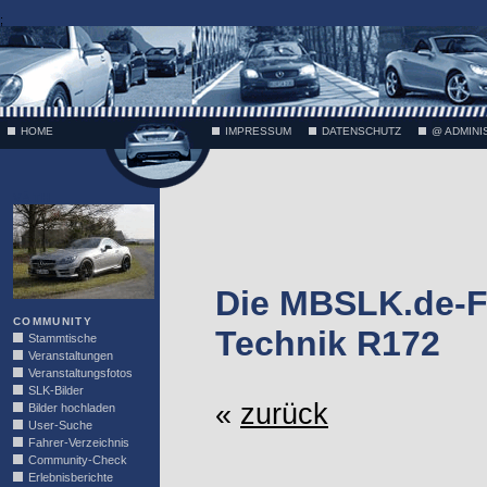
;
HOME
IMPRESSUM
DATENSCHUTZ
@ ADMINI
VÄTH
Die MBSLK.de-F
COMMUNITY
Technik R172
Stammtische
Veranstaltungen
Veranstaltungsfotos
SLK-Bilder
«
zurück
Bilder hochladen
User-Suche
Fahrer-Verzeichnis
Community-Check
Erlebnisberichte