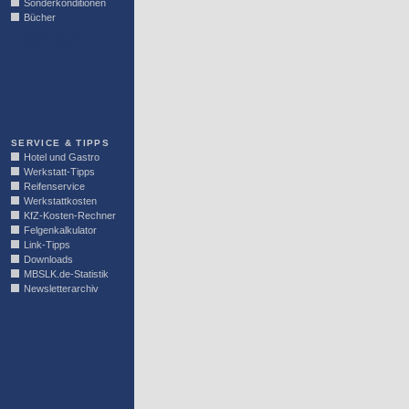
Sonderkonditionen
Bücher
LINKBLOCK
SERVICE & TIPPS
Hotel und Gastro
Werkstatt-Tipps
Reifenservice
Werkstattkosten
KfZ-Kosten-Rechner
Felgenkalkulator
Link-Tipps
Downloads
MBSLK.de-Statistik
Newsletterarchiv