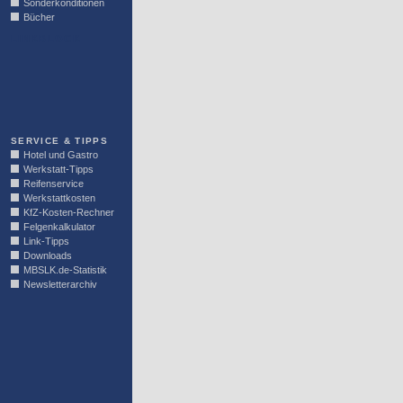
Sonderkonditionen
Bücher
LINKBLOCK
SERVICE & TIPPS
Hotel und Gastro
Werkstatt-Tipps
Reifenservice
Werkstattkosten
KfZ-Kosten-Rechner
Felgenkalkulator
Link-Tipps
Downloads
MBSLK.de-Statistik
Newsletterarchiv