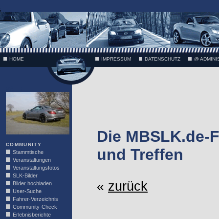
;
HOME
IMPRESSUM
DATENSCHUTZ
@ ADMINI
VÄTH
Die MBSLK.de-F
COMMUNITY
und Treffen
Stammtische
Veranstaltungen
Veranstaltungsfotos
SLK-Bilder
«
zurück
Bilder hochladen
User-Suche
Fahrer-Verzeichnis
Community-Check
Erlebnisberichte