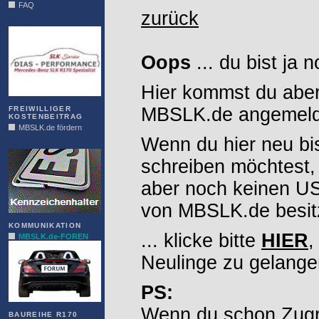
FAQ
zurück
DIAS
Oops
... du bist ja 
Hier kommst du aber
MBSLK.de angemelde
FREIWILLIGER
KOSTENBEITRAG
MBSLK.de fördern
Wenn du hier neu bi
ALFRA
schreiben möchtest,
aber noch keinen 
von MBSLK.de besitz
KOMMUNIKATION
... klicke bitte
HIER
,
MBSLK.de-FOREN
Neulinge zu gelange
PS:
Wenn du schon Zugr
BAUREIHE R170