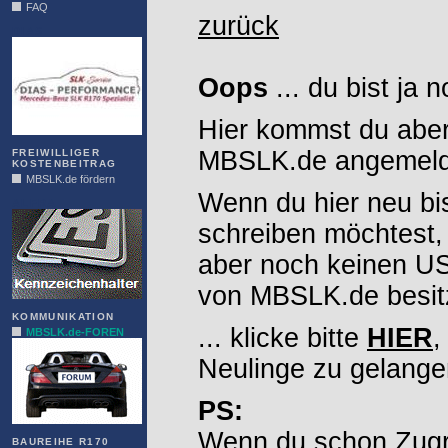
FAQ
zurück
DIAS
Oops
... du bist ja 
Hier kommst du aber
MBSLK.de angemelde
FREIWILLIGER
KOSTENBEITRAG
MBSLK.de fördern
Wenn du hier neu bi
ALFRA
schreiben möchtest,
aber noch keinen 
von MBSLK.de besitz
KOMMUNIKATION
... klicke bitte
HIER
,
MBSLK.de-FOREN
Neulinge zu gelange
PS:
Wenn du schon Zugr
BAUREIHE R170