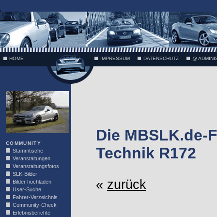
;
HOME
IMPRESSUM
DATENSCHUTZ
@ ADMINI
VÄTH
Die MBSLK.de-F
COMMUNITY
Technik R172
Stammtische
Veranstaltungen
Veranstaltungsfotos
SLK-Bilder
«
zurück
Bilder hochladen
User-Suche
Fahrer-Verzeichnis
Community-Check
Erlebnisberichte