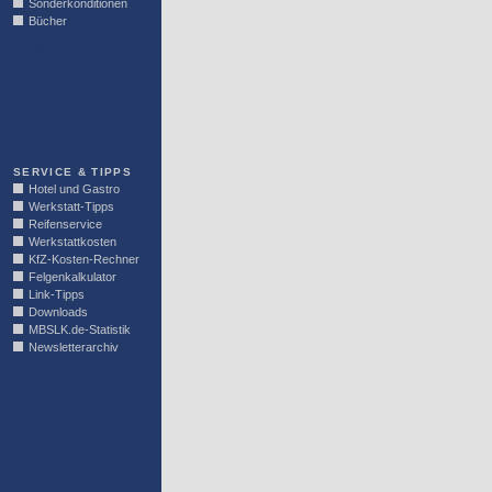
Sonderkonditionen
Bücher
LINKBLOCK
SERVICE & TIPPS
Hotel und Gastro
Werkstatt-Tipps
Reifenservice
Werkstattkosten
KfZ-Kosten-Rechner
Felgenkalkulator
Link-Tipps
Downloads
MBSLK.de-Statistik
Newsletterarchiv