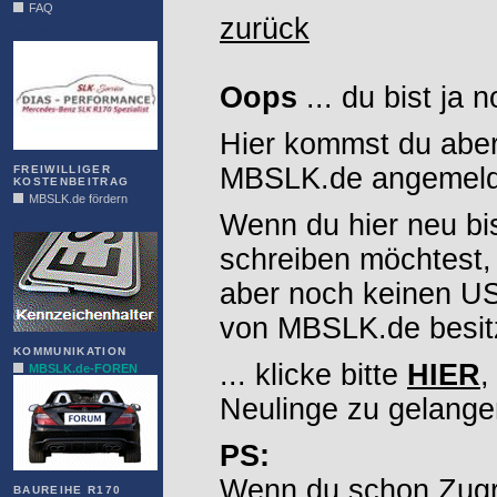
FAQ
zurück
DIAS
Oops
... du bist ja 
Hier kommst du aber
MBSLK.de angemelde
FREIWILLIGER
KOSTENBEITRAG
MBSLK.de fördern
Wenn du hier neu bi
ALFRA
schreiben möchtest,
aber noch keinen 
von MBSLK.de besitz
KOMMUNIKATION
... klicke bitte
HIER
,
MBSLK.de-FOREN
Neulinge zu gelange
PS:
Wenn du schon Zugr
BAUREIHE R170