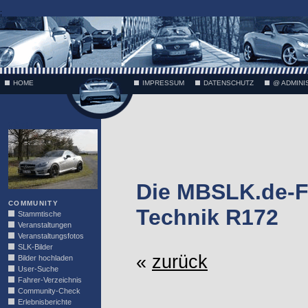
;
HOME
IMPRESSUM
DATENSCHUTZ
@ ADMINI
VÄTH
Die MBSLK.de-F
COMMUNITY
Technik R172
Stammtische
Veranstaltungen
Veranstaltungsfotos
SLK-Bilder
«
zurück
Bilder hochladen
User-Suche
Fahrer-Verzeichnis
Community-Check
Erlebnisberichte