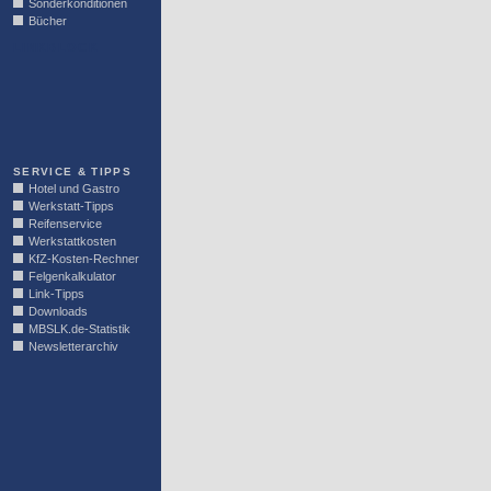
Sonderkonditionen
Bücher
LINKBLOCK
SERVICE & TIPPS
Hotel und Gastro
Werkstatt-Tipps
Reifenservice
Werkstattkosten
KfZ-Kosten-Rechner
Felgenkalkulator
Link-Tipps
Downloads
MBSLK.de-Statistik
Newsletterarchiv