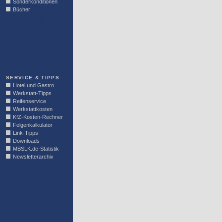
Sonderkonditionen
Bücher
LINKBLOCK
SERVICE & TIPPS
Hotel und Gastro
Werkstatt-Tipps
Reifenservice
Werkstattkosten
KfZ-Kosten-Rechner
Felgenkalkulator
Link-Tipps
Downloads
MBSLK.de-Statistik
Newsletterarchiv