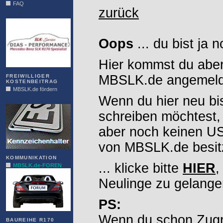
FAQ
zurück
DIAS
Oops
... du bist ja 
Hier kommst du aber
MBSLK.de angemelde
FREIWILLIGER
KOSTENBEITRAG
MBSLK.de fördern
Wenn du hier neu bi
ALFRA
schreiben möchtest,
aber noch keinen 
von MBSLK.de besitz
KOMMUNIKATION
... klicke bitte
HIER
,
MBSLK.de-FOREN
Neulinge zu gelange
PS:
Wenn du schon Zugr
BAUREIHE R170