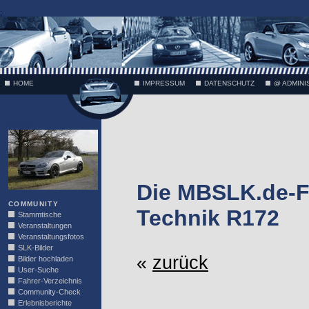
;
HOME
IMPRESSUM
DATENSCHUTZ
@ ADMINI
VÄTH
Die MBSLK.de-F
COMMUNITY
Technik R172
Stammtische
Veranstaltungen
Veranstaltungsfotos
SLK-Bilder
«
zurück
Bilder hochladen
User-Suche
Fahrer-Verzeichnis
Community-Check
Erlebnisberichte