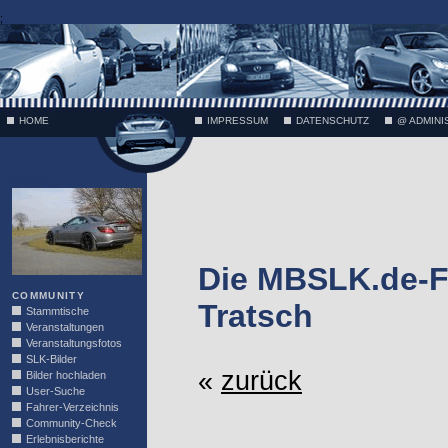
;
HOME
IMPRESSUM
DATENSCHUTZ
@ ADMINI
VÄTH
Die MBSLK.de-F
COMMUNITY
Tratsch
Stammtische
Veranstaltungen
Veranstaltungsfotos
SLK-Bilder
«
zurück
Bilder hochladen
User-Suche
Fahrer-Verzeichnis
Community-Check
Erlebnisberichte