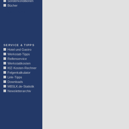
Sonderkonditionen
Bücher
LINKBLOCK
SERVICE & TIPPS
Hotel und Gastro
Werkstatt-Tipps
Reifenservice
Werkstattkosten
KfZ-Kosten-Rechner
Felgenkalkulator
Link-Tipps
Downloads
MBSLK.de-Statistik
Newsletterarchiv