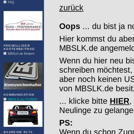
FAQ
zurück
DIAS
Oops
... du bist ja 
Hier kommst du aber
MBSLK.de angemelde
FREIWILLIGER
KOSTENBEITRAG
MBSLK.de fördern
Wenn du hier neu bi
ALFRA
schreiben möchtest,
aber noch keinen 
von MBSLK.de besitz
KOMMUNIKATION
... klicke bitte
HIER
,
MBSLK.de-FOREN
Neulinge zu gelange
PS:
Wenn du schon Zugr
BAUREIHE R170