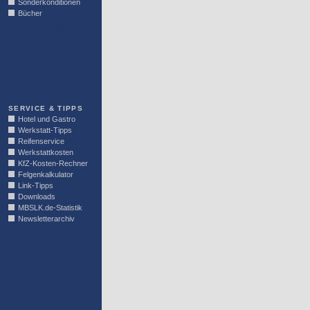
Sonderkonditionen
Bücher
LINKBLOCK
SERVICE & TIPPS
Hotel und Gastro
Werkstatt-Tipps
Reifenservice
Werkstattkosten
KfZ-Kosten-Rechner
Felgenkalkulator
Link-Tipps
Downloads
MBSLK.de-Statistik
Newsletterarchiv