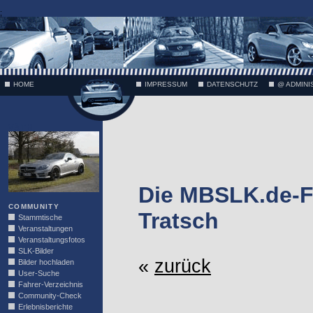
;
HOME
IMPRESSUM
DATENSCHUTZ
@ ADMINI
VÄTH
Die MBSLK.de-F
COMMUNITY
Tratsch
Stammtische
Veranstaltungen
Veranstaltungsfotos
SLK-Bilder
«
zurück
Bilder hochladen
User-Suche
Fahrer-Verzeichnis
Community-Check
Erlebnisberichte