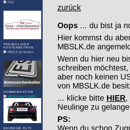
FAQ
zurück
DIAS
Oops
... du bist ja 
Hier kommst du aber
MBSLK.de angemelde
FREIWILLIGER
KOSTENBEITRAG
MBSLK.de fördern
Wenn du hier neu bi
ALFRA
schreiben möchtest,
aber noch keinen 
von MBSLK.de besitz
KOMMUNIKATION
... klicke bitte
HIER
,
MBSLK.de-FOREN
Neulinge zu gelange
PS:
Wenn du schon Zugr
BAUREIHE R170