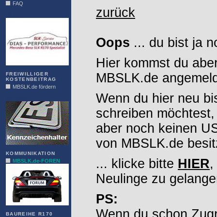
FAQ
zurück
DIAS
Oops
... du bist ja 
Hier kommst du aber
MBSLK.de angemelde
FREIWILLIGER
KOSTENBEITRAG
MBSLK.de fördern
Wenn du hier neu bi
ALFRA
schreiben möchtest,
aber noch keinen 
von MBSLK.de besitz
KOMMUNIKATION
... klicke bitte
HIER
,
MBSLK.de-FOREN
Neulinge zu gelange
PS:
Wenn du schon Zugr
BAUREIHE R170