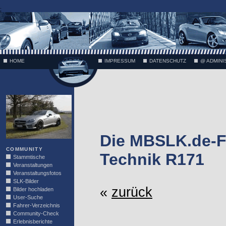
;
HOME
IMPRESSUM
DATENSCHUTZ
@ ADMINI
VÄTH
Die MBSLK.de-F
COMMUNITY
Technik R171
Stammtische
Veranstaltungen
Veranstaltungsfotos
SLK-Bilder
«
zurück
Bilder hochladen
User-Suche
Fahrer-Verzeichnis
Community-Check
Erlebnisberichte