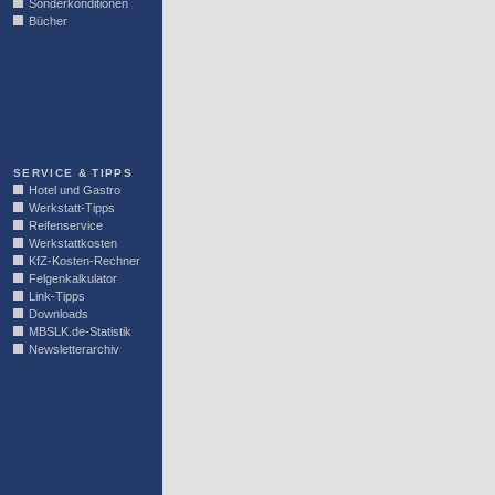
Sonderkonditionen
Bücher
LINKBLOCK
SERVICE & TIPPS
Hotel und Gastro
Werkstatt-Tipps
Reifenservice
Werkstattkosten
KfZ-Kosten-Rechner
Felgenkalkulator
Link-Tipps
Downloads
MBSLK.de-Statistik
Newsletterarchiv