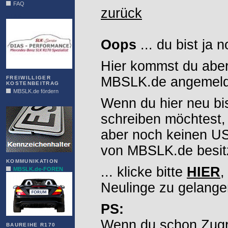
FAQ
zurück
DIAS
Oops
... du bist ja 
Hier kommst du aber
MBSLK.de angemelde
FREIWILLIGER
KOSTENBEITRAG
MBSLK.de fördern
Wenn du hier neu bi
ALFRA
schreiben möchtest,
aber noch keinen 
von MBSLK.de besitz
KOMMUNIKATION
... klicke bitte
HIER
,
MBSLK.de-FOREN
Neulinge zu gelange
PS:
Wenn du schon Zugr
BAUREIHE R170