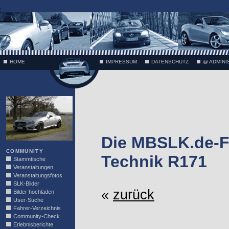
;
HOME
IMPRESSUM
DATENSCHUTZ
@ ADMINI
VÄTH
Die MBSLK.de-F
COMMUNITY
Technik R171
Stammtische
Veranstaltungen
Veranstaltungsfotos
SLK-Bilder
«
zurück
Bilder hochladen
User-Suche
Fahrer-Verzeichnis
Community-Check
Erlebnisberichte