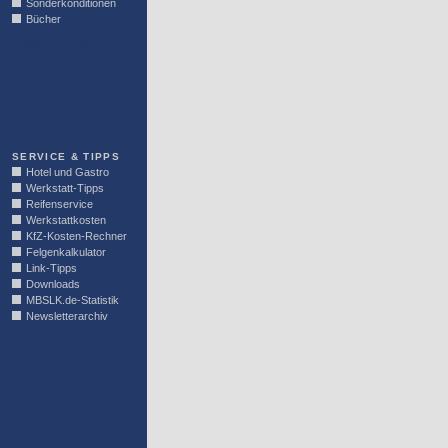
Sonderkonditionen
Bücher
LINKBLOCK
SERVICE & TIPPS
Hotel und Gastro
Werkstatt-Tipps
Reifenservice
Werkstattkosten
KfZ-Kosten-Rechner
Felgenkalkulator
Link-Tipps
Downloads
MBSLK.de-Statistik
Newsletterarchiv