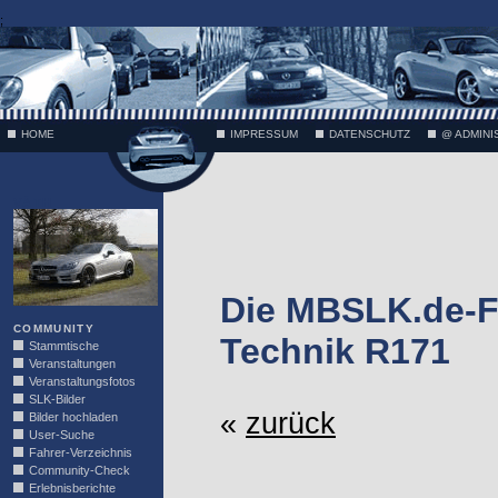
;
HOME
IMPRESSUM
DATENSCHUTZ
@ ADMINI
VÄTH
Die MBSLK.de-F
COMMUNITY
Technik R171
Stammtische
Veranstaltungen
Veranstaltungsfotos
SLK-Bilder
«
zurück
Bilder hochladen
User-Suche
Fahrer-Verzeichnis
Community-Check
Erlebnisberichte