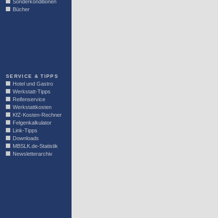
Sonderkonditionen
Bücher
LINKBLOCK
SERVICE & TIPPS
Hotel und Gastro
Werkstatt-Tipps
Reifenservice
Werkstattkosten
KfZ-Kosten-Rechner
Felgenkalkulator
Link-Tipps
Downloads
MBSLK.de-Statistik
Newsletterarchiv