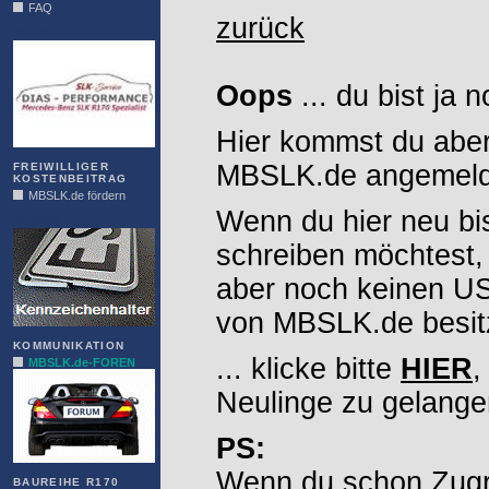
FAQ
zurück
DIAS
Oops
... du bist ja 
Hier kommst du aber
MBSLK.de angemelde
FREIWILLIGER
KOSTENBEITRAG
MBSLK.de fördern
Wenn du hier neu bi
ALFRA
schreiben möchtest,
aber noch keinen 
von MBSLK.de besitz
KOMMUNIKATION
... klicke bitte
HIER
,
MBSLK.de-FOREN
Neulinge zu gelange
PS:
Wenn du schon Zugr
BAUREIHE R170