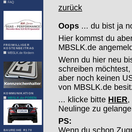
FAQ
zurück
DIAS
Oops
... du bist ja 
Hier kommst du aber
MBSLK.de angemelde
FREIWILLIGER
KOSTENBEITRAG
MBSLK.de fördern
Wenn du hier neu bi
ALFRA
schreiben möchtest,
aber noch keinen 
von MBSLK.de besitz
KOMMUNIKATION
... klicke bitte
HIER
,
MBSLK.de-FOREN
Neulinge zu gelange
PS:
Wenn du schon Zugr
BAUREIHE R170