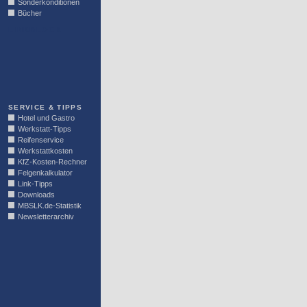
Sonderkonditionen
Bücher
LINKBLOCK
SERVICE & TIPPS
Hotel und Gastro
Werkstatt-Tipps
Reifenservice
Werkstattkosten
KfZ-Kosten-Rechner
Felgenkalkulator
Link-Tipps
Downloads
MBSLK.de-Statistik
Newsletterarchiv