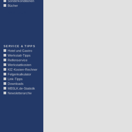
Sonderkonditionen
Bücher
LINKBLOCK
SERVICE & TIPPS
Hotel und Gastro
Werkstatt-Tipps
Reifenservice
Werkstattkosten
KfZ-Kosten-Rechner
Felgenkalkulator
Link-Tipps
Downloads
MBSLK.de-Statistik
Newsletterarchiv