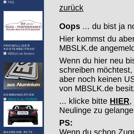
FAQ
zurück
DIAS
Oops
... du bist ja 
Hier kommst du aber
MBSLK.de angemelde
FREIWILLIGER
KOSTENBEITRAG
MBSLK.de fördern
Wenn du hier neu bi
ALFRA
schreiben möchtest,
aber noch keinen 
von MBSLK.de besitz
KOMMUNIKATION
... klicke bitte
HIER
,
MBSLK.de-FOREN
Neulinge zu gelange
PS:
Wenn du schon Zugr
BAUREIHE R170