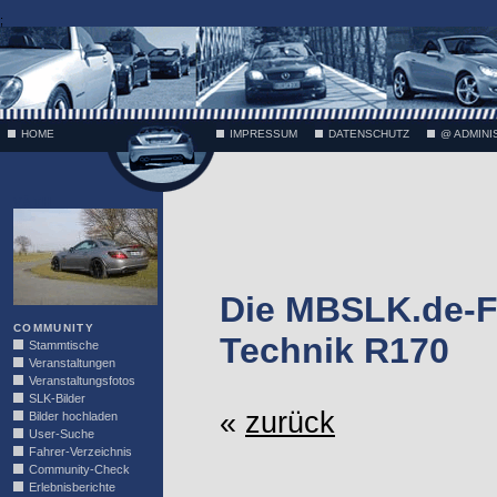
;
HOME
IMPRESSUM
DATENSCHUTZ
@ ADMINI
VÄTH
Die MBSLK.de-F
COMMUNITY
Technik R170
Stammtische
Veranstaltungen
Veranstaltungsfotos
SLK-Bilder
«
zurück
Bilder hochladen
User-Suche
Fahrer-Verzeichnis
Community-Check
Erlebnisberichte