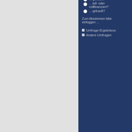
... teil- oder
vollfinanziert?
... gekauft?
Zum Abstimmen bitte
einloggen ...
Umfrage-Ergebnisse
Andere Umfragen
AFFIL_R_U