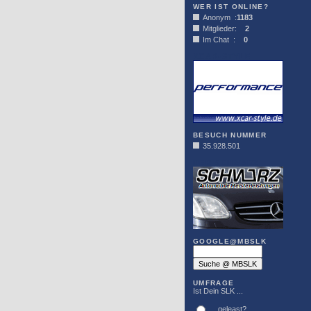
WER IST ONLINE?
Anonym :
1183
Mitglieder:
2
Im Chat :
0
XCAR-STYLE
BESUCH NUMMER
35.928.501
DER SCHWARZ
GOOGLE@MBSLK
UMFRAGE
Ist Dein SLK ...
... geleast?