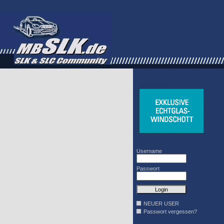
WINDSCHOTT
DESIGN
Username
Passwort
NEUER USER
Passwort vergessen?