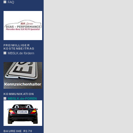
FAQ
DIAS
FREIWILLIGER
KOSTENBEITRAG
MBSLK.de fördern
ALFRA
KOMMUNIKATION
MBSLK.de-FOREN
BAUREIHE R170