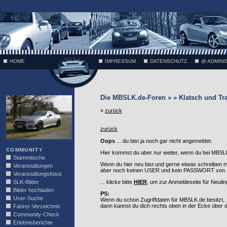
;
HOME
IMPRESSUM
DATENSCHUTZ
@ ADMINI
VÄTH
Die MBSLK.de-Foren » » Klatsch und Tr
«
zurück
zurück
Oops
... du bist ja noch gar nicht angemeldet.
COMMUNITY
Hier kommst du aber nur weiter, wenn du bei MBSLK
Stammtische
Wenn du hier neu bist und gerne etwas schreiben 
Veranstaltungen
aber noch keinen USER und kein PASSWORT von MB
Veranstaltungsfotos
SLK-Bilder
... klicke bitte
HIER
, um zur Anmeldeseite für Neuli
Bilder hochladen
PS:
User-Suche
Wenn du schon Zugriffdaten für MBSLK.de besitzt,
dann kannst du dich rechts oben in der Ecke über
Fahrer-Verzeichnis
Community-Check
Erlebnisberichte