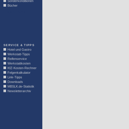
Sonderkonditionen
Bücher
LINKBLOCK
SERVICE & TIPPS
Hotel und Gastro
Werkstatt-Tipps
Reifenservice
Werkstattkosten
KfZ-Kosten-Rechner
Felgenkalkulator
Link-Tipps
Downloads
MBSLK.de-Statistik
Newsletterarchiv