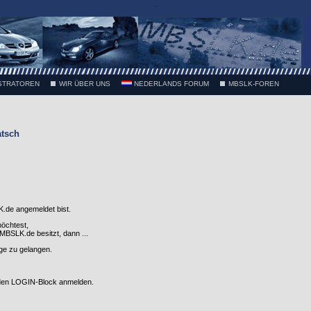
.
STRATOREN
WIR ÜBER UNS
NEDERLANDS FORUM
MBSLK-FOREN
atsch
.de angemeldet bist.
möchtest,
SLK.de besitzt, dann ...
nge zu gelangen.
 den LOGIN-Block anmelden.