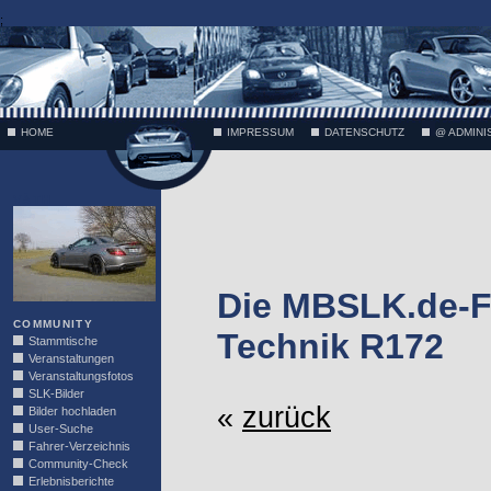
;
HOME
IMPRESSUM
DATENSCHUTZ
@ ADMINI
VÄTH
Die MBSLK.de-F
COMMUNITY
Technik R172
Stammtische
Veranstaltungen
Veranstaltungsfotos
SLK-Bilder
«
zurück
Bilder hochladen
User-Suche
Fahrer-Verzeichnis
Community-Check
Erlebnisberichte