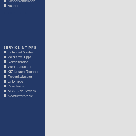
Sonderkonditionen
Bücher
LINKBLOCK
SERVICE & TIPPS
Hotel und Gastro
Werkstatt-Tipps
Reifenservice
Werkstattkosten
KfZ-Kosten-Rechner
Felgenkalkulator
Link-Tipps
Downloads
MBSLK.de-Statistik
Newsletterarchiv