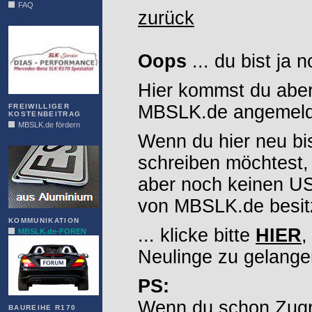
FAQ
zurück
DIAS
Oops
... du bist ja 
Hier kommst du aber
MBSLK.de angemelde
FREIWILLIGER
KOSTENBEITRAG
MBSLK.de fördern
Wenn du hier neu bi
ALFRA
schreiben möchtest,
aber noch keinen 
von MBSLK.de besitz
KOMMUNIKATION
... klicke bitte
HIER
,
MBSLK.de-FOREN
Neulinge zu gelange
PS:
Wenn du schon Zugr
BAUREIHE R170