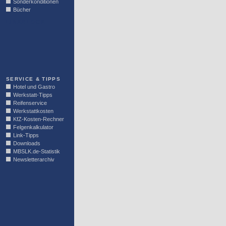
Sonderkonditionen
Bücher
LINKBLOCK
SERVICE & TIPPS
Hotel und Gastro
Werkstatt-Tipps
Reifenservice
Werkstattkosten
KfZ-Kosten-Rechner
Felgenkalkulator
Link-Tipps
Downloads
MBSLK.de-Statistik
Newsletterarchiv