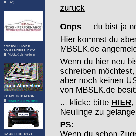
FAQ
zurück
DIAS
Oops
... du bist ja 
Hier kommst du aber
MBSLK.de angemelde
FREIWILLIGER
KOSTENBEITRAG
MBSLK.de fördern
Wenn du hier neu bi
ALFRA
schreiben möchtest,
aber noch keinen 
von MBSLK.de besitz
KOMMUNIKATION
... klicke bitte
HIER
,
MBSLK.de-FOREN
Neulinge zu gelange
PS:
Wenn du schon Zugr
BAUREIHE R170