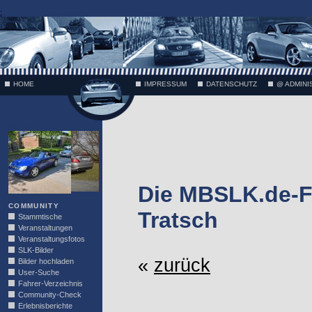
;
HOME
IMPRESSUM
DATENSCHUTZ
@ ADMINI
VÄTH
Die MBSLK.de-F
COMMUNITY
Tratsch
Stammtische
Veranstaltungen
Veranstaltungsfotos
SLK-Bilder
«
zurück
Bilder hochladen
User-Suche
Fahrer-Verzeichnis
Community-Check
Erlebnisberichte