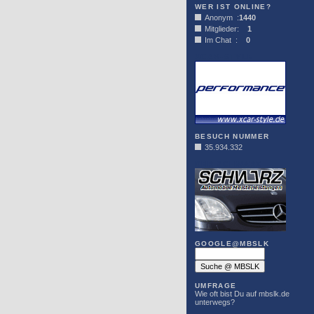
WER IST ONLINE?
Anonym :
1440
Mitglieder:
1
Im Chat :
0
XCAR-STYLE
BESUCH NUMMER
35.934.332
DER SCHWARZ
GOOGLE@MBSLK
UMFRAGE
Wie oft bist Du auf mbslk.de
unterwegs?