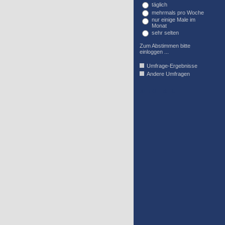
täglich
mehrmals pro Woche
nur einige Male im
Monat
sehr selten
Zum Abstimmen bitte
einloggen ...
Umfrage-Ergebnisse
Andere Umfragen
AFFIL_R_U