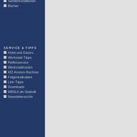
Sonderkonditionen
Bücher
LINKBLOCK
SERVICE & TIPPS
Hotel und Gastro
Werkstatt-Tipps
Reifenservice
Werkstattkosten
KfZ-Kosten-Rechner
Felgenkalkulator
Link-Tipps
Downloads
MBSLK.de-Statistik
Newsletterarchiv