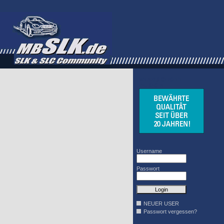
WINDSCHOTT
DESIGN
Username
Passwort
NEUER USER
Passwort vergessen?