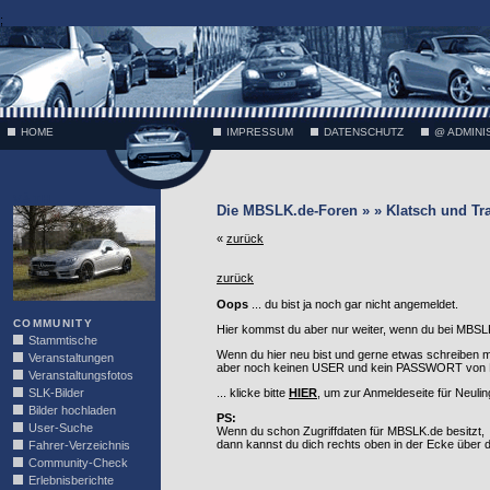
;
HOME
IMPRESSUM
DATENSCHUTZ
@ ADMINI
VÄTH
Die MBSLK.de-Foren » » Klatsch und Tr
«
zurück
zurück
Oops
... du bist ja noch gar nicht angemeldet.
COMMUNITY
Hier kommst du aber nur weiter, wenn du bei MBSLK
Stammtische
Wenn du hier neu bist und gerne etwas schreiben 
Veranstaltungen
aber noch keinen USER und kein PASSWORT von MB
Veranstaltungsfotos
SLK-Bilder
... klicke bitte
HIER
, um zur Anmeldeseite für Neuli
Bilder hochladen
PS:
User-Suche
Wenn du schon Zugriffdaten für MBSLK.de besitzt,
dann kannst du dich rechts oben in der Ecke über
Fahrer-Verzeichnis
Community-Check
Erlebnisberichte