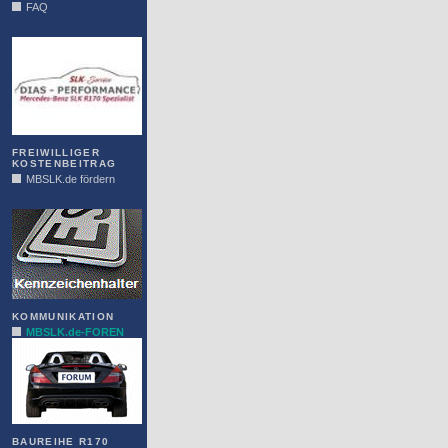
FAQ
DIAS
FREIWILLIGER
KOSTENBEITRAG
MBSLK.de fördern
ALFRA
KOMMUNIKATION
MBSLK.de-FOREN
BAUREIHE R170