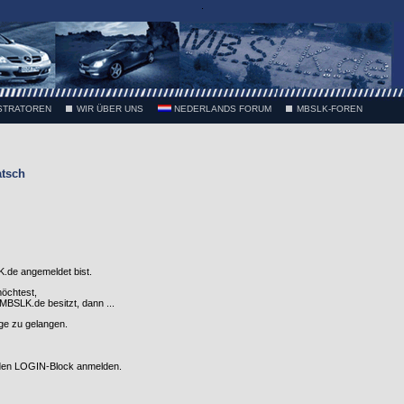
.
STRATOREN
WIR ÜBER UNS
NEDERLANDS FORUM
MBSLK-FOREN
atsch
.de angemeldet bist.
möchtest,
SLK.de besitzt, dann ...
nge zu gelangen.
 den LOGIN-Block anmelden.