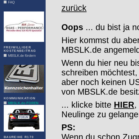
FAQ
zurück
DIAS
Oops
... du bist ja 
Hier kommst du aber
MBSLK.de angemelde
FREIWILLIGER
KOSTENBEITRAG
MBSLK.de fördern
Wenn du hier neu bi
ALFRA
schreiben möchtest,
aber noch keinen 
von MBSLK.de besitz
KOMMUNIKATION
... klicke bitte
HIER
,
MBSLK.de-FOREN
Neulinge zu gelange
PS:
Wenn du schon Zugr
BAUREIHE R170