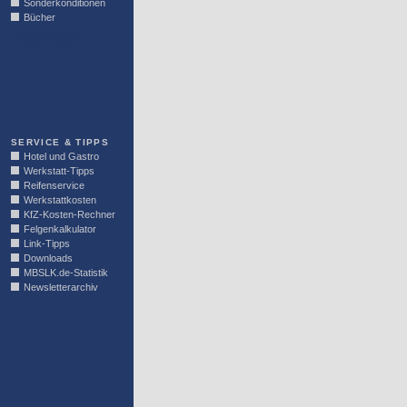
Sonderkonditionen
Bücher
LINKBLOCK
SERVICE & TIPPS
Hotel und Gastro
Werkstatt-Tipps
Reifenservice
Werkstattkosten
KfZ-Kosten-Rechner
Felgenkalkulator
Link-Tipps
Downloads
MBSLK.de-Statistik
Newsletterarchiv