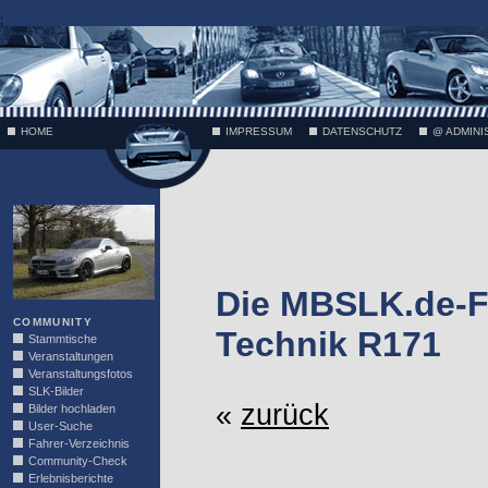
;
HOME
IMPRESSUM
DATENSCHUTZ
@ ADMINI
VÄTH
Die MBSLK.de-F
COMMUNITY
Technik R171
Stammtische
Veranstaltungen
Veranstaltungsfotos
SLK-Bilder
«
zurück
Bilder hochladen
User-Suche
Fahrer-Verzeichnis
Community-Check
Erlebnisberichte