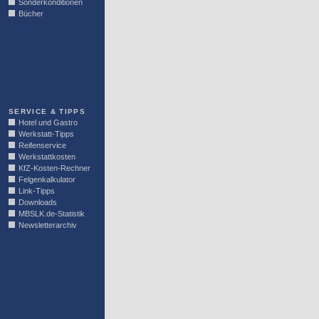
Sonderkonditionen
Bücher
LINKBLOCK
SERVICE & TIPPS
Hotel und Gastro
Werkstatt-Tipps
Reifenservice
Werkstattkosten
KfZ-Kosten-Rechner
Felgenkalkulator
Link-Tipps
Downloads
MBSLK.de-Statistik
Newsletterarchiv