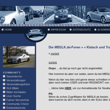
;
HOME
IMPRESSUM
DATENSCHUTZ
@ ADMINI
VÄTH
Die MBSLK.de-Foren » » Klatsch und Tr
«
zurück
zurück
Oops
... du bist ja noch gar nicht angemeldet.
COMMUNITY
Hier kommst du aber nur weiter, wenn du bei MBSLK
Stammtische
Wenn du hier neu bist und gerne etwas schreiben 
Veranstaltungen
aber noch keinen USER und kein PASSWORT von MB
Veranstaltungsfotos
SLK-Bilder
... klicke bitte
HIER
, um zur Anmeldeseite für Neuli
Bilder hochladen
PS:
User-Suche
Wenn du schon Zugriffdaten für MBSLK.de besitzt,
dann kannst du dich rechts oben in der Ecke über
Fahrer-Verzeichnis
Community-Check
Erlebnisberichte