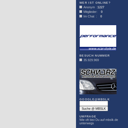
WER IST ONLINE?
Anonym :
1227
Mitglieder:
0
Im Chat :
0
XCAR-STYLE
BESUCH NUMMER
35.929.969
DER SCHWARZ
GOOGLE@MBSLK
UMFRAGE
Wie oft bist Du auf mbslk.de
unterwegs