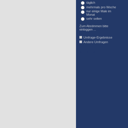
täglich
mehrmals pro Woche
nur einige Male im
Monat
sehr selten
Zum Abstimmen bitte
einloggen ...
Umfrage-Ergebnisse
Andere Umfragen
AFFIL_R_U