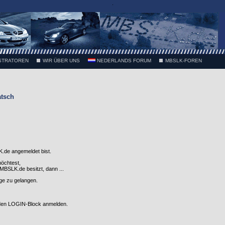
.
STRATOREN
WIR ÜBER UNS
NEDERLANDS FORUM
MBSLK-FOREN
atsch
.de angemeldet bist.
möchtest,
SLK.de besitzt, dann ...
nge zu gelangen.
 den LOGIN-Block anmelden.