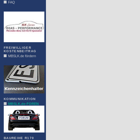
FAQ
DIAS
FREIWILLIGER
KOSTENBEITRAG
MBSLK.de fördern
ALFRA
KOMMUNIKATION
MBSLK.de-FOREN
BAUREIHE R170