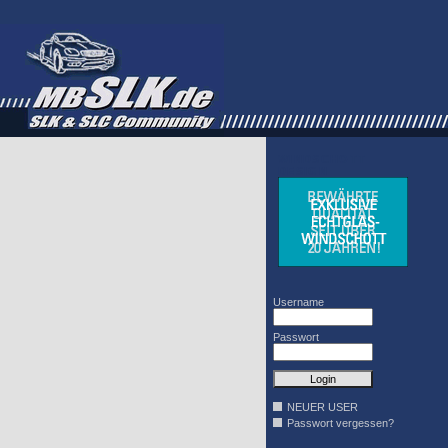
WINDSCHOTT
DESIGN
Username
Passwort
NEUER USER
Passwort vergessen?