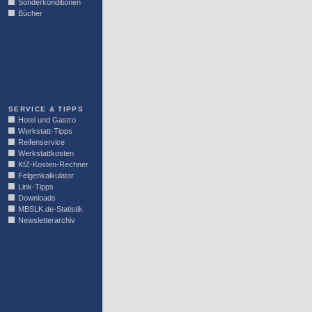
Sonderkonditionen
Bücher
LINKBLOCK
SERVICE & TIPPS
Hotel und Gastro
Werkstatt-Tipps
Reifenservice
Werkstattkosten
KfZ-Kosten-Rechner
Felgenkalkulator
Link-Tipps
Downloads
MBSLK.de-Statistik
Newsletterarchiv