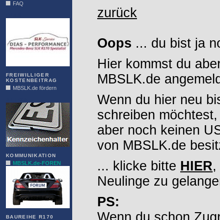
FAQ
zurück
DIAS
Oops
... du bist ja 
Hier kommst du aber
MBSLK.de angemelde
FREIWILLIGER
KOSTENBEITRAG
MBSLK.de fördern
Wenn du hier neu bi
ALFRA
schreiben möchtest,
aber noch keinen 
von MBSLK.de besitz
KOMMUNIKATION
... klicke bitte
HIER
,
MBSLK.de-FOREN
Neulinge zu gelange
PS:
Wenn du schon Zugr
BAUREIHE R170