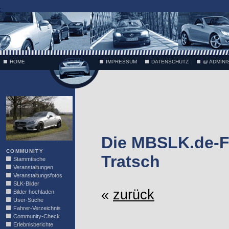
;
HOME
IMPRESSUM
DATENSCHUTZ
@ ADMINI
VÄTH
Die MBSLK.de-F
COMMUNITY
Tratsch
Stammtische
Veranstaltungen
Veranstaltungsfotos
SLK-Bilder
«
zurück
Bilder hochladen
User-Suche
Fahrer-Verzeichnis
Community-Check
Erlebnisberichte