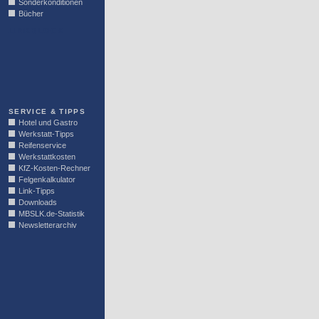
Sonderkonditionen
Bücher
LINKBLOCK
SERVICE & TIPPS
Hotel und Gastro
Werkstatt-Tipps
Reifenservice
Werkstattkosten
KfZ-Kosten-Rechner
Felgenkalkulator
Link-Tipps
Downloads
MBSLK.de-Statistik
Newsletterarchiv