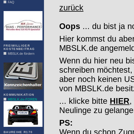
FAQ
zurück
DIAS
Oops
... du bist ja 
Hier kommst du aber
MBSLK.de angemelde
FREIWILLIGER
KOSTENBEITRAG
MBSLK.de fördern
Wenn du hier neu bi
ALFRA
schreiben möchtest,
aber noch keinen 
von MBSLK.de besitz
KOMMUNIKATION
... klicke bitte
HIER
,
MBSLK.de-FOREN
Neulinge zu gelange
PS:
Wenn du schon Zugr
BAUREIHE R170