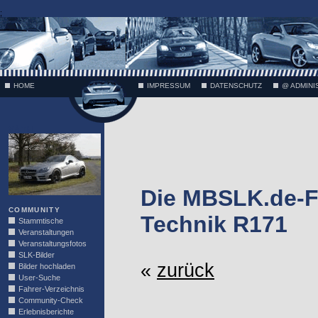
;
HOME
IMPRESSUM
DATENSCHUTZ
@ ADMINI
VÄTH
Die MBSLK.de-F
COMMUNITY
Technik R171
Stammtische
Veranstaltungen
Veranstaltungsfotos
SLK-Bilder
«
zurück
Bilder hochladen
User-Suche
Fahrer-Verzeichnis
Community-Check
Erlebnisberichte