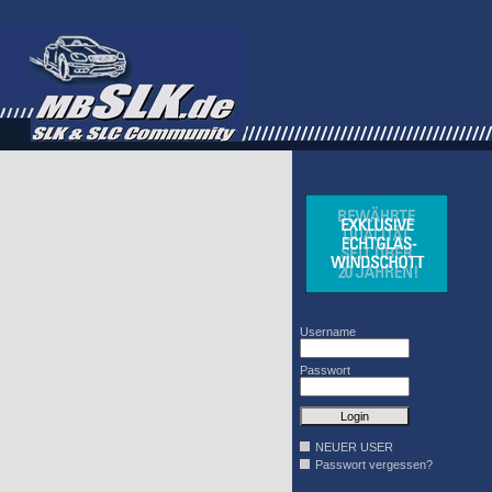
WINDSCHOTT
DESIGN
Username
Passwort
NEUER USER
Passwort vergessen?