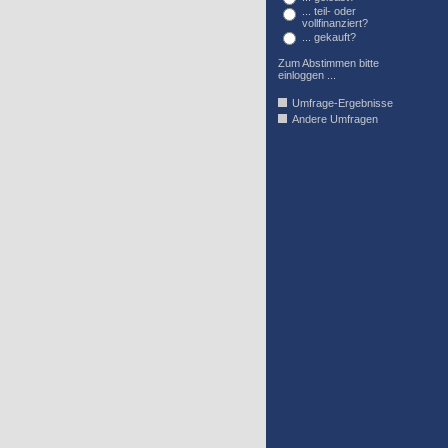
... teil- oder
vollfinanziert?
... gekauft?
Zum Abstimmen bitte
einloggen ...
Umfrage-Ergebnisse
Andere Umfragen
AFFIL_R_U