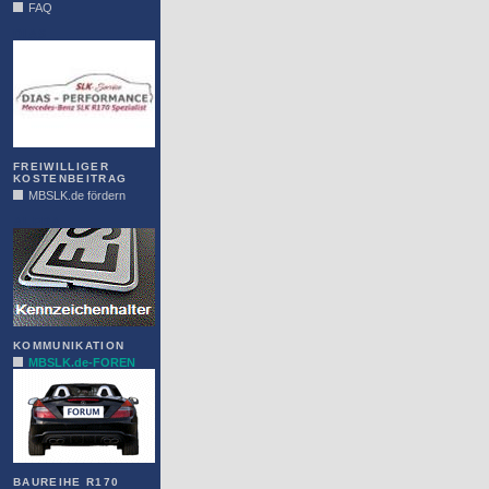
FAQ
DIAS
FREIWILLIGER
KOSTENBEITRAG
MBSLK.de fördern
ALFRA
KOMMUNIKATION
MBSLK.de-FOREN
BAUREIHE R170