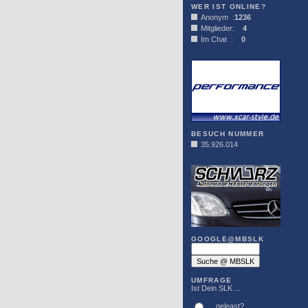
WER IST ONLINE?
Anonym :
1236
Mitglieder:
4
Im Chat :
0
XCAR-STYLE
BESUCH NUMMER
35.926.014
DER SCHWARZ
GOOGLE@MBSLK
UMFRAGE
Ist Dein SLK ...
... geleast?