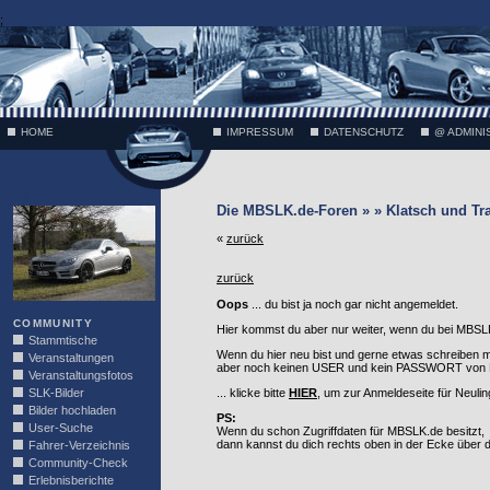
;
HOME
IMPRESSUM
DATENSCHUTZ
@ ADMINI
VÄTH
Die MBSLK.de-Foren » » Klatsch und Tr
«
zurück
zurück
Oops
... du bist ja noch gar nicht angemeldet.
COMMUNITY
Hier kommst du aber nur weiter, wenn du bei MBSLK
Stammtische
Wenn du hier neu bist und gerne etwas schreiben 
Veranstaltungen
aber noch keinen USER und kein PASSWORT von MB
Veranstaltungsfotos
SLK-Bilder
... klicke bitte
HIER
, um zur Anmeldeseite für Neuli
Bilder hochladen
PS:
User-Suche
Wenn du schon Zugriffdaten für MBSLK.de besitzt,
dann kannst du dich rechts oben in der Ecke über
Fahrer-Verzeichnis
Community-Check
Erlebnisberichte