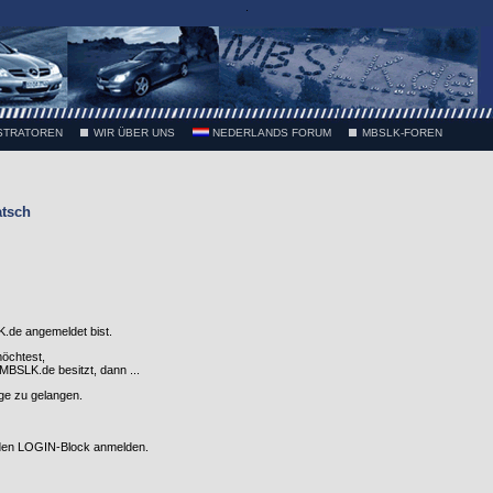
.
STRATOREN
WIR ÜBER UNS
NEDERLANDS FORUM
MBSLK-FOREN
atsch
.de angemeldet bist.
möchtest,
SLK.de besitzt, dann ...
nge zu gelangen.
 den LOGIN-Block anmelden.