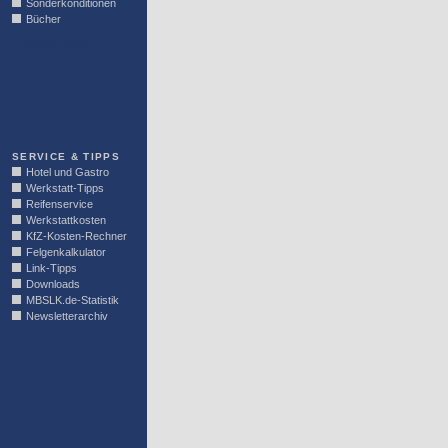
Sonderkonditionen
Bücher
LINKBLOCK
SERVICE & TIPPS
Hotel und Gastro
Werkstatt-Tipps
Reifenservice
Werkstattkosten
KfZ-Kosten-Rechner
Felgenkalkulator
Link-Tipps
Downloads
MBSLK.de-Statistik
Newsletterarchiv