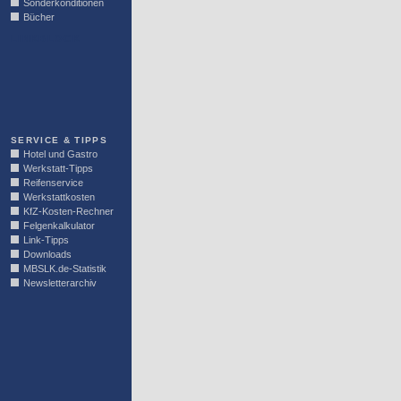
Sonderkonditionen
Bücher
LINKBLOCK
SERVICE & TIPPS
Hotel und Gastro
Werkstatt-Tipps
Reifenservice
Werkstattkosten
KfZ-Kosten-Rechner
Felgenkalkulator
Link-Tipps
Downloads
MBSLK.de-Statistik
Newsletterarchiv