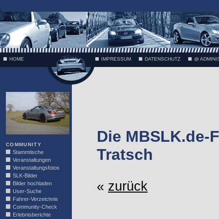
;
HOME
IMPRESSUM
DATENSCHUTZ
@ ADMINI
VÄTH
Die MBSLK.de-F
COMMUNITY
Tratsch
Stammtische
Veranstaltungen
Veranstaltungsfotos
SLK-Bilder
«
zurück
Bilder hochladen
User-Suche
Fahrer-Verzeichnis
Community-Check
Erlebnisberichte