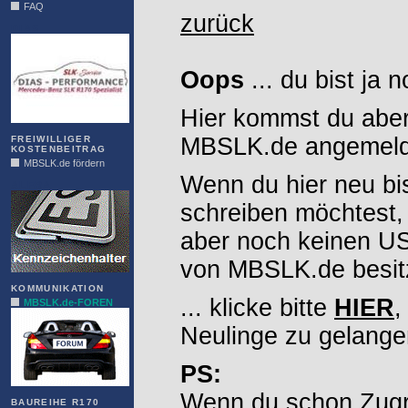
FAQ
zurück
DIAS
Oops
... du bist ja 
Hier kommst du aber
MBSLK.de angemelde
FREIWILLIGER
KOSTENBEITRAG
MBSLK.de fördern
Wenn du hier neu bi
ALFRA
schreiben möchtest,
aber noch keinen 
von MBSLK.de besitz
KOMMUNIKATION
... klicke bitte
HIER
,
MBSLK.de-FOREN
Neulinge zu gelange
PS:
Wenn du schon Zugr
BAUREIHE R170